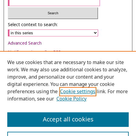
Select context to search:
Advanced Search
Notify me via email or
RSS
We use cookies that are necessary to make our site
Browse
work. We may also use additional cookies to analyze,
Collections
improve, and personalize our content and your
digital experience. You can manage your cookie
Disciplines
preferences using the
Cookie settings
link. For more
Authors
information, see our
Cookie Policy
Author Corner
Author FAQ
Accept all cookies