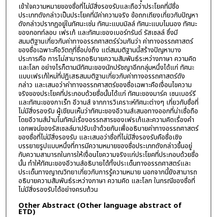
เข้าใจความหมายของชื่อที่ไม่มีสิ่งรองรับและถือว่าประโยคที่มีชื่อ
ประเภทดังกล่าวเป็นประโยคที่มีค่าความจริง ข้อถกเถียงเกี่ยวกับปัญหา
ดังกล่าวปรากฏอยู่ในทัศนะเช่น ทัศนะแบบมิลล์ ทัศนะแบบไมนอง ทัศนะ
ของกอทท์ลอบ เฟรเก้ และทัศนะของเบอร์ทรันด์ รัสเซลล์ ซึ่งมี
สมมติฐานเกี่ยวกับค่าทางอรรถศาสตร์ร่วมกันว่า ค่าทางอรรถศาสตร์
ของชื่อเฉพาะคือวัตถุที่ชื่อบ่งถึง แต่สมมติฐานนี้สร้างปัญหาบาง
ประการคือ การไม่สามารถอธิบายความสัมพันธ์ระหว่างภาษา ความคิด
และโลก อย่างไรก็ตามมีทัศนะของนักปรัชญาอีกกลุ่มหนึ่งได้แก่ ทัศนะ
แบบเฟรเก้ใหม่ที่ปฏิเสธสมมติฐานเกี่ยวกับค่าทางอรรถศาสตร์ดัง
กล่าว และเสนอว่าค่าทางอรรถศาสตร์ของชื่อเฉพาะคือเงื่อนไขความ
จริงของประโยคที่ประกอบด้วยชื่อนั้นได้แก่ ทัศนะของมาร์ค เซนเบอร์รี
และทัศนะของกาเร็ท อีวานส์ จากการวิเคราะห์ทัศนะต่างๆ เกี่ยวกับชื่อที่
ไม่มีสิ่งรองรับ ผู้เขียนเห็นว่าทัศนะของอีวานส์เสนอทางออกที่น่าเชื่อถือ
โดยอีวานส์นำมโนทัศน์เรื่องอรรถสารของเฟรเก้และความคิดเรื่องคำ
เอกพจน์ของรัสเซลล์มาปรับเข้าด้วยกันเพื่ออธิบายค่าทางอรรถศาสตร์
ของชื่อที่ไม่มีสิ่งรองรับ และเสนอว่าชื่อที่ไม่มีสิ่งรองรับคือชื่อเชิง
บรรยายรูปแบบหนึ่งที่การมีความหมายของชื่อประเภทดังกล่าวขึ้นอยู่
กับความสามารถในการให้เงื่อนไขความจริงแก่ประโยคที่ประกอบด้วยชื่อ
นั้น ทำให้ทัศนะของอีวานส์อธิบายได้ทั้งประเด็นทางอรรถศาสตร์และ
ประเด็นทางญาณวิทยาเกี่ยวกับการรู้ความหมาย นอกจากนี้ยังสามารถ
อธิบายความสัมพันธ์ระหว่างภาษา ความคิด และโลก ในกรณีของชื่อที่
ไม่มีสิ่งรองรับได้อย่างครบถ้วน
Other Abstract (Other language abstract of
ETD)