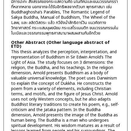
มีการปะทะ สังสรรค์ของกระแสความคิด มโนทัศน์และขนบวรรณกรร่า
ที่หลากหลาย นอกจากจะได้รับอิทธิพลจากตัวบท พุทธศาสนา เช่น
Buddhaghosha’s Parables, The Romantic Legend of
Sakya Buddha, Manual of Buddhism, The Wheel of the
Law, และ ลลิตวิสตระ แล้ว กวียังนำลัทธิดาร์วิน แนวคิดทาง
วิทยาศาสตร์ กระะแสมนุษยนิยม กระแสโรแมนติก ขนบวรรณกรรมใน
ไบเบิลและวรรณกรรมพุทธศาสนามาผสมผสานกันอีกด้วย
Other Abstract (Other language abstract of
ETD)
This thesis analyzes the perception, interpretation, and
representation of Buddhism in Sir Edwin Arnold’s The
Light of Asia. The study focuses on 3 dimensions: the
religion, the Buddha, and his teachings. In the religion
dimension, Arnold presents Buddhism as a body of
valuable universal knowledge. The poet uses Darwinism
to explain the concept of Dukkha. He constructs the
poem from a variety of elements, including Christian
terms, and motifs, and the figure of Jesus Christ. Arnold
uses not only Western concepts, but he also adapts
Buddhist literary traditions to create his poem, e.g., self-
criticism and the Jataka pattern. In the Buddha
dimension, Arnold presents the image of the Buddha as
human being. The Buddha is a man who undergoes
spiritual development. His wisdom matures as a result of
lessons learned from people and his surroundings. The