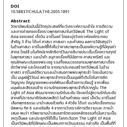
DOI
10.58837/CHULA.THE.2005.1891
Abstract
วิทยานิพนธ์ฉบับนี้มีวัตถุประสงค์ที่จะวิเคราะห์ความเข้าใจ การตีความ
และการถ่ายทอดเรื่องราวพุทธศาสนาในกวีนิพนธ์ The Light of
Asia ของเซอร์ เอ็ดวิน อาร์โนลด์ โดยจะมุ่งวิเคราะห์องค์กระกอบ
สำคัญ 3 ด้าน ได้แก่ ศาสนา ศาสนดา และคำสอน ผลการวิจัยสรุปว่า
ในด้านศาสนา อาร์โนลด์ชี้ให้เห็นว่าศาสนาพุทธเป็นองค์ความรู้ที่มีคุณค่า
สากล โดยใช้ มโนทัศน์จากลัทธิดาร์วินมาอธิบายประเด็นเรื่องความทุกข์
ในพุทธศาสนา และนำคำ อนุภาคเรื่องที่มีนัยทาง ศาสนาคริสต์ และ
คุณลักษณะเด่นของพระเยซู รวมทั้งขนบวรรณกรรมพุทธศาสนาเรื่อง
อัตวิพากษ์ และโครงสร้าง ชาดกมาประกอบสร้างกวีนิพนธ์ ในด้าน
ศาสดา อาร์โนลด์ตีความและนำเสนอภาพพระพุทธเจ้า โดยเน้นความ
เป็น มนุษย์ผู้วิวัฒน์ พระพุทธเจ้าทรงเป็นมนุษย์ที่เติบโตในทางจิต
วิญญาณ ปัญญาของพระองค์พัฒนาขึ้นด้วยการเรียนรู้ จากเพื่อน
มนุษย์และสิงรอบข้าง ความรักของพระพุทธเจ้าที่ปรากฏใน The
Light of Asia พัฒนาจากความรักในระดับ ปัจเจกไปสู่ความรักในระดับ
สากลที่ปรารถนาดีต่อสรรพสัตว์ ในด้านคำสอน เซอร์ เอ็ดวิน อาร์โนลด์
เลือกพุทธธรรม มานำเสนอด้วยกัน 4 หัวข้อ ได้แก่ แนวคิดเรื่องกรรม
นิพพาน ทิศ 6 และอริยสัจ 4 จากการวิเคราะห์การตีความและ การนำ
เสนอ พบว่า กวีพยายามนำเสนอสารัตถะของหลักธรรมที่เน้นความเป็น
เหตุเป็นผล และประยุกต์ใช้ได้ใน โลกตะวันตก The Light of Asia
เป็นกวีนิพนธ์ที่มีลักษณะเป็นสหบททางวัฒนธรรม กล่าวคือ เป็นพื้นที่ที่