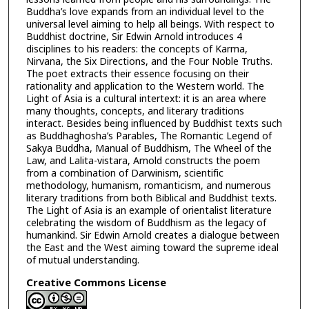
Buddha’s love expands from an individual level to the
universal level aiming to help all beings. With respect to
Buddhist doctrine, Sir Edwin Arnold introduces 4
disciplines to his readers: the concepts of Karma,
Nirvana, the Six Directions, and the Four Noble Truths.
The poet extracts their essence focusing on their
rationality and application to the Western world. The
Light of Asia is a cultural intertext: it is an area where
many thoughts, concepts, and literary traditions
interact. Besides being influenced by Buddhist texts such
as Buddhaghosha’s Parables, The Romantic Legend of
Sakya Buddha, Manual of Buddhism, The Wheel of the
Law, and Lalita-vistara, Arnold constructs the poem
from a combination of Darwinism, scientific
methodology, humanism, romanticism, and numerous
literary traditions from both Biblical and Buddhist texts.
The Light of Asia is an example of orientalist literature
celebrating the wisdom of Buddhism as the legacy of
humankind. Sir Edwin Arnold creates a dialogue between
the East and the West aiming toward the supreme ideal
of mutual understanding.
Creative Commons License