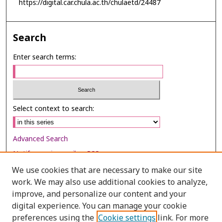
https://digital.car.chula.ac.th/chulaetd/24487
Search
Enter search terms:
Select context to search:
Advanced Search
Notify me via email or
RSS
We use cookies that are necessary to make our site
Browse
work. We may also use additional cookies to analyze,
Collections
improve, and personalize our content and your
digital experience. You can manage your cookie
Disciplines
preferences using the
Cookie settings
link. For more