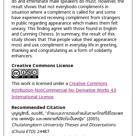
do and effeminate male speakers do must. However, the
result shows that not everybodo compliments in
situation where a compliment is called for and some
have experienced receiving compliment from strangers
in public regarding appearance which makes them felt
uneasy. This finding agree with those found in English
and Cunming Chiness. In summary, the result of this
study shows that Thai people value their appearance
most and use compliment in everyday life in greeting,
thanking and congratulating as a form of solidarity
enhancers.
Creative Commons License
This work is licensed under a
Creative Commons
Attribution-NonCommercial-No Derivative Works 4.0
International License
.
Recommended Citation
บุญญสิทธิ์, อมรสิริ, "คำชมและการตอบคำชมในภาษาไทยที่ใช้โดยเพศ
ชาย เพศหญิง และเพศชายที่มีจิตใจเป็นหญิง" (2005).
Chulalongkorn University Theses and Dissertations
(Chula ETD)
. 24487.