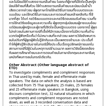
และไม่นิยมใช้คำแสดงอารมณ์ในคำชม ในขณะที่ผู้ชายที่มีจิตใจเป็นหญิง
นิยมใช้คำชมที่สั้นห้วน ใช้คำแสดงอารมณ์ในคำชมและนิยมเน้นย้ำน้ำ
เสียงเวลากล่าวชม ผุ้พูดภาษาไทยใช้กลวิธีในการชมทั้งแบบตรงและ
แบบอ้อม และใช้กลวิธีในการชมและการตอบคำชมคล้ายคลึงกัน ที่ใช้
มากที่สุด ได้แก่ กลวิธีชมแบบตรงและกลวิธีตอบยอมรับคำชม รวมทั้ง
การใช้กลวิธีขอข้อมูลและความเห็น ผุ้พูดทุกกลุ่มนิยมชมผู้ชายแบบอ้อม
แต่นิยมชมผู้หญิงและผู้ชายที่มีจิตใจเป็นหญิงแบบตรง นอกจากนี้ ผู้พูด
ไม่กล่าวชมในสถานการณ์ที่เอื้อให้มีการชมเนื่องจากไม่มีความเห็นด้าน
บวกต่อผู้ฟังหรือเห็นว่าไม่เหมาะสมที่จะกล่าวชม ผลการวิจัยยังพบการ
ชมในปริบทที่ผู้พูดผู้ฟังไม่รู้จักกันและเป็นเพศตรงข้ามและ ประเด็นที่
ทำให้ผู้ฟังรู้สึกเขินอายในกรณีนี้คือประเด็นเรื่องรูปลักษณ์ภายนอกใน
สถานการณ์ที่มีผู้ร่วมในเหตุการณ์จำนวนมาก ผลการวิจัยนี้สอดคล้อง
กับผลการศึกษาคำชมและการตอบคำชมในภาษาอังกฤษและภาษาจีนคุ
นหมิงที่พบการชมในกรณีเดียวกัน.
Other Abstract (Other language abstract of
ETD)
To investigate compliments and compliment responses
in Thai used by male, female and effeminate male
speakers. The data on which the analysis is based are
collected from 75 Thai speakers; 25 males, 25 females
and 25 effeminate male speakers in Bangkok, using
discours completion test, 32 natural situations in which
compliments and compliment responses are noted
down, as well as 3 recorded conversation data and