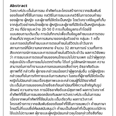
Abstract
วิเคราะห์ประเด็นในการชม คำศัพท์และโครงสร้างทางวากยสัมพันธ์
ของถ้อยคำที่ใช้ในการชม กลวิธีในการชมและกลวิธีในการตอบคำชม
ของผู้ชาย ผู้หญิง และผู้ชายที่มีจิตใจเป็นหญิง โดยวิเคราะห์ข้อมูลที่เก็บ
จากลุ่มตัวอย่างคนไทยผุ้ชาย ผู้หญิงและผู้ชายที่มีจิตใจเป็นหญิงกลุ่มละ
25 คน ที่มีอายุระหว่าง 20-50 ปี การเก็บข้อมูลกระทำโดยใช้
แบบสอบถามเติมเต็ม การบันทึกเทปเพื่อเก็บข้อมูลคำชมและการตอบ
คำชมที่ปรากฎระหว่างการสนทนาของกลุ่มตัวอย่าง กลุ่มละ 1 ครั้ง
และการจดบันทึกคำชมและการตอบคำชมในชีวิตประจำวันจาก
สถานการณ์ที่มีความหลากหลาย จำนวน 32 สถานการณ์ รวมทั้งการ
สังเกตการณ์การชมและการตอบคำชมในชีวิตประจำวัน ผลการวิจัยพบ
ว่า การชมและการตอบคำชมของคนไทยแปรไปตามเพศ แม้ว่าผุ้พูดทุก
กลุ่มจะมีประเด็นการชมไม่แตกต่างกัน ได้แก่ รูปลักษณ์ภายนอก ความ
สามารถในการทำงานและการครอบครองสิ่งต่างๆ อัธยาศัยดีและ
สุภาพที่ดี กล่าวคือ ผู้ชายจะกล่าวชมน้อยกว่าผู้พูดกลุ่มอื่น แต่ผู้หญิงจะ
กล่าวชมทั้งในการทักทายและในการสนทนา ในขณะที่ผู้ชายที่มีจิตใจเป็น
หญิงไม่นิยมกล่าวชมเรื่องสุขภาพและจะกล่าวชมผู้ที่มีอัธยาศัยดี
ประเด็นในการชมของคนไทยจึงสะท้อนค่านิยมที่ให้ความสำคัญกับรูป
ลักษณ์ ความสามารถ การมีอัธยาศัยดีและมีสุขภาพดี ผลการวิเคราะห์
คำศัพท์ที่ใช้ในการชมสอดคล้องกับผลการวิเคราะห์ประเด็นในการชม
เนื่องจากพบคำศัพท์ที่ใช้ชมในประเด็นเดียวกัน ผลการวิเคาะห์
โครงสร้างทางวากยสัมพันธ์ของถ้อยคำที่ใช้ในการชมพบว่า คำชมภาษา
ไทยมีไม่กี่แบบซึ่งให้ผลสนับสนุนว่า คำชมเป็นถ้อยคำที่เป็นสูตรแต่มีการ
ใช้แปรไปตามเพศ ผุ้ชายและผู้หญิงนิยมกล่าวชมโดยกล่าวถึงสิ่งที่ชม