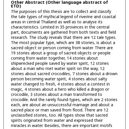
Other Abstract (Other language abstract of
ETD)
The purposes of this thesis are to collect and classify
the tale types of mythical legend of riverine and coastal
areas in central Thailand as well as to analyse its
characteristics. Limited in 35 provinces in the central
part, documents are gathered from both texts and field
research. The study reveals that there are 12 tale types.
The most popular type, which are 38 stories, is about a
sacred object or person coming from water. There are
19 stories about a group of sacred objects or people
coming from water together, 14 stories about
shipwrecked people saved by water spirit, 12 stories
about a man who met water spirit on the way, 12
stories about sacred crocodiles, 7 stories about a drown
person becoming water spirit, 4 stories about salty
water changed to fresh, 4 stories about a contest in
magic, 4 stories about a hero who killed a dragon or
crocodile, 3 stories about a man transformed to
crocodile. And the rarely found types, which are 2 stories
each, are about an unsuccessful marriage and about a
sacred place or man saved from flood. There are 12
unclassified stories, too. All types show that sacred
spirits originated from water and expressed their
miracles in water. Besides, there are important motifs