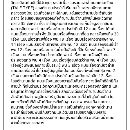
วิทยานิพนธ์ฉบับนี้มีวัตถุประสงค์เพื่อรวบรวมและจำแนกแบบเรื่อง
(TALE TYPE) ของตำนานประจำถิ่นริมแม่น้ำและชายฝั่งทะเลภาค
กลางของไทย รวมถึงวิเคราะห์ลักษณะเด่นของตำนานประจำถิ่นดัง
กล่าว โดยมีขอบเขตการวิจัยคือตำนานประจำถิ่นที่พบในจังหวัดภาค
กลาง 35 จังหวัด ทั้งจากข้อมูลเอกสารและการเก็บข้อมูลภาคสนาม
ผลการศึกษาพบว่าแบบเรื่องตำนานประจำถิ่นมี 12 แบบเรื่อง ได้แก่
แบบเรื่องมาทางน้ำ ซึ่งเป็นแบบเรื่องที่พบมากที่สุด กล่าวคือพบถึง 38
เรื่อง แบบเรื่องสามพี่น้อง พบ 19 เรื่อง แบบเรื่องเทวดารักษา พบ
14 เรื่อง แบบเรื่องผ่านทางพบเทพ พบ 12 เรื่อง แบบเรื่องจระเข้เจ้า
พบ 12 เรื่อง แบบเรื่องตายในน้ำเป็นสิ่งศักดิ์สิทธิ์แห่งท้องน้ำ พบ 7
เรื่อง แบบเรื่องเหยียบน้ำทะเลจืด พบ 4 เรื่อง แบบเรื่องผู้วิเศษ
ประลองฤทธิ์ พบ 4 เรื่อง แบบเรื่องผู้สยบสัตว์ร้าย พบ 4 เรื่อง แบบ
เรื่องผู้วิเศษแปลงกายเป็นจระเข้ พบ 3 เรื่อง แบบเรื่องตาม่องล่าย
และแบบเรื่องน้ำไม่ท่วมผู้มีบุญซึ่งเป็นแบบเรื่องที่พบน้อยที่สุด พบ 2
เรื่อง นอกจากนั้นยังมีตำนานประจำถิ่นเรื่องเบ็ดเตล็ดอีก 12 เรื่อง
โดยตำนานแต่ละแบบเรื่องแสดงความสัมพันธ์ระหว่างสิ่งศักดิ์สิทธิ์กับ
สายน้ำ ทั้งในด้านประวัติความเป็นมาและอภินิหารของสิ่งศักดิ์สิทธิ์ และ
มีอนุภาคสำคัญที่เกี่ยวข้องกับน้ำ ลักษณะเด่นของตำนานประจำถิ่น
สัมพันธ์กับสภาพภูมิศาสตร์ ภูมินาม และสถานที่สำคัญในท้องถิ่น ใน
ขณะเดียวกันก็สัมพันธ์กับการตั้งถิ่นฐาน สภาพเศรษฐกิจ และการ
คมนาคม ซึ่งต้องอาศัยแม่น้ำและทะเลเป็นสำคัญ นอกจากนี้ตำนาน
ประจำถิ่นยังสัมพันธ์กับสังคมและวัฒนธรรมของกลุ่มชนหลาย
ชาติพันธุ์ หลายวัฒนธรรมที่อาศัยอยู่ร่วมกันในบริเวณริมแม่น้ำและ
ชายฝั่งทะเลภาคกลาง