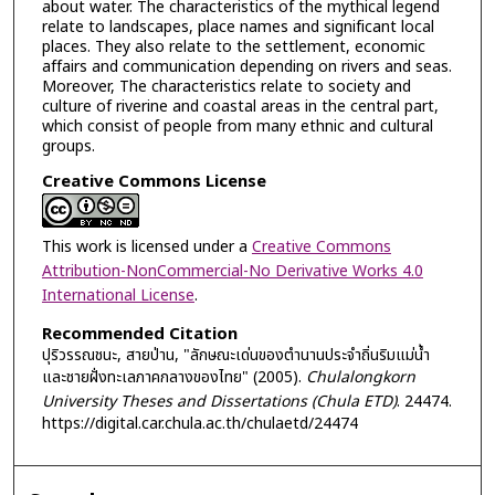
about water. The characteristics of the mythical legend
relate to landscapes, place names and significant local
places. They also relate to the settlement, economic
affairs and communication depending on rivers and seas.
Moreover, The characteristics relate to society and
culture of riverine and coastal areas in the central part,
which consist of people from many ethnic and cultural
groups.
Creative Commons License
This work is licensed under a
Creative Commons
Attribution-NonCommercial-No Derivative Works 4.0
International License
.
Recommended Citation
ปุริวรรณชนะ, สายป่าน, "ลักษณะเด่นของตำนานประจำถิ่นริมแม่น้ำ
และชายฝั่งทะเลภาคกลางของไทย" (2005).
Chulalongkorn
University Theses and Dissertations (Chula ETD)
. 24474.
https://digital.car.chula.ac.th/chulaetd/24474