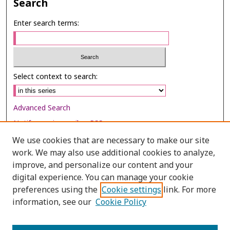
Search
Enter search terms:
Select context to search:
Advanced Search
Notify me via email or
RSS
We use cookies that are necessary to make our site
Browse
work. We may also use additional cookies to analyze,
Collections
improve, and personalize our content and your
digital experience. You can manage your cookie
Disciplines
preferences using the
Cookie settings
link. For more
Authors
information, see our
Cookie Policy
Author Corner