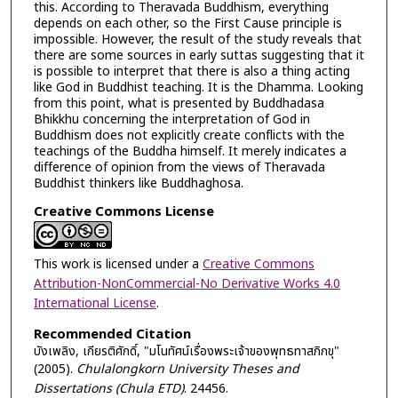
this. According to Theravada Buddhism, everything
depends on each other, so the First Cause principle is
impossible. However, the result of the study reveals that
there are some sources in early suttas suggesting that it
is possible to interpret that there is also a thing acting
like God in Buddhist teaching. It is the Dhamma. Looking
from this point, what is presented by Buddhadasa
Bhikkhu concerning the interpretation of God in
Buddhism does not explicitly create conflicts with the
teachings of the Buddha himself. It merely indicates a
difference of opinion from the views of Theravada
Buddhist thinkers like Buddhaghosa.
Creative Commons License
This work is licensed under a
Creative Commons
Attribution-NonCommercial-No Derivative Works 4.0
International License
.
Recommended Citation
บังเพลิง, เกียรติศักดิ์, "มโนทัศน์เรื่องพระเจ้าของพุทธทาสภิกขุ"
(2005).
Chulalongkorn University Theses and
Dissertations (Chula ETD)
. 24456.