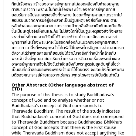
ทัศน์เรื่องพระเจ้าของอาจารย์พุทธทาสไม่สอดคล้องกับคำสอนพุทธ
ศาสนาเถรวาท เพราะมโนทัศน์เรื่องพระเข้าของอาจารย์พุทธทาส
ยอมรับการมีปฐมเหตุของสิ่งทั้งหลาย ในขณะที่พุทธศาสนาเถรวาทไม่
ยอมรับแนวคิดการมีอยู่ของสิ่งที่เป็นปฐมเหตุของสิ่งทั้งหลาย ตาม
หลักคำสอนของพุทธศาสนาเถรวาทแล้วทุกสิ่งอิงอาศัยกันและกันเกิด
ขึ้นเป็นเหตุปัจจัยให้กันและกัน ไม่มีสิ่งใดที่เป็นปฐมเหตุของสิ่งทั้งหลาย
จะอย่างไรก็ตาม งานวิจัยนี้ได้วิเคราะห์ว่าแม้ว่าแนวคิดของอาจารย์
พุทธทาสในเรื่องพระเจ้าจะไม่สอดคล้องกับแนวคิดของพุทธศาสนา
เถรวาท แต่สิ่งที่พระพุทธเจ้าได้ตรัสไว้ในพระไตรปิฎกบางส่วนสามารถ
ตีความได้ว่าพุทธศาสนาก็ยอมรับได้ว่ามีบางสิ่งที่ทำหน้าที่คล้ายกับ
พระเจ้า สิ่งนี้พุทธศาสนาเรียกว่าธรรม การตีความเรื่องพระเจ้าของ
อาจารย์พุทธทาสจึงไม่ถึงขั้นว่าขัดแย้งกับพระสูตรในยุคต้นๆที่เชื่อว่า
เป็นบันทึกคำสอนของพระพุทธเจ้าเอาไว้โดยตรง จะขัดแย้งก็เฉพาะกับ
มติของคณาจารย์ฝ่ายเถรวาทเช่นพระพุทธโฆษาจารย์เป็นต้นเท่านั้น
Other Abstract (Other language abstract of
ETD)
The purpose of this thesis is to study Buddhadasa‘s
concept of God and to analyze whether or not
Buddhadasa’s concept of God corresponds to
Theravada Buddhism. The result of the study indicates
that Buddhadasa‘s concept of God does not correspond
to Theravada Buddhism because Buddhadasa Bhikkhu‘s
concept of God accepts that there is the First Cause
while Theravada Buddhism does not accept anything like