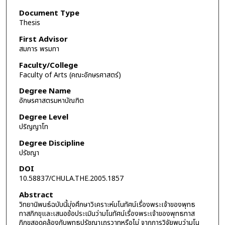
Document Type
Thesis
First Advisor
สมภาร พรมทา
Faculty/College
Faculty of Arts (คณะอักษรศาสตร์)
Degree Name
อักษรศาสตรมหาบัณฑิต
Degree Level
ปริญญาโท
Degree Discipline
ปรัชญา
DOI
10.58837/CHULA.THE.2005.1857
Abstract
วิทยานิพนธ์ฉบับนี้มุ่งศึกษาวิเคราะห์มโนทัศน์เรื่องพระเจ้าของพุทธ
ทาสภิกขุและเสนอข้อประเมินว่ามโนทัศน์เรื่องพระเจ้าของพุทธทาส
ภิกขุสอดคล้องกับพุทธปรัชญาเถรวาทหรือไม่ จากการวิจัยพบว่ามโน