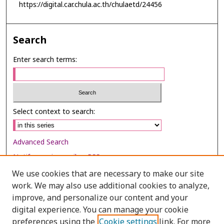
https://digital.car.chula.ac.th/chulaetd/24456
Search
Enter search terms:
Select context to search:
Advanced Search
Notify me via email or
RSS
We use cookies that are necessary to make our site
Browse
work. We may also use additional cookies to analyze,
Collections
improve, and personalize our content and your
digital experience. You can manage your cookie
Disciplines
preferences using the
Cookie settings
link. For more