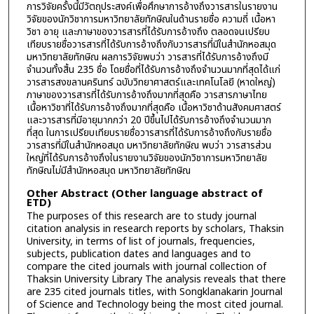
การวิจัยครั้งนี้มีวัตถุประสงค์เพื่อศึกษาการอ้างถึงวารสารในรายงาน
วิจัยของนักวิชาการมหาวิทยาลัยทักษิณในด้านรายชื่อ ความถี่ เนื้อหา
วิชา อายุ และภาษาของวารสารที่ได้รับการอ้างถึง ตลอดจนเปรียบ
เทียบรายชื่อวารสารที่ได้รับการอ้างถึงกับวารสารที่มีในสำนักหอสมุด
มหาวิทยาลัยทักษิณ ผลการวิจัยพบว่า วารสารที่ได้รับการอ้างถึงมี
จำนวนทั้งสิ้น 235 ชื่อ โดยชื่อที่ได้รับการอ้างถึงจำนวนมากที่สุดได้แก่
วารสารสงขลานครินทร์ ฉบับวิทยาศาสตร์และเทคโนโลยี (หาดใหญ่)
ภาษาของวารสารที่ได้รับการอ้างถึงมากที่สุดคือ วารสารภาษาไทย
เนื้อหาวิชาที่ได้รับการอ้างถึงมากที่สุดคือ เนื้อหาวิชาด้านสังคมศาสตร์
และวารสารที่มีอายุมากกว่า 20 ปีขึ้นไปได้รับการอ้างถึงจำนวนมาก
ที่สุด ในการเปรียบเทียบรายชื่อวารสารที่ได้รับการอ้างถึงกับรายชื่อ
วารสารที่มีในสำนักหอสมุด มหาวิทยาลัยทักษิณ พบว่า วารสารส่วน
ใหญ่ที่ได้รับการอ้างถึงในรายงานวิจัยของนักวิชาการมหาวิทยาลัย
ทักษิณไม่มีสำนักหอสมุด มหาวิทยาลัยทักษิณ
Other Abstract (Other language abstract of
ETD)
The purposes of this research are to study journal
citation analysis in research reports by scholars, Thaksin
University, in terms of list of journals, frequencies,
subjects, publication dates and languages and to
compare the cited journals with journal collection of
Thaksin University Library The analysis reveals that there
are 235 cited journals titles, with Songklanakarin Journal
of Science and Technology being the most cited journal.