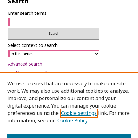
Search
Enter search terms:
Select context to search:
Advanced Search
Notify me via email or
RSS
We use cookies that are necessary to make our site
Browse
work. We may also use additional cookies to analyze,
Collections
improve, and personalize our content and your
digital experience. You can manage your cookie
Disciplines
preferences using the
Cookie settings
link. For more
Authors
information, see our
Cookie Policy
Author Corner