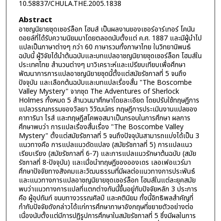
10.58837/CHULA.THE.2005.1838
Abstract
อาชญนิยายชุดเชอร์ล็อก โฮมส์ เป็นผลงานของเซอร์อาร์เทอร์ โคนัน
ดอยล์ที่ได้รับความนิยมมาโดยตลอดนับตั้งแต่ ค.ศ. 1887 และมีผู้นำไป
แปลเป็นภาษาต่างๆ กว่า 60 ภาษารวมทั้งภาษาไทย ในวิทยานิพนธ์
ฉบับนี้ ผู้วิจัยได้นำต้นฉบับและบทแปลอาชญนิยายชุดเชอร์ล็อก โฮมส์ใน
ประเทศไทย สำนวนต่างๆ มาวิเคราะห์และเปรียบเทียบเพื่อศึกษา
พัฒนาการการแปลอาชญนิยายชุดนี้ตั้งแต่สมัยรัชกาลที่ 5 จนถึง
ปัจจุบัน และเลือกต้นฉบับและบทแปลเรื่องสั้น "The Boscombe
Valley Mystery" จากชุด The Adventures of Sherlock
Holmes ทั้งหมด 5 สำนวนมาศึกษาโดยละเอียด โดยปรับใช้ทฤษฎีการ
แปลวรรณกรรมของวัลยา วิวัฒน์ศร ทฤษฎีการประเมินงานแปลของ
คาทารินา ไรส์ และทฤษฎีสโคพอสมาเป็นกรอบในการศึกษา ผลการ
ศึกษาพบว่า การแปลเรื่องสั้นเรื่อง "The Boscombe Valley
Mystery" ตั้งแต่สมัยรัชกาลที่ 5 จนถึงปัจจุบันสามารถแบ่งได้เป็น 3
แนวทางคือ การแปลแนวดัดแปลง (สมัยรัชกาลที่ 5) การแปลแนว
เรียบเรียง (สมัยรัชกาลที่ 6-7) และการแปลแนวรักษาต้นฉบับ (สมัย
รัชกาลที่ 8-ปัจจุบัน) และเมื่อนำทฤษฎีของอองเดร เลอเฟอแวร์มา
ศึกษาปัจจัยทางสังคมและวัฒนธรรมที่มีผลต่อแนวทางการประพันธ์
และแนวทางการแปลอาชญนิยายชุดเชอร์ล็อก โฮมส์ในแต่ละยุคสมัย
พบว่าแนวทางการแปลที่แตกต่างกันนี้ขึ้นอยู่กับปัจจัยหลัก 3 ประการ
คือ ผู้อุปถัมภ์ ขนบทางวรรณศิลป์ และคตินิยม ทั้งนี้อิทธิพลสำคัญที่
กำกับปัจจัยดังกล่าวได้แก่การศึกษาภาษาอังกฤษที่ขยายตัวอย่างต่อ
เนื่องนับตั้งแต่มีการปฏิรูปการศึกษาในสมัยรัชกาลที่ 5 ซึ่งมีผลในการ