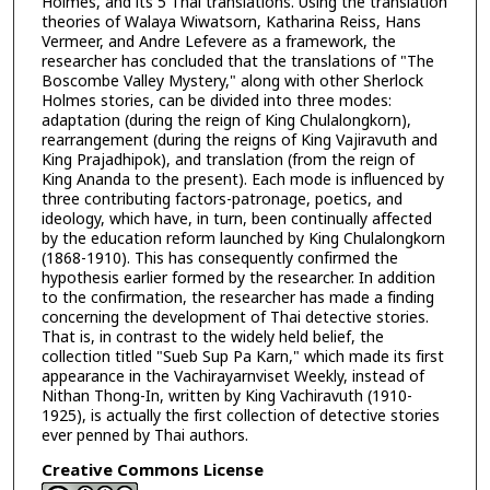
Holmes, and its 5 Thai translations. Using the translation
theories of Walaya Wiwatsorn, Katharina Reiss, Hans
Vermeer, and Andre Lefevere as a framework, the
researcher has concluded that the translations of "The
Boscombe Valley Mystery," along with other Sherlock
Holmes stories, can be divided into three modes:
adaptation (during the reign of King Chulalongkorn),
rearrangement (during the reigns of King Vajiravuth and
King Prajadhipok), and translation (from the reign of
King Ananda to the present). Each mode is influenced by
three contributing factors-patronage, poetics, and
ideology, which have, in turn, been continually affected
by the education reform launched by King Chulalongkorn
(1868-1910). This has consequently confirmed the
hypothesis earlier formed by the researcher. In addition
to the confirmation, the researcher has made a finding
concerning the development of Thai detective stories.
That is, in contrast to the widely held belief, the
collection titled "Sueb Sup Pa Karn," which made its first
appearance in the Vachirayarnviset Weekly, instead of
Nithan Thong-In, written by King Vachiravuth (1910-
1925), is actually the first collection of detective stories
ever penned by Thai authors.
Creative Commons License