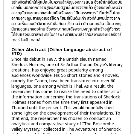
สร้างจิตสำนึกให้ผู้แปลเห็นความสำคัญของการแปล ซึ่งเข้าใกล้ต้นฉบับ
มากขึ้น นอกจากการพิสูจน์สมมติฐานในการวิจัยแล้ว ผู้วิจัยยังค้นพบว่า
อาชญนิยายชุดแรกของไทยคือเรื่องชุด "สืบสรรพการ" ที่แต่งขึ้นโดย
อาศัยอาชญนิยายชุดเชอร์ล็อก โฮมส์เป็นต้นเค้า สิ่งที่ค้นพบนี้ต่างจาก
ความเห็นของนักวิชาการที่เชื่อกันมาช้านานว่า นิทานทองอิน เป็นอาชญ
นิยายชุดแรกของไทย ซึ่งพระบาทสมเด็จพระมงกุฎเกล้าเจ้าอยู่หัวทรง
ได้รับแรงบันดาลพระทัยในการพระราชนิพนธ์จากผลงานของเซอร์อาร์
เทอร์ โคนัน ดอยล์
Other Abstract (Other language abstract of
ETD)
Since his debut in 1887, the British sleuth named
Sherlock Holmes, one of Sir Arthur Conan Doyle's literary
creations, has enjoyed great popularity among
audiences worldwide. His 56 short stories and 4 novels,
namely the Canon, have been translated into over 60
languages, one among which is Thai. As a result, the
researcher has come to realize the need to gather all of
the information concerning the translations of Sherlock
Holmes stories from the time they first appeared in
Thailand until the present. This would hopefully shed
some light on the development of their translations. To
that end, the researcher has chosen to conduct an
analytical and comparative study of "The Boscombe
Valley Mystery," collected in The Adventures of Sherlock