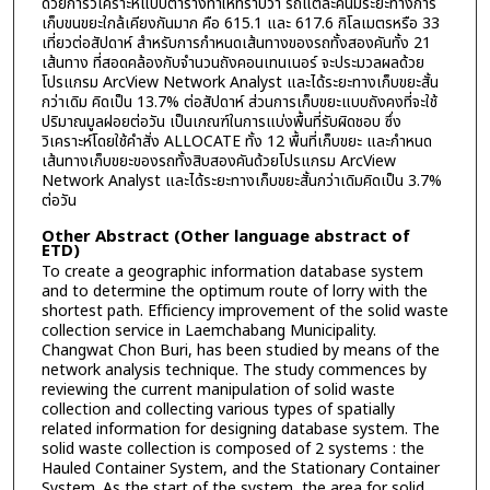
ด้วยการวิเคราะห์แบบตารางทำให้ทราบว่า รถแต่ละคันมีระยะทางการ
เก็บขนขยะใกล้เคียงกันมาก คือ 615.1 และ 617.6 กิโลเมตรหรือ 33
เที่ยวต่อสัปดาห์ สำหรับการกำหนดเส้นทางของรถทั้งสองคันทั้ง 21
เส้นทาง ที่สอดคล้องกับจำนวนถังคอนเทนเนอร์ จะประมวลผลด้วย
โปรแกรม ArcView Network Analyst และได้ระยะทางเก็บขยะสั้น
กว่าเดิม คิดเป็น 13.7% ต่อสัปดาห์ ส่วนการเก็บขยะแบบถังคงที่จะใช้
ปริมาณมูลฝอยต่อวัน เป็นเกณฑ์ในการแบ่งพื้นที่รับผิดชอบ ซึ่ง
วิเคราะห์โดยใช้คำสั่ง ALLOCATE ทั้ง 12 พื้นที่เก็บขยะ และกำหนด
เส้นทางเก็บขยะของรถทั้งสิบสองคันด้วยโปรแกรม ArcView
Network Analyst และได้ระยะทางเก็บขยะสั้นกว่าเดิมคิดเป็น 3.7%
ต่อวัน
Other Abstract (Other language abstract of
ETD)
To create a geographic information database system
and to determine the optimum route of lorry with the
shortest path. Efficiency improvement of the solid waste
collection service in Laemchabang Municipality.
Changwat Chon Buri, has been studied by means of the
network analysis technique. The study commences by
reviewing the current manipulation of solid waste
collection and collecting various types of spatially
related information for designing database system. The
solid waste collection is composed of 2 systems : the
Hauled Container System, and the Stationary Container
System. As the start of the system, the area for solid