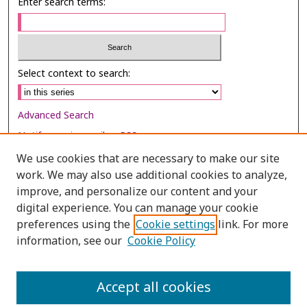
Enter search terms:
Select context to search:
Advanced Search
Notify me via email or
RSS
We use cookies that are necessary to make our site
Browse
work. We may also use additional cookies to analyze,
Collections
improve, and personalize our content and your
digital experience. You can manage your cookie
Disciplines
preferences using the
Cookie settings
link. For more
Authors
information, see our
Cookie Policy
Author Corner
Author FAQ
Accept all cookies