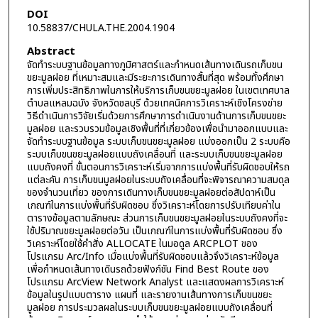
DOI
10.58837/CHULA.THE.2004.1904
Abstract
จัดทำระบบฐานข้อมูลทางภูมิศาสตร์และกำหนดเส้นทางเดินรถเก็บขน
ขยะมูลฝอย ที่เหมาะสมและมีระยะการเดินทางสั้นที่สุด พร้อมทั้งศึกษา
การเพิ่มประสิทธิภาพในการให้บริการเก็บขนขยะมูลฝอย ในเขตเทศบาล
ตำบลแหลมฉบัง จังหวัดชลบุรี ด้วยเทคนิคการวิเคราะห์เชิงโครงข่าย
วิธีดำเนินการวิจัยเริ่มด้วยการศึกษาการดำเนินงานด้านการเก็บขนขยะ
มูลฝอย และรวบรวมข้อมูลเชิงพื้นที่ที่เกี่ยวข้องเพื่อนำมาออกแบบและ
จัดทำระบบฐานข้อมูล ระบบเก็บขนขยะมูลฝอย แบ่งออกเป็น 2 ระบบคือ
ระบบเก็บขนขยะมูลฝอยแบบถังเคลื่อนที่ และระบบเก็บขนขยะมูลฝอย
แบบถังคงที่ ขั้นตอนการวิเคราะห์เริ่มจากการแบ่งพื้นที่รับผิดชอบให้รถ
แต่ละคัน การเก็บขนมูลฝอยในระบบถังเคลื่อนที่จะพิจารณาความสมดุล
ของจำนวนเที่ยว ของการเดินทางเก็บขนขยะมูลฝอยต่อสัปดาห์เป็น
เกณฑ์ในการแบ่งพื้นที่รับผิดชอบ ซึ่งวิเคราะห์โดยการปรับเทียบค่าใน
ตารางข้อมูลตามลักษณะ ส่วนการเก็บขนขยะมูลฝอยในระบบถังคงที่จะ
ใช้ปริมาณขยะมูลฝอยต่อวัน เป็นเกณฑ์ในการแบ่งพื้นที่รับผิดชอบ ซึ่ง
วิเคราะห์โดยใช้คำสั่ง ALLOCATE ในมอดูล ARCPLOT ของ
โปรแกรม Arc/Info เมื่อแบ่งพื้นที่รับผิดชอบแล้วจึงวิเคราะห์ข้อมูล
เพื่อกำหนดเส้นทางเดินรถด้วยฟังก์ชัน Find Best Route ของ
โปรแกรม ArcView Network Analyst และแสดงผลการวิเคราะห์
ข้อมูลในรูปแบบตาราง แผนที่ และรายงานเส้นทางการเก็บขนขยะ
มูลฝอย การประมวลผลในระบบเก็บขนขยะมูลฝอยแบบถังเคลื่อนที่