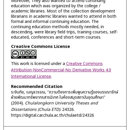
Moreover, They also wanted to attend continuing
education which was organized by the college /
academic libraries. Most of the collection development
librarians in academic libraries wanted to attend in both
formal and informal continuing education. The
continuing education methods mostly needed, in
descending, were library field trips, training courses, self-
educated, conferences and short-term courses.
Creative Commons License
This work is licensed under a
Creative Commons
Attribution-NonCommercial-No Derivative Works 4.0
International License
.
Recommended Citation
ระงับภัย, เบญจวรรณ, "ความต้องการเพิ่มพูนความรู้ของบรรณารักษ์
ฝ่ายพัฒนาทรัพยากรสารนิเทศ ในห้องสมุดสถาบันอุดมศึกษา"
(2004).
Chulalongkorn University Theses and
Dissertations (Chula ETD)
. 24326.
https://digital.car.chula.ac.th/chulaetd/24326