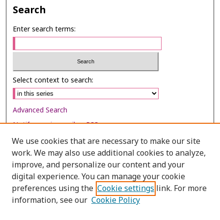
Search
Enter search terms:
Select context to search:
Advanced Search
Notify me via email or
RSS
We use cookies that are necessary to make our site
Browse
work. We may also use additional cookies to analyze,
Collections
improve, and personalize our content and your
digital experience. You can manage your cookie
Disciplines
preferences using the
Cookie settings
link. For more
Authors
information, see our
Cookie Policy
Author Corner