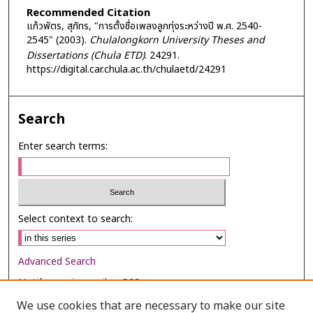
Recommended Citation
แก้วพัตร, สุภัทร, "การตั้งชื่อเพลงลูกทุ่งระหว่างปี พ.ศ. 2540-
2545" (2003).
Chulalongkorn University Theses and
Dissertations (Chula ETD)
. 24291.
https://digital.car.chula.ac.th/chulaetd/24291
Search
Enter search terms:
Select context to search:
Advanced Search
Notify me via email or
RSS
We use cookies that are necessary to make our site