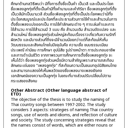
ศึกษาด้านกลวิธีพบว่า มีทั้งการตั้งชื่อเป็นคำ เป็นวลี และเป็นประโยค
ชื่อเพลงลูกทุ่งที่ตั้งเป็นคำมีทั้งคำนามและคำกิริยา ชื่อเพลงลูกทุ่งที่ตั้ง
เป็นวลีมักเป็นนามวลี ส่วนชื่อเพิลงลูกทุ่งที่ตั้งเป็นประโยคพบว่ามีทั้ง
ประโยคสมบูรณ์และประโยคที่ละประธานส่วนการใช้คำและสำนวนในการ
ตั้งชื่อเพลงแบ่งออกเป็น การใช้คำลักษณะต่าง ๆ การเล่นคำและการ
ใช้สำนวน การใช้สำนวนมี 3 แบบ คือ สำนวนเดิม สำนวนดัดแปลง และ
สำนวนใหม่ ชื่อเพลงลูกทุ่งส่วนใหญ่สะท้อนเรื่องราวเกี่ยวกับความรักที่
ผิดหวัง และมีบางส่วนที่ถึงจะมีจำนวนน้อยกว่าแต่ก็สะท้อนให้เห็น
วัฒนธรรมและสังคมไทยในปัจจุบันคือ ความเชื่อ ขนบธรรมเนียม
ประเพณี ค่านิยม การศึกษา อุปนิสัย รูปร่างหน้าตา การประกอบอาชีพ
และการดำเนินชีวิต จากภาพรวมการศึกษาการตั้งชื่อเพลงลูกทุ่ง จะ
เห็นได้ว่า ชื่อเพลงลูกทุ่งส่วนหนึ่งมีความสำคัญเพราะสามารถสะท้อน
ลักษณะเด่นของ “เพลงลูกทุ่ง" ที่สะท้อนความเป็นชนบทอุปนิสัยคนไทย
และสามารถแสดงให้เห็นพลวัตของชื่อเพลงบางเพลงยังคง
เอกลักษณ์ของความเป็นลูกทุ่ง ในขณะที่บางส่วนปรับเปลี่ยนไปตาม
กระแสของสังคม
Other Abstract (Other language abstract of
ETD)
The objective of the thesis is to study the naming of
Thai country songs between 1997-2002. The study
considers 3 aspects: strategies of naming Thai country
songs, use of words and idioms, and reflection of culture
and society. The study concerning strategies reveal that
the names consist of words, which are either nouns or