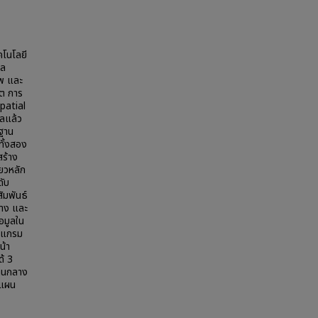
คโนโลยี
ูล
าพ และ
คต การ
Spatial
ลแล้ว
ะฐาน
ทั้งสอง
สร้าง
ยวหลัก
ดับ
ัมพันธ์
ลาง และ
้อมูลใน
ปรแกรม
น้า
ด้ 3
ปานกลาง
งแผน