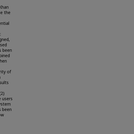
 Khan
te the
ntial
:
igned,
used
as been
bined
Then
ity of
n
sults
(2)
e users
system
s been
low