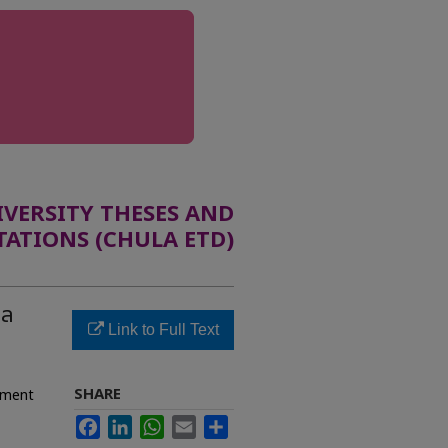
ERSITY THESES AND
TATIONS (CHULA ETD)
ูล
Link to Full Text
SHARE
ement
Facebook
LinkedIn
WhatsApp
Email
Share