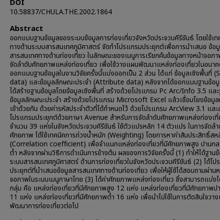
DOI
10.58837/CHULA.THE.2002.1864
Abstract
ออกแบบฐานข้อมูลของระบบข้อมูลการท่องเที่ยวจังหวัดประจวบคีรีขันธ์ โดยใช้เท
ทางด้านระบบสารสนเทศภูมิศาสตร์ จัดทำโปรแกรมประยุกต์เพื่อการนำเสนอ ข้อม
สารสนเทศทางด้านท่องเที่ยว ในลักษณะของเมนูการเรียกค้นข้อมูลทางหน้าจอภ
จัดลำดับศักยภาพแหล่งท่องเที่ยว เพื่อใช้วางแผนพัฒนาแหล่งท่องเที่ยวในอนา
ออกแบบฐานข้อมูลในงานวิจัยครั้งนี้แบ่งออกเป็น 2 ส่วน ได้แก่ ข้อมูลเชิงพื้นที่ (
data) และข้อมูลลักษณะประจำ (Attribute data) หลังจากได้ออกแบบฐานข้อมู
ได้สร้างฐานข้อมูลโดยข้อมูลเชิงพื้นที่ สร้างด้วยโปรแกรม Pc Arc/Info 3.5 แล
ข้อมูลลักษณะประจำ สร้างด้วยโปรแกรม Microsoft Excel แล้วเชื่อมโยงข้อมูล
เข้าด้วยกัน ด้วยค่ารหัสประจำตัวที่ได้กำหนดไว้ ด้วยโปรแกรม ArcView 3.1 และ
โปรแกรมประยุกต์ด้วยภาษา Avenue สำหรับการจัดลำดับศักยภาพแหล่งท่องเที่
จำนวน 39 แห่งในจังหวัดประจวบคีรีขันธ์ ใช้ตัวแปรหลัก 14 ตัวแปร ในการจัดลำ
ศักยภาพ ได้ใช้เทคนิคการถ่วงน้ำหนัก (Weighting) โดยการหาค่าสัมประสิทธิ์สหส
(Correlation coefficient) เพื่อจำแนกแหล่งท่องเที่ยวที่มีศักยภาพสูง ปานก
ต่ำ หลังจากผ่านวิธีการดำเนินการข้างต้น ผลของการวิจัยครั้งนี้ (1) ทำให้ได้ฐานข
ระบบสารสนเทศภูมิศาสตร์ ด้านการท่องเที่ยวในจังหวัดประจวบคีรีขันธ์ (2) ได้โ
ประยุกต์ที่นำเสนอข้อมูลสารสนเทศทางด้านท่องเที่ยว เพื่อให้ผู้ใช้ได้สอบถามผ่านห
จอภาพในระบบเมนูภาษาไทย (3) ได้ค่าศักยภาพแหล่งท่องเที่ยว ซึ่งสามารถแบ่งไ
กลุ่ม คือ แหล่งท่องเที่ยวที่มีศักยภาพสูง 12 แห่ง แหล่งท่องเที่ยวที่มีศักยภาพ
11 แห่ง แหล่งท่องเที่ยวที่มีศักยภาพต่ำ 16 แห่ง เพื่อนำไปใช้ในการตัดสินใจวา
พัฒนาการท่องเที่ยวต่อไป