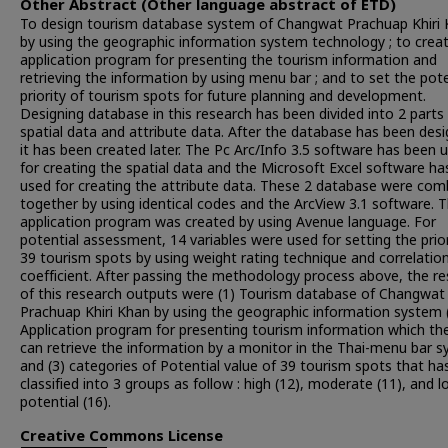
Other Abstract (Other language abstract of ETD)
To design tourism database system of Changwat Prachuap Khiri
by using the geographic information system technology ; to crea
application program for presenting the tourism information and
retrieving the information by using menu bar ; and to set the pote
priority of tourism spots for future planning and development.
Designing database in this research has been divided into 2 parts 
spatial data and attribute data. After the database has been des
it has been created later. The Pc Arc/Info 3.5 software has been 
for creating the spatial data and the Microsoft Excel software h
used for creating the attribute data. These 2 database were com
together by using identical codes and the ArcView 3.1 software. 
application program was created by using Avenue language. For
potential assessment, 14 variables were used for setting the prior
39 tourism spots by using weight rating technique and correlatio
coefficient. After passing the methodology process above, the re
of this research outputs were (1) Tourism database of Changwat
Prachuap Khiri Khan by using the geographic information system 
Application program for presenting tourism information which th
can retrieve the information by a monitor in the Thai-menu bar 
and (3) categories of Potential value of 39 tourism spots that ha
classified into 3 groups as follow : high (12), moderate (11), and 
potential (16).
Creative Commons License