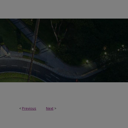
<
Previous
Next
>