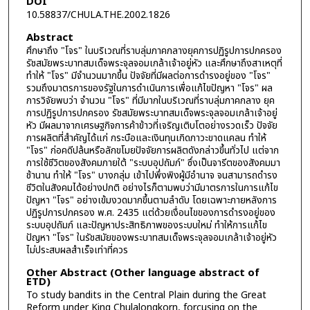
DOI
10.58837/CHULA.THE.2002.1826
Abstract
ศึกษาถึง "โจร" ในบริเวณที่ราบลุ่มภาคกลางยุคการปฏิรูปการปกครอง
รัชสมัยพระบาทสมเด็จพระจุลจอมเกล้าเจ้าอยู่หัว และศึกษาถึงสาเหตุที่
ทำให้ "โจร" มีจำนวนมากขึ้น ปัจจัยที่มีผลต่อการดำรงอยู่ของ "โจร"
รวมถึงมาตรการของรัฐในการดำเนินการเพื่อแก้ไขปัญหา "โจร" ผล
การวิจัยพบว่า จำนวน "โจร" ที่มีมากในบริเวณที่ราบลุ่มภาคกลาง ยุค
การปฏิรูปการปกครอง รัชสมัยพระบาทสมเด็จพระจุลจอมเกล้าเจ้าอยู่
หัว มีผลมาจากเศรษฐกิจการค้าข้าวที่เจริญเติบโตอย่างรวดเร็ว ปัจจัย
การผลิตที่สำคัญได้แก่ กระบือและเงินทุนเกิดภาวะขาดแคลน ทำให้
"โจร" ก่อคดีปล้นหรือลักขโมยปัจจัยการผลิตดังกล่าวขึ้นทั่วไป แต่จาก
การใช้ชีวิตของสังคมภายใต้ "ระบบอุปถัมภ์" ซึ่งเป็นจารีตของสังคมมา
ช้านาน ทำให้ "โจร" บางกลุ่ม เข้าไปพึ่งพิงผู้มีอำนาจ จนสามารถดำรง
ชีวิตในสังคมได้อย่างปกติ อย่างไรก็ตามพบว่ามีมาตรการในการแก้ไข
ปัญหา "โจร" อย่างเข้มงวดมากขึ้นตามลำดับ โดยเฉพาะภายหลังการ
ปฏิรูปการปกครอง พ.ศ. 2435 แต่ด้วยเงื่อนไขของการดำรงอยู่ของ
ระบบอุปถัมภ์ และปัญหาประสิทธิภาพของระบบใหม่ ทำให้การแก้ไข
ปัญหา "โจร" ในรัชสมัยของพระบาทสมเด็จพระจุลจอมเกล้าเจ้าอยู่หัว
ไม่ประสบผลสำเร็จเท่าที่ควร
Other Abstract (Other language abstract of
ETD)
To study bandits in the Central Plain during the Great
Reform under King Chulalongkorn, forcusing on the