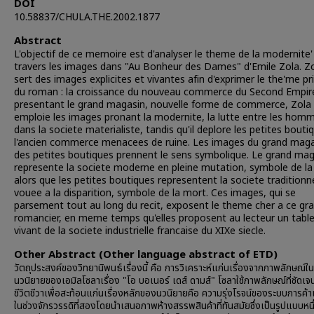
DOI
10.58837/CHULA.THE.2002.1877
Abstract
L'objectif de ce memoire est d'analyser le theme de la modernite'
travers les images dans "Au Bonheur des Dames" d'Emile Zola. Z
sert des images explicites et vivantes afin d'exprimer le the'me pri
du roman : la croissance du nouveau commerce du Second Empire
presentant le grand magasin, nouvelle forme de commerce, Zola
emploie les images pronant la modernite, la lutte entre les hom
dans la societe materialiste, tandis qu'il deplore les petites bouti
l'ancien commerce menacees de ruine. Les images du grand maga
des petites boutiques prennent le sens symbolique. Le grand mag
represente la societe moderne en pleine mutation, symbole de la 
alors que les petites boutiques representent la societe traditionne
vouee a la disparition, symbole de la mort. Ces images, qui se
parsement tout au long du recit, exposent le theme cher a ce gr
romancier, en meme temps qu'elles proposent au lecteur un tabl
vivant de la societe industrielle francaise du XIXe siecle.
Other Abstract (Other language abstract of ETD)
วัตถุประสงค์ของวิทยานิพนธ์เรื่องนี้ คือ การวิเคราะห์แก่นเรื่องจากภาพลักษณ์ใน
นวนิยายของเอมิลโซลาเรื่อง "โอ บอเนอร์ เดส์ ดามส์" โซลาใช้ภาพลักษณ์ที่ชัดเจ
ชีวิตชีวาเพื่อสะท้อนแก่นเรื่องหลักของนวนิยายคือ ความรุ่งโรจน์ของระบบการค้
ในช่วงจักรวรรดิที่สองโดยนำเสนอภาพห้างสรรพสินค้าที่ทันสมัยซึ่งเป็นรูปแบบหน