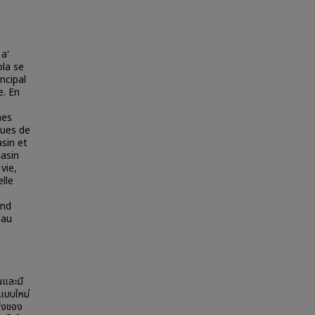
 a'
ola se
ncipal
. En
mes
ques de
sin et
asin
vie,
lle
and
eau
นและมี
าแบบใหม่
ึ่งของ