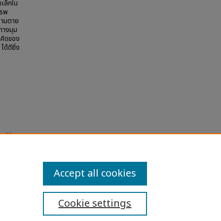
เล็กใน
รรพ
ความตาย
ทางมุม
วคิดของ
้ดียิ่ง
ns "Au
sity
Accept all cookies
Cookie settings
ibility Statement