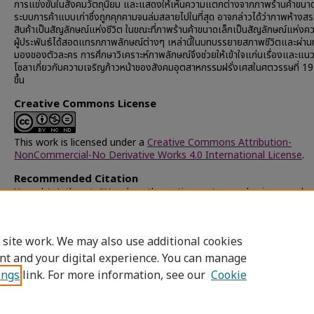
การแข่งขันในสังคมวัตถุนิยม และแสดงให้เห็นความแตกต่างจากภาพร้านค้าขนาด
ระบบการค้าแบบเก่าซึ่งถูกคุกคามจนล่มสลายไปในที่สุด อาจกล่าวได้ว่าภาพห้างส
สินค้าเป็นสัญลักษณ์แห่งชีวิต ในขณะที่ภาพร้านค้าขนาดเล็กเป็นสัญลักษณ์แห่ง
ผู้ประพันธ์ได้สอดแทรกภาพลักษณ์ต่างๆ เหล่านี้ในบทบรรยายสภาพชีวิตและผ่าน
มองของตัวละคร การศึกษาวิเคราะห์ภาพลักษณ์จึงช่วยให้เข้าใจแก่นเรื่องและแน
โซลาเกี่ยวกับความเจริญก้าวหน้าของสังคมอุตสาหกรรมฝรั่งเศสในศตวรรษที่ 19 ได
ขึ้น
Creative Commons License
This work is licensed under a
Creative Commons Attribution-
NonCommercial-No Derivative Works 4.0 International License
.
Recommended Citation
Yenpaht, Jutharat, "L'analyse thematique a travers les images da
Bonheur des Dames" D'Emile Zola" (2002).
Chulalongkorn Univer
Theses and Dissertations (Chula ETD)
. 24155.
https://digital.car.chula.ac.th/chulaetd/24155
 site work. We may also use additional cookies
nt and your digital experience. You can manage
ings
link. For more information, see our
Cookie
Home
|
About
|
FAQ
|
My Account
|
Access