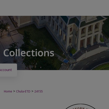
Account
>
>
Home
Chula-ETD
24155