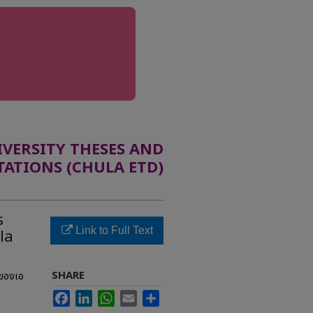
ERSITY THESES AND
TATIONS (CHULA ETD)
s
Link to Full Text
la
SHARE
 ของเอ
Facebook
LinkedIn
WhatsApp
Email
Share