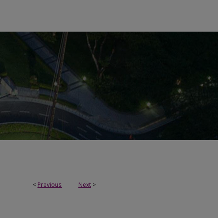
<
Previous
Next
>