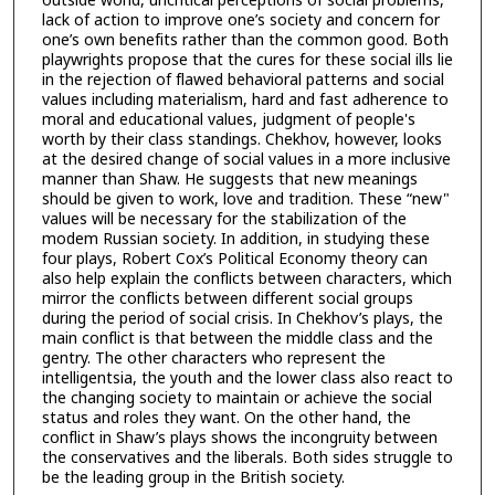
outside world, uncritical perceptions of social problems,
lack of action to improve one’s society and concern for
one’s own benefits rather than the common good. Both
playwrights propose that the cures for these social ills lie
in the rejection of flawed behavioral patterns and social
values including materialism, hard and fast adherence to
moral and educational values, judgment of people's
worth by their class standings. Chekhov, however, looks
at the desired change of social values in a more inclusive
manner than Shaw. He suggests that new meanings
should be given to work, love and tradition. These “new"
values will be necessary for the stabilization of the
modem Russian society. In addition, in studying these
four plays, Robert Cox’s Political Economy theory can
also help explain the conflicts between characters, which
mirror the conflicts between different social groups
during the period of social crisis. In Chekhov’s plays, the
main conflict is that between the middle class and the
gentry. The other characters who represent the
intelligentsia, the youth and the lower class also react to
the changing society to maintain or achieve the social
status and roles they want. On the other hand, the
conflict in Shaw’s plays shows the incongruity between
the conservatives and the liberals. Both sides struggle to
be the leading group in the British society.