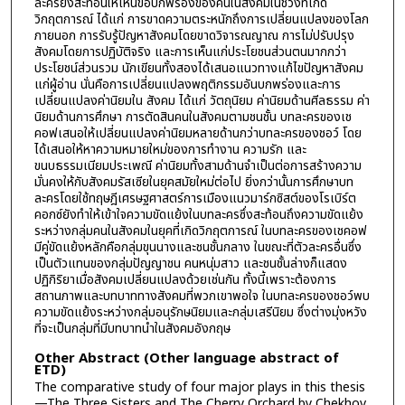
ละครยังสะท้อนให้เห็นข้อบกพร่องของคนในสังคมในช่วงที่เกิด
วิกฤตการณ์ ได้แก่ การขาดความตระหนักถึงการเปลี่ยนแปลงของโลก
ภายนอก การรับรู้ปัญหาสังคมโดยขาดวิจารณญาณ การไม่ปรับปรุง
สังคมโดยการปฏิบัติจริง และการเห็นแก่ประโยชนส่วนตนมากกว่า
ประโยชน์ส่วนรวม นักเขียนทั้งสองได้เสนอแนวทางแก้ไขปัญหาสังคม
แก่ผู้อ่าน นั่นคือการเปลี่ยนแปลงพฤติกรรมอันบกพร่องและการ
เปลี่ยนแปลงค่านิยมใน สังคม ได้แก่ วัตถุนิยม ค่านิยมด้านศีลธรรม ค่า
นิยมด้านการศึกษา การตัดสินคนในสังคมตามชนชั้น บทละครของเช
คอฟเสนอให้เปลี่ยนแปลงค่านิยมหลายด้านกว่าบทละครของชอว์ โดย
ได้เสนอให้หาความหมายใหม่ของการทำงาน ความรัก และ
ขนบธรรมเนียมประเพณี ค่านิยมทั้งสามด้านจำเป็นต่อการสร้างความ
มั่นคงให้กับสังคมรัสเซียในยุคสมัยใหม่ต่อไป ยิ่งกว่านั้นการศึกษาบท
ละครโดยใช้ทฤษฎีเศรษฐศาสตร์การเมืองแนวมาร์กซิสต์ของโรเบิร์ต
คอกซ์ยังทำให้เข้าใจความขัดแย้งในบทละครซึ่งสะท้อนถึงความขัดแย้ง
ระหว่างกลุ่มคนในสังคมในยุคที่เกิดวิกฤตการณ์ ในบทละครของเชคอฟ
มีคู่ขัดแย้งหลักคือกลุ่มขุนนางและชนชั้นกลาง ในขณะที่ตัวละครอื่นซึ่ง
เป็นตัวแทนของกลุ่มปัญญาชน คนหนุ่มสาว และชนชั้นล่างก็แสดง
ปฏิกิริยาเมื่อสังคมเปลี่ยนแปลงด้วยเช่นกัน ทั้งนี้เพราะต้องการ
สถานภาพและบทบาททางสังคมที่พวกเขาพอใจ ในบทละครของชอว์พบ
ความขัดแย้งระหว่างกลุ่มอนุรักษนิยมและกลุ่มเสรีนิยม ซึ่งต่างมุ่งหวัง
ที่จะเป็นกลุ่มที่มีบทบาทนำในสังคมอังกฤษ
Other Abstract (Other language abstract of
ETD)
The comparative study of four major plays in this thesis
—The Three Sisters and The Cherry Orchard by Chekhov