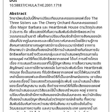
DOI
10.58837/CHULA.THE.2001.1718
Abstract
วิทยานิพนธ์ฉบับนี้ศึกษาเปรียบเทียบบทละครของเชคอฟเรื่อง The
Three Sisters และ The Cherry Orchard กับบทละครของชอว์
เรื่อง Major Barbara และ Heartbreak House ตามวัตถุประสงค
3 ประการ คือ เพื่อแสดงให้เห็นความสัมพันธ์เชิงอิทธิพลระหว่าง
วรรณกรรมข้ามชาติ เพื่อศึกษาเปรียบเทียบจิตสำนึกทางสังคมของนัก
เขียนที่ปรากฎในบทละครและเพื่อวิเคราะห์บทละครโดยใช้ความรู้ทาง
สังคมศาสตร์สาขาเศรษฐศาสตร์การเมืองแนวมาร์กซิสต์ จากการ
ศึกษาพบว่า นักเขียนทั้งสองมีกลวิธีการนำเสนอคล้ายกันก่อนการรับ
อิทธิพลคือการสร้างตัวละครกลุ่มและการนำเสนอพฤติกรรมภายใน
ของมนุษย์ กลวิธีที่ชอว์รับอิทธิพลจากเชคอฟ ได้แก่ การสร้างโครง
เรื่อง การเสนอตัวละครเขลาที่ไม่รู้ปัญหาสังคม การสื่อความหมายเชิง
สัญลักษณ์ และการใช้ภาษาสองนัย ในการประพันธ์เรื่อง Heartbreak
House ซึ่งเป็นบทละคร ที่รับอิทธิพลจากเชคอฟ ชอว์ได้พัฒนากลวิธี
เหล่านี้ของเชคอฟและยังคงใช้กลวิธีที่เป็นเอกลักษณ์ของตน เขาเขียน
บทละครเรื่องนี้ โดยแสดงตัวตนของผู้ประพันธ์ และนำเสนอน้ำเสียง
ของเรื่องที่สนุกสนาน ขบขัน ซึ่งต่างจากกลวิธีที่มีชื่อเสียงของเชคอฟ
คือการนำเสนอแบบภววิสัยและใช้น้ำเสียงเศร้าหมอง หดหู่ จากการ
เปรียบเทียบจิตสำนึกทางสังคมของนักเขียนในบทละคร พบว่านักเขียน
ทั้งสองนำเสนอปัญหาสังคมในช่วงวิกฤตการณ์คล้ายกัน ทั้งความ
สัมพันธ์อันเหินห่างระหว่างสมาชิกในสังคม ความขัดแย้งในด้าน
วัฒนธรรมทางความคิด และความเสือมของประเทศ นอกจากนี้ บท