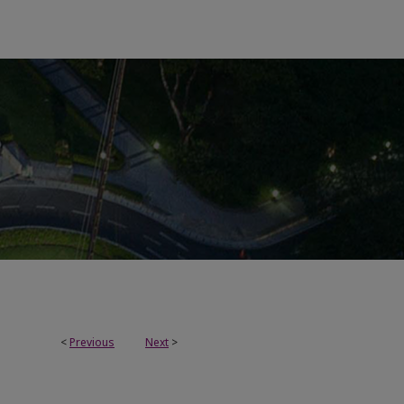
<
Previous
Next
>