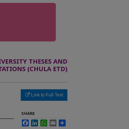
ERSITY THESES AND
TATIONS (CHULA ETD)
Link to Full Text
SHARE
Facebook
LinkedIn
WhatsApp
Email
Share