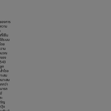
าพของการ
ินความ
ะ
่ใช้ใน
ใช้ระบบ
 โดย
ความ
คำนวณ
พของ
 2543
ปลูก
คกสำโรง
มาะสม
เหมาะสม
ากกว่า
ามารถ
มี
ละ
จริญ
วุ้ง