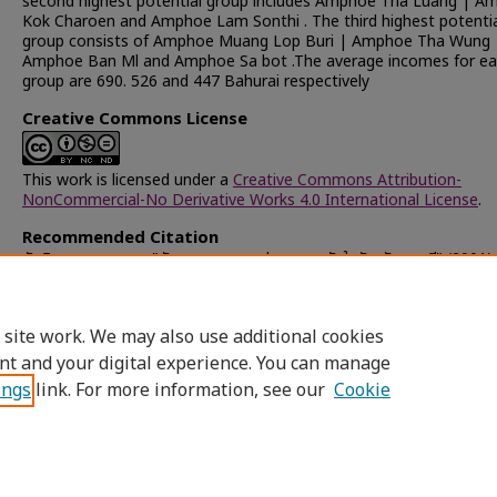
second highest potential group includes Amphoe Tha Luang | A
Kok Charoen and Amphoe Lam Sonthi . The third highest potenti
group consists of Amphoe Muang Lop Buri | Amphoe Tha Wung 
Amphoe Ban Ml and Amphoe Sa bot .The average incomes for e
group are 690. 526 and 447 Bahurai respectively
Creative Commons License
This work is licensed under a
Creative Commons Attribution-
NonCommercial-No Derivative Works 4.0 International License
.
Recommended Citation
ตันติอนุภาพ, วาสนา, "ศักยภาพของการปลูกทานตะวันในจังหวัดลพบุรี" (2001).
Chulalongkorn University Theses and Dissertations (Chula ETD)
.
24137.
https://digital.car.chula.ac.th/chulaetd/24137
 site work. We may also use additional cookies
nt and your digital experience. You can manage
ings
link. For more information, see our
Cookie
Home
|
About
|
FAQ
|
My Account
|
Access
Privacy
Copyright