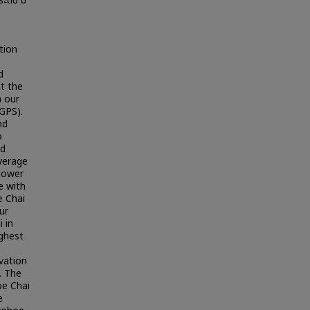
ะดับ มิ
tion
d
ct the
n our
(GPS).
nd
o
ed
average
flower
e with
e Chai
ur
 in
ighest
vation
. The
oe Chai
e