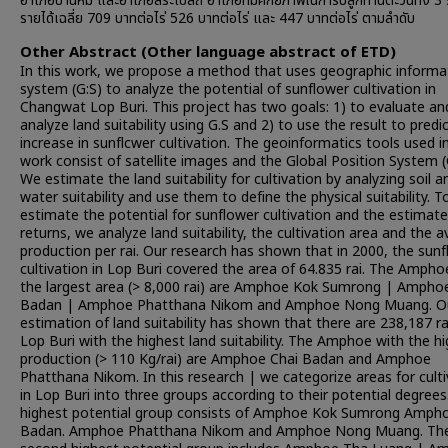
อำเภอบ้านหมี่ และอำเภอสระโบสถ์ อำเภอที่มีศักยภาพในการปลูกทานตะวันทั้ง 3 ร
รายได้เฉลี่ย 709 บาทต่อไร่ 526 บาทต่อไร่ และ 447 บาทต่อไร่ ตามลำดับ
Other Abstract (Other language abstract of ETD)
In this work, we propose a method that uses geographic informa
system (G:S) to analyze the potential of sunflower cultivation in
Changwat Lop Buri. This project has two goals: 1) to evaluate an
analyze land suitability using G.S and 2) to use the result to predi
increase in sunflcwer cultivation. The geoinformatics tools used i
work consist of satellite images and the Global Position System 
We estimate the land suitability for cultivation by analyzing soil a
water suitability and use them to define the physical suitability. T
estimate the potential for sunflower cultivation and the estimat
returns, we analyze land suitability, the cultivation area and the 
production per rai. Our research has shown that in 2000, the sun
cultivation in Lop Buri covered the area of 64.835 rai. The Ampho
the largest area (> 8,000 rai) are Amphoe Kok Sumrong | Ampho
Badan | Amphoe Phatthana Nikom and Amphoe Nong Muang. O
estimation of land suitability has shown that there are 238,187 rai
Lop Buri with the highest land suitability. The Amphoe with the h
production (> 110 Kg/rai) are Amphoe Chai Badan and Amphoe
Phatthana Nikom. In this research | we categorize areas for culti
in Lop Buri into three groups according to their potential degrees
highest potential group consists of Amphoe Kok Sumrong Amph
Badan. Amphoe Phatthana Nikom and Amphoe Nong Muang. Th