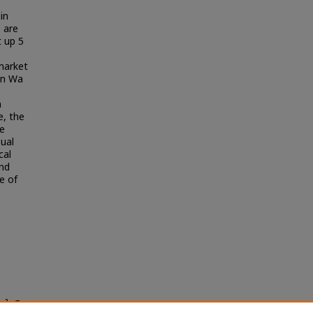
in
 are
t up 5
 market
Ban Wa
n
e, the
ge
sual
cal
and
e of
น ในนิคม