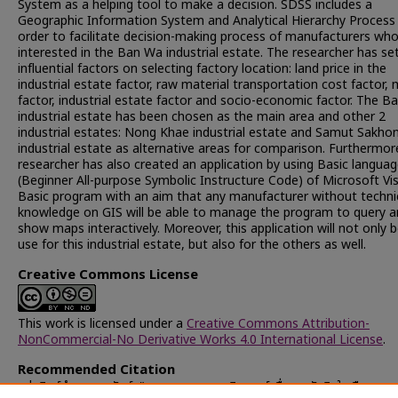
System as a helping tool to make a decision. SDSS includes a
Geographic Information System and Analytical Hierarchy Process 
order to facilitate decision-making process of manufacturers who
interested in the Ban Wa industrial estate. The researcher has se
influential factors on selecting factory location: land price in the
industrial estate factor, raw material transportation cost factor,
factor, industrial estate factor and socio-economic factor. The 
industrial estate has been chosen as the main area and other 2
industrial estates: Nong Khae industrial estate and Samut Sakho
industrial estate as alternative areas for comparison. Furthermor
researcher has also created an application by using Basic langua
(Beginner All-purpose Symbolic Instructure Code) of Microsoft Vi
Basic program with an aim that any manufacturer without techni
knowledge on GIS will be able to manage the program to query 
show maps interactively. Moreover, this application will not only b
use for this industrial estate, but also for the others as well.
Creative Commons License
This work is licensed under a
Creative Commons Attribution-
NonCommercial-No Derivative Works 4.0 International License
.
Recommended Citation
หล่อสิงห์คำ, อารยารัตน์, "ระบบสารสนเทศภูมิศาสตร์เพื่อการตัดสินใจเลือกลงทุ