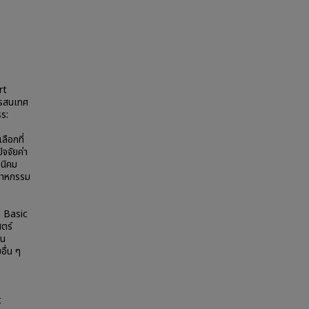
rt
ารสนเทศ
ss:
ลือกที่
ัจจัยค่า
 นิคม
ตสาหกรรม
 Basic
สตร์
อน
ื่น ๆ
t