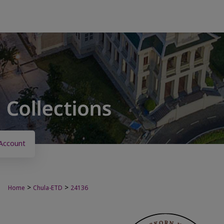
Account
>
>
Home
Chula-ETD
24136