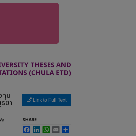
ERSITY THESES AND
TATIONS (CHULA ETD)
งทุน
Link to Full Text
ยุธยา
SHARE
 Wa
Facebook
LinkedIn
WhatsApp
Email
Share