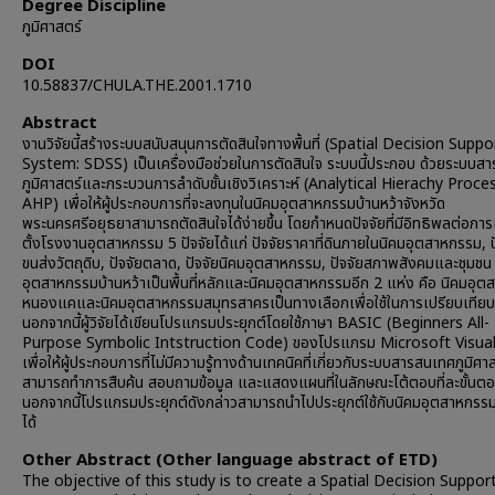
Degree Discipline
ภูมิศาสตร์
DOI
10.58837/CHULA.THE.2001.1710
Abstract
งานวิจัยนี้สร้างระบบสนับสนุนการตัดสินใจทางพื้นที่ (Spatial Decision Suppo
System: SDSS) เป็นเครื่องมือช่วยในการตัดสินใจ ระบบนี้ประกอบ ด้วยระบบส
ภูมิศาสตร์และกระบวนการลำดับชั้นเชิงวิเคราะห์ (Analytical Hierachy Proce
AHP) เพื่อให้ผู้ประกอบการที่จะลงทุนในนิคมอุตสาหกรรมบ้านหว้าจังหวัด
พระนครศรีอยุธยาสามารถตัดสินใจได้ง่ายขึ้น โดยกำหนดปัจจัยที่มีอิทธิพลต่อการเ
ตั้งโรงงานอุตสาหกรรม 5 ปัจจัยได้แก่ ปัจจัยราคาที่ดินภายในนิคมอุตสาหกรรม, ป
ขนส่งวัตถุดิบ, ปัจจัยตลาด, ปัจจัยนิคมอุตสาหกรรม, ปัจจัยสภาพสังคมและชุมชน
อุตสาหกรรมบ้านหว้าเป็นพื้นที่หลักและนิคมอุตสาหกรรมอีก 2 แห่ง คือ นิคมอุ
หนองแคและนิคมอุตสาหกรรมสมุทรสาครเป็นทางเลือกเพื่อใช้ในการเปรียบเทียบ
นอกจากนี้ผู้วิจัยได้เขียนโปรแกรมประยุกต์โดยใช้ภาษา BASIC (Beginners All-
Purpose Symbolic Intstruction Code) ของโปรแกรม Microsoft Visual
เพื่อให้ผู้ประกอบการที่ไม่มีความรู้ทางด้านเทคนิคที่เกี่ยวกับระบบสารสนเทศภูมิศา
สามารถทำการสืบค้น สอบถามข้อมูล และแสดงแผนที่ในลักษณะโต้ตอบที่ละขั้นต
นอกจากนี้โปรแกรมประยุกต์ดังกล่าวสามารถนำไปประยุกต์ใช้กับนิคมอุตสาหกรรมอ
ได้
Other Abstract (Other language abstract of ETD)
The objective of this study is to create a Spatial Decision Suppor