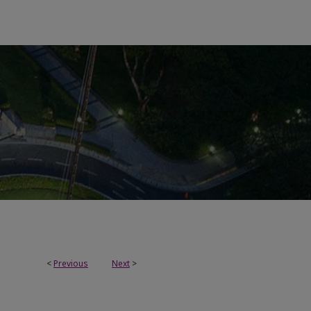
<
Previous
Next
>