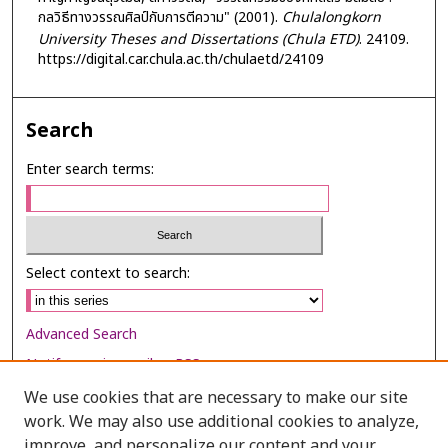
กลวิธีทางวรรณศิลป์กับการตีความ" (2001).
Chulalongkorn
University Theses and Dissertations (Chula ETD)
. 24109.
https://digital.car.chula.ac.th/chulaetd/24109
Search
Enter search terms:
Select context to search:
Advanced Search
Notify me via email or
RSS
We use cookies that are necessary to make our site
Browse
work. We may also use additional cookies to analyze,
Collections
improve, and personalize our content and your