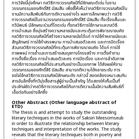
การวิจัยนี้มุ่งศึกษา กลวิธีทางวรรณศิลป์ที่มีลักษณะดีเด่น ในงาน
วรรณกรรมของศักดิ์สิริ มีสมสืบ เพื่อชี้ให้เห็นว่ากลวิธีทางวรรณศิลป์ใน
งานมีความสัมพันธ์กับการดีความอย่างไร ผลการลึกษาพบว่า กลวิธี
ทางวรรณศิลป์ในงานวรรณกรรมของศักดิ์สิริ มีสมสืบ ทั้งเรื่องสั้นและ
กวีนิพนธ์ มีลักษณะร่วมที่โดดเด่น ทั้งกลวิธีการใช้ภาษาและกลวิธี
การนำเสนอ ซึ่งมุ่งสร้างความหลายนัยและกระตุ้นการพิจารณาขบคิด
กลวิธีทางวรรณศิลป์ที่สร้างความหลายนัยได้แก่ การใช้คำหลายนัยและ
สัญลักษณ์ การใช้คำสรรพนาม การนำเสนอตัวละคร และการปิดเรื่อง
ส่วนกลวิธีทางวรรณศิลป์ที่กระตุ้นการพิจารณาขบคิด ได้แก่ การใช้
ภาพพจน์ การซ้ำและการสร้างสมดุลทางโครงสร้าง การตั้งคำถาม
การตั้งชื่อเรื่อง การนำเสนอตัวละคร การปิดเรื่อง และการลำดับภาพ
กลวิธีทางวรรณศิลป์ที่ประสานกันอย่างเป็นเอกภาพ ได้ส่งผลให้งาน
วรรณกรรมของศักดิ์สิริ มีสมสืบ สามารถตีความได้หลายระดับ การ
จงใจใช้กลวิธีทางวรรณศิลป์ลักษณะดัง กล่าวนี้ สอดคล้องเหมาะสมกับ
สารอันลึกซึ้งที่กวีมุ่งสื่อสารสู่ผู้อ่านเป็นสำคัญ ได้แสดงให้เห็นเป็นที่
ประจักษ์ชัดว่ากลวิธีทางวรรณศิลป์กับการตีความนั้นมีความสัมพันธ์ที่
เอื้อต่อกันอย่างลึกซึ้ง
Other Abstract (Other language abstract of
ETD)
The thesis is and attempt to study the outstanding
literary techniques in the works of Saksiri Meesomseub
in order to illustrate the relationship between literary
techniques and interpretation of the works. The study
reveals that the literary techniques both in poetry and