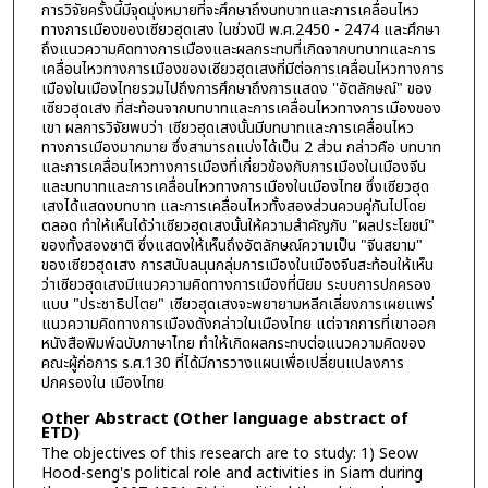
การวิจัยครั้งนี้มีจุดมุ่งหมายที่จะศึกษาถึงบทบาทและการเคลื่อนไหว
ทางการเมืองของเซียวฮุดเสง ในช่วงปี พ.ศ.2450 - 2474 และศึกษา
ถึงแนวความคิดทางการเมืองและผลกระทบที่เกิดจากบทบาทและการ
เคลื่อนไหวทางการเมืองของเซียวฮุดเสงที่มีต่อการเคลื่อนไหวทางการ
เมืองในเมืองไทยรวมไปถึงการศึกษาถึงการแสดง ''อัตลักษณ์" ของ
เซียวฮุดเสง ที่สะท้อนจากบทบาทและการเคลื่อนไหวทางการเมืองของ
เขา ผลการวิจัยพบว่า เซียวฮุดเสงนั้นมีบทบาทและการเคลื่อนไหว
ทางการเมืองมากมาย ซึ่งสามารถแบ่งได้เป็น 2 ส่วน กล่าวคือ บทบาท
และการเคลื่อนไหวทางการเมืองที่เกี่ยวข้องกับการเมืองในเมืองจีน
และบทบาทและการเคลื่อนไหวทางการเมืองในเมืองไทย ซึ่งเซียวฮุด
เสงได้แสดงบทบาท และการเคลื่อนไหวทั้งสองส่วนควบคู่กันไปโดย
ตลอด ทำให้เห็นได้ว่าเซียวฮุดเสงนั้นให้ความสำคัญกับ "ผลประโยชน์"
ของทั้งสองชาติ ซึ่งแสดงให้เห็นถึงอัตลักษณ์ความเป็น "จีนสยาม"
ของเซียวฮุดเสง การสนับลนุนกลุ่มการเมืองในเมืองจีนสะท้อนให้เห็น
ว่าเซียวฮุดเสงมีแนวความคิดทางการเมืองที่นิยม ระบบการปกครอง
แบบ "ประชาธิปไตย" เซียวฮุดเสงจะพยายามหลีกเลี่ยงการเผยแพร่
แนวความคิดทางการเมืองดังกล่าวในเมืองไทย แต่จากการที่เขาออก
หนังสือพิมพ์ฉบับภาษาไทย ทำให้เกิดผลกระทบต่อแนวความคิดของ
คณะผู้ก่อการ ร.ศ.130 ที่ได้มีการวางแผนเพื่อเปลี่ยนแปลงการ
ปกครองใน เมืองไทย
Other Abstract (Other language abstract of
ETD)
The objectives of this research are to study: 1) Seow
Hood-seng's political role and activities in Siam during