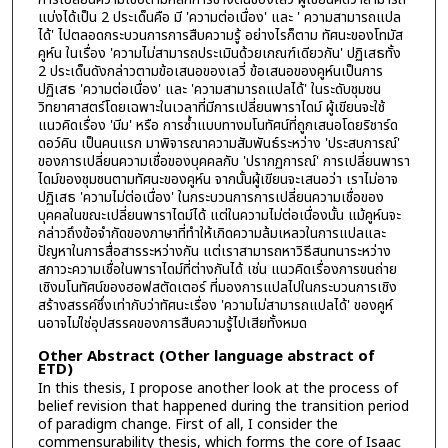
แบ่งได้เป็น 2 ประเด็นคือ มี 'ความต่อเนื่อง' และ ' ความสามารถแปล
ได้' ไปตลอดกระบวนการการสืบความรู้ อย่างไรก็ตาม ทัศนะของโทมัส
คูห์น ในเรื่อง 'ความไม่สามารถประเมินด้วยเกณฑ์เดียวกัน' ปฏิเสธทั้ง
2 ประเด็นดังกล่าวตามข้อเสนอของเลวี่ ข้อเสนอของคูห์นเป็นการ
ปฏิเสธ 'ความต่อเนื่อง' และ 'ความสามารถแปลได้' ในระดับชุมชน
วิทยาศาสตร์โดยเฉพาะในเวลาที่มีการเปลี่ยนพาราไดม์ ผู้เขียนจะใช้
แนวคิดเรื่อง 'มีม' หรือ การซ้ำแบบทางมโนทัศน์ที่ถูกเสนอโดยริชาร์ด
ดอว์คิน เป็นคนแรก มาพิจารณาความสัมพันธ์ระหว่าง 'ประสบการณ์'
ของการเปลี่ยนความเชื่อของบุคคลกับ 'ปรากฏการณ์' การเปลี่ยนพารา
ไดม์ของชุมชนตามทัศนะของคูห์น จากนั้นผู้เขียนจะเสนอว่า เราไม่อาจ
ปฏิเสธ 'ความไม่ต่อเนื่อง' ในกระบวนการการเปลี่ยนความเชื่อของ
บุคคลในขณะเปลี่ยนพาราไดม์ได้ แต่ในความไม่ต่อเนื่องนั้น แม้คูห์นจะ
กล่าวถึงข้อจำกัดของภาษาที่ทำให้เกิดความล้มเหลวในการแปลและ
ปัญหาในการสื่อสารระหว่างกัน แต่เราสามารถหาวิธีสนทนาระหว่าง
สภาวะความเชื่อในพาราไดม์ที่ต่างกันได้ เช่น แนวคิดเรื่องการขนถ่าย
เชิงมโนทัศน์ของฮอฟสตัดเตอร์ ที่มองการแปลไปในกระบวนการเชิง
สร้างสรรค์ซึ่งเท่ากับว่าทัศนะเรื่อง 'ความไม่สามารถแปลได้' ของคูห์
นอาจไม่ใช่อุปสรรคของการสืบความรู้ไปเสียทั้งหมด
Other Abstract (Other language abstract of
ETD)
In this thesis, I propose another look at the process of
belief revision that happened during the transition period
of paradigm change. First of all, I consider the
commensurability thesis, which forms the core of Isaac