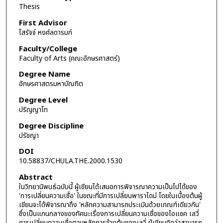
Thesis
First Advisor
โสรัจจ์ หงศ์ลดารมภ์
Faculty/College
Faculty of Arts (คณะอักษรศาสตร์)
Degree Name
อักษรศาสตรมหาบัณฑิต
Degree Level
ปริญญาโท
Degree Discipline
ปรัชญา
DOI
10.58837/CHULA.THE.2000.1530
Abstract
ในวิทยานิพนธ์ฉบับนี้ ผู้เขียนได้เสนอการพิจารณาความเป็นไปได้ของ
'การเปลี่ยนความเชื่อ' ในขณะที่มีการเปลี่ยนพาราไดม์ โดยในเบื้องต้นผู้
เขียนจะได้พิจารณาถึง 'หลักความสามารถประเมินด้วยเกณฑ์เดียวกัน'
ซึ่งเป็นแกนกลางของทัศนะเรื่องการเปลี่ยนความเชื่อของไอแซค เลวี่
การเปลี่ยนความเชื่อตามหลักการข้างต้นของเลวี่ ผู้เขียนคิดว่าสามารถ