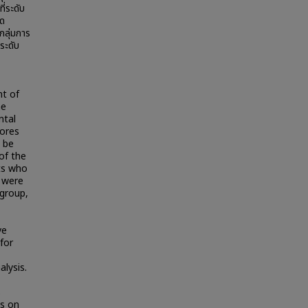
ี่ระดับ
ิด
กลุ่มการ
ระดับ
nt of
he
ntal
cores
 be
of the
ts who
 were
 group,
ve
for
alysis.
s
es on