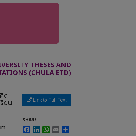
ERSITY THESES AND
TATIONS (CHULA ETD)
คิด
Link to Full Text
เรียน
SHARE
yom
Facebook
LinkedIn
WhatsApp
Email
Share