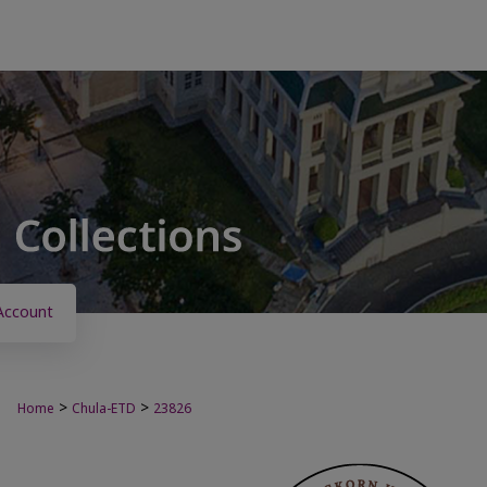
Account
>
>
Home
Chula-ETD
23826