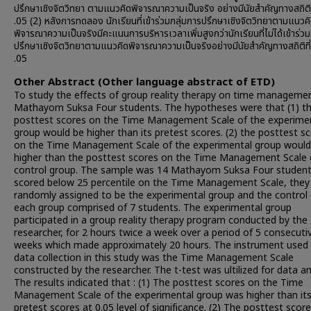
ปรึกษาเชิงจิตวิทยา ตามแนวคิดพิจารณาความเป็นจริง อย่างมีนัยสำคัญทางสถิติท
.05 (2) หลังการทดลอง นักเรียนที่เข้าร่วมกลุ่มการปรึกษาเชิงจิตวิทยาตามแนวค
พิจารณาความเป็นจริงมีคะแนนการบริหารเวลาเพิ่มสูงกว่านักเรียนที่ไม่ได้เข้าร่วม
ปรึกษาเชิงจิตวิทยาตามแนวคิดพิจารณาความเป็นจริงอย่างมีนัยสำคัญทางสถิติที่
.05
Other Abstract (Other language abstract of ETD)
To study the effects of group reality therapy on time manageme
Mathayom Suksa Four students. The hypotheses were that (1) t
posttest scores on the Time Management Scale of the experime
group would be higher than its pretest scores. (2) the posttest s
on the Time Management Scale of the experimental group would
higher than the posttest scores on the Time Management Scale 
control group. The sample was 14 Mathayom Suksa Four studen
scored below 25 percentile on the Time Management Scale, they
randomly assigned to be the experimental group and the control
each group comprised of 7 students. The experimental group
participated in a group reality therapy program conducted by the
researcher, for 2 hours twice a week over a period of 5 consecuti
weeks which made approximately 20 hours. The instrument used 
data collection in this study was the Time Management Scale
constructed by the researcher. The t-test was ultilized for data an
The results indicated that : (1) The posttest scores on the Time
Management Scale of the experimental group was higher than it
pretest scores at 0.05 level of significance. (2) The posttest scor