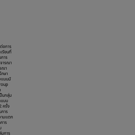
งต่อการ
รียนที่
นนการ
พิจารณา
จารณา
รึกษา
องแบบมี
Group
ก
็นกลุ่ม
ยาแบบ
 ครั้ง
ลในการ
บความแตก
ลการ
ม
ุ่มการ