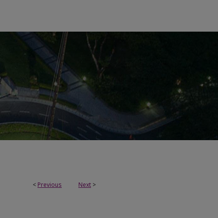
<
Previous
Next
>