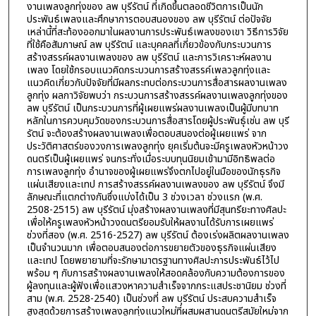
งานเพลงลูกทุ่งของ ลพ บุรีรัตน์ ที่เกิดขึ้นตลอดชีวิตการเป็นนัก
ประพันธ์เพลงและศึกษาการตอบสนองของ ลพ บุรีรัตน์ ต่อปัจจัย
เหล่านี้ที่สะท้องออกมาในผลงานการประพันธ์เพลงของเขา วิธีการวิจัย
ที่ใช้คือสัมภาษณ์ ลพ บุรีรัตน์ และบุคคลที่เกี่ยวข้องกับกระบวนการ
สร้างสรรค์ผลงานเพลงของ ลพ บุรีรัตน์ และการวิเคราะห์ผลงาน
เพลง โดยใช้กรอบแนวคิดกระบวนการสร้างสรรค์เพลวลูกทุ่งและ
แนวคิดเกี่ยวกับปัจจัยที่มีผลกระทบต่อกระบวนการสื่อสารผลงานเพลง
ลูกทุ่ง ผลกาวิจัยพบว่า กระบวนการสร้างสรรค์ผลงานเพลงลูกทุ่งของ
ลพ บุรีรัตน์ เป็นกระบวนการที่ผู้เผยแพร่ผลงานเพลงเป็นผู้มีบทบาท
หลักในการควบคุมวัดของกระบวนการสื่อสารโดยผู้ประพันธุ์เช่น ลพ บุรี
รัตน์ จะต้องสร้างผลงานเพลงเพื่อตอบสนองต่อผู้เผยแพร่ จาก
ประวัติศาสตร์ของวงการเพลงลูกทุ่ง ยุคเริ่มต้นจะมีครูเพลงหัวหน้าวง
ดนตรีเป็นผู้เผยแพร่ จนกระทั่งเมื่อระบบทุนนิยมเข้ามามีอิทธิพลต่อ
การเพลงลูกทุ่ง อำนาจของผู้เผยแพร่จึงตกไปอยู่ในมือของนักธุรกิจ
แผ่นเสียงและเทป การสร้างสรรค์ผลงานเพลงของ ลพ บุรีรัตน์ จึงมี
ลักษณะที่แตกต่างกันซึ่งแบ่งได้เป็น 3 ช่วงเวลา ช่วงแรก (พ.ศ.
2508-2515) ลพ บุรีรัตน์ มุ่งสร้างผลงานเพลงที่มีสุนทรียะทางศิลปะ
เพื่อให้ครูเพลงหัวหน้าวงดนตรียอมรับให้ผลงานได้รับการเผยแพร่
ช่วงที่สอง (พ.ศ. 2516-2527) ลพ บุรีรัตน์ ต้องเร่งผลิตผลงานเพลง
เป็นจำนวนมาก เพื่อตอบสนองต่อการขยายตัวของธุรกิจแผ่นเสียง
และเทป โดยพยายามที่จะรักษามาตรฐานทางศิลปะการประพันธ์ไว้ไป
พร้อม ๆ กับการสร้างผลงานเพลงให้สอดคล้องกับความต้องการของ
ผู้ลงทุนและผู้ฟังเพื่อแสวงหาความสำเร็จจากกระแสประชานิยม ช่วงที่
สาม (พ.ศ. 2528-2540) เป็นช่วงที่ ลพ บุรีรัตน์ ประสบความสำเร็จ
สูงสุดด้วยการสร้างเพลงลูกทุ่งแนวใหม่ที่ผสมผสานดนตรีสมัยใหม่จาก