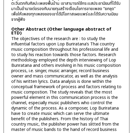
ตะวันตกกับศิลปะเพลงพื้นบ้าน เขาสามารถใช้กระแสประชานิยมที่ได้รับ
มาเป็นอำนาจต่อรองกับนายทุนสร้างเงื่อนไขการขายเพลง “ยกชุด"
เพื่อให้เพลงทุกเพลงของเขาได้มีโอกาสเผยแพร่และได้รับความนิยม
จากผู้ฟัง
Other Abstract (Other language abstract of
ETD)
The objectives of the research are : to study the
influential factors upon Lop Buriratana’s Thai country
music composition throughout his professional life and
to study his reaction towards those factors. Research
methodology employed the depth interviewing of Lop
Bunratana and others involving in his music composition
process, i.e. singer, music arranger, record business
owner and mass communicator, as well as the analysis
of his written lyrics. Data analysis is done within the
conceptual framework of process and factors relating to
music compostion. The study reveals that the most
powerful element in this communication process is the
channel, especially music publishers who control the
dynamic of the process. As a composer, Lop Buriratana
have to create music which can serve the ultimate
benefit of the publishers. From the history of Thai
country music, the publisher power has slitted from the
master of music bands to the hand of record business