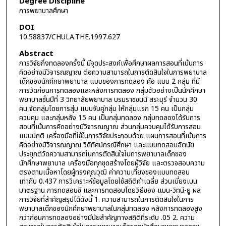
Degree Discipline
การพยาบาลศึกษา
DOI
10.58837/CHULA.THE.1997.627
Abstract
การวิจัยกึ่งทดลองครั้งนี้ มีจุดประสงค์เพื่อศึกษาผลการสอนที่เน้นการ
คิดอย่างมีวิจารณญาณ ต่อความสามารถในการตัดสินใจในการพยาบาล
เด็กของนักศึกษาพยาบาล แบบของการทดลอง คือ แบบ 2 กลุ่ม ที่มี
การวัดก่อนการทดลองและหลังการทดลอง กลุ่มตัวอย่างเป็นนักศึกษา
พยาบาลชั้นปีที่ 3 วิทยาลัยพยาบาล บรมราชชนนี สระบุรี จำนวน 30
คน จัดกลุ่มโดยการสุ่ม แบบจับคู่กลุ่ม ให้กลุ่มแรก 15 คน เป็นกลุ่ม
ควบคุม และกลุ่มหลัง 15 คน เป็นกลุ่มทดลอง กลุ่มทดลองได้รับการ
สอนที่เน้นการคิดอย่างมีวิจารณญาณ ส่วนกลุ่มควบคุมได้รับการสอน
แบบปกติ เครื่องมือที่ใช้ในการวิจัยประกอบด้วย แผนการสอนที่เน้นการ
คิดอย่างมีวิจารณญาณ วีดิทัศน์กรณีศึกษา และแบบทดสอบอัตนัย
ประยุกต์วัดความสามารถในการตัดสินใจในการพยาบาลเด็กของ
นักศึกษาพยาบาล เครื่องมือทุกชุดสร้างโดยผู้วิจัย และตรวจสอบความ
ตรงตามเนื้อหาโดยผู้ทรงคุณวุฒิ ค่าความเที่ยงของแบบทดสอบ
เท่ากับ 0.437 การวิเคราะห์ข้อมูลโดยใช้สถิติค่าเฉลี่ย ส่วนเบี่ยงเบน
มาตรฐาน การทดสอบซี และการทดสอบโดยวิธีของ แมน-วิทนี-ยู ผล
การวิจัยที่สำคัญสรุปได้ดังนี้ 1. ความสามารถในการตัดสินใจในการ
พยาบาลเด็กของนักศึกษาพยาบาลในกลุ่มทดลอง หลังการทดลองสูง
กว่าก่อนการทดลองอย่างมีนัยสำคัญทางสถิติที่ระดับ .05 2. ความ