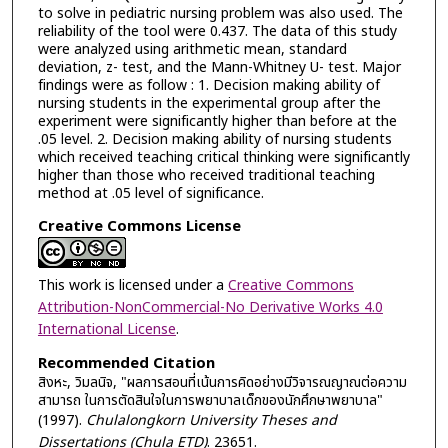
to solve in pediatric nursing problem was also used. The
reliability of the tool were 0.437. The data of this study
were analyzed using arithmetic mean, standard
deviation, z- test, and the Mann-Whitney U- test. Major
findings were as follow : 1. Decision making ability of
nursing students in the experimental group after the
experiment were significantly higher than before at the
.05 level. 2. Decision making ability of nursing students
which received teaching critical thinking were significantly
higher than those who received traditional teaching
method at .05 level of significance.
Creative Commons License
This work is licensed under a
Creative Commons
Attribution-NonCommercial-No Derivative Works 4.0
International License
.
Recommended Citation
สิงหะ, วิมลนิจ, "ผลการสอนที่เน้นการคิดอย่างมีวิจารณญาณต่อความ
สามารถ ในการตัดสินใจในการพยาบาลเด็กของนักศึกษาพยาบาล"
(1997).
Chulalongkorn University Theses and
Dissertations (Chula ETD)
. 23651.