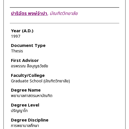
Author
ปาริฉัตร พงษ์จำปา
,
บัณฑิตวิทยาลัย
Year (A.D.)
1997
Document Type
Thesis
First Advisor
อรพรรณ ลือบุญธวัชชัย
Faculty/College
Graduate School (บัณฑิตวิทยาลัย)
Degree Name
พยาบาลศาสตรมหาบัณฑิต
Degree Level
ปริญญาโท
Degree Discipline
การพยาบาลศึกษา