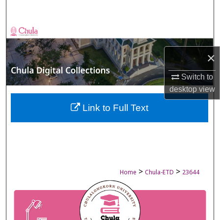
Search
Browse Collections
×
My Account
Switch to
About
desktop
view
Digital Commons Network™
Link to Full Text
>
>
Home
Chula-ETD
23644