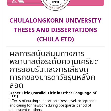
CHULALONGKORN UNIVERSITY
THESES AND DISSERTATIONS
(CHULA ETD)
ผลการสนับสนุนทางการ
พยาบาลต่อระดับความเครียด
การยอมรับและการเลี้ยงดู
ทารกของมารดาวัยรุ่นหลังค
ลอด
Other Title (Parallel Title in Other Language of
ETD)
Effects of nursing support on stress level, acceptance
and caring for newborn during postpartal period of
adolescent mothers