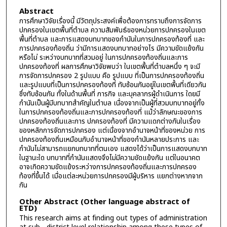
Abstract
การศึกษาวิจัยเรื่องนี้ มีวัตถุประสงค์เพื่อต้องการทราบถึงการจัดการ
ปกครองในเขตพื้นที่ตำบล ความสัมพันธ์ของหน่วยการปกครองในเขต
พื้นที่ตำบล และการแสดงบทบาทของกำนันในการปกครองท้องที่ และ
การปกครองท้องถิ่น ว่ามีการแสดงบทบาทอย่างไร มีความขัดแย้งกัน
หรือไม่ ระหว่างบทบาทที่สวมอยู่ ในการปกครองท้องถิ่นและการ
ปกครองท้องที่ ผลการศึกษาวิจัยพบว่า ในเขตพื้นที่ตำบลหนึ่ง ๆ จะมี
การจัดการปกครอง 2 รูปแบบ คือ รูปแบบ ที่เป็นการปกครองท้องถิ่น
และรูปแบบที่เป็นการปกครองท้องที่ ทับซ้อนกันอยู่ในเขตพื้นที่เดียวกัน
ซึ่งทับซ้อนกัน ทั้งในด้านพื้นที่ ภารกิจ และบุคลากรผู้ดำเนินการ ใดยมี
กำนันเป็นผู้มีบทบาทสำคัญในตำบล เนื่องจากเป็นผู้ที่สวมบทบาทอยู่ทั้ง
ในการปกครองท้องถิ่นและการปกครองท้องที่ แม้ว่าลักษณะของการ
ปกครองท้องถิ่นและการ ปกครองท้องที่ มีความแดกต่างกันในเรื่อง
ของหลักการจัดการปกครอง แต่เนื่องจากอำนาจหน้าที่ของหน่วย การ
ปกครองท้องถิ่นเหมือนกับอำนาจหน้าที่ของกำนันหลายประการ และ
กำนันไม่สามารถแยกบทบาทที่ตนเอง แสดงได้ว่าเป็นการแสดงบทบาท
ในฐานะใด บทบาทที่กำนันแสดงจึงไม่มีความขัดแย้งกัน แต่ในอนาคต
อาจเกิดความขัดแย้งระหว่างการปกครองท้องถิ่นและการปกครอง
ท้องที่ขึ้นได้ เมื่อแต่ละหน่วยการปกครองมีผู้บริหาร แยกต่างหากจาก
กัน
Other Abstract (Other language abstract of
ETD)
This research aims at finding out types of administration