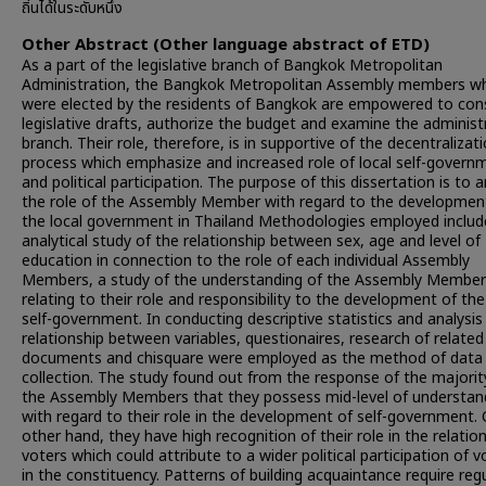
ถิ่นได้ในระดับหนึ่ง
Other Abstract (Other language abstract of ETD)
As a part of the legislative branch of Bangkok Metropolitan
Administration, the Bangkok Metropolitan Assembly members w
were elected by the residents of Bangkok are empowered to con
legislative drafts, authorize the budget and examine the administ
branch. Their role, therefore, is in supportive of the decentralizat
process which emphasize and increased role of local self-govern
and political participation. The purpose of this dissertation is to 
the role of the Assembly Member with regard to the developmen
the local government in Thailand Methodologies employed includ
analytical study of the relationship between sex, age and level of
education in connection to the role of each individual Assembly
Members, a study of the understanding of the Assembly Member
relating to their role and responsibility to the development of the
self-government. In conducting descriptive statistics and analysis
relationship between variables, questionaires, research of related
documents and chisquare were employed as the method of data
collection. The study found out from the response of the majorit
the Assembly Members that they possess mid-level of understan
with regard to their role in the development of self-government.
other hand, they have high recognition of their role in the relatio
voters which could attribute to a wider political participation of v
in the constituency. Patterns of building acquaintance require reg