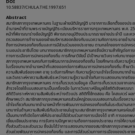
DOI
10.58837/CHULA.THE.1997.651
Abstract
สมาชิกสภากรุงเทพมหานคร ในฐานะฝ่ายนิติบัญญัติ มาจากการเลือกตั้งของประช
อำนาจหน้าที่ตามพระราชบัญญัติระเบียบบริหารราชการกรุงเทพมหานคร พ.ศ. 2
หน้าที่พิจารณาร่างข้อบัญญัติ พิจารณาอนุมัติงบประมาณรายจ่ายประจำปี และคว
ตรวจสอบการทำงานของฝ่ายบริหารสอดคล้องกับแนวความคิดการกระจายอำนาจ ท
ถึงการปกครองท้องถิ่นและการมีส่วนร่วมของประชาชน ตามกลไกของการปกคร
ระบอบประชาธิปไตย บทบาทของสมาชิกกรุงเทพมหานครจึงมีความสำคัญต่อกา
ทางการเมืองการปกครองท้องถิ่น การศึกษาวิจัยนี้ มีเป้าหมายวิเคราะห์บทบาทข
สภากรุงเทพมหานครกับการพัฒนาการปกครองท้องถิ่น โดยศึกษาระดับความรู้ควา
ในเรื่องบทบาทอำนาจหน้าที่แสดงออกต่อการพัฒนาการปกครองท้องถิ่น ศึาษาวิเ
ความสัมพันธ์ของเพศ อายุ ระดับการศึกษา กับความรู้ความเข้าใจเรื่องบทบาทอำนา
และวิเคราะห์หาความสัมพันธ์ระหว่างความรู้ความเข้าใจกับการแสดงบทบาทจริง
สมาชิกสภากรุงเทพมหานคร การเก็บรวบรวมข้อมูล เป็นการเก็บรวบรวมจากเอก
สำรวจโดยใช้แบบสอบถามเป็นเครื่องมือ ในการวิเคราะห์ข้อมูลใช้สถิติเชิงพรรณา
สถิติวิเคราะห์หาความสัมพันธ์ระหว่างตัวแปร สถิติที่ใช้ทดสอบ คือ ไคสแควร์ ผล
ศึกษาพบว่า สมาชิกสภากรุงเทพมหานครส่วนใหญ่ตอบแบบสอบถามในเรื่องความร
เข้าใจเกี่ยวกับบทบาทอำนาจหน้าที่การพัฒนาการปกครองท้องถิ่นในระดับปานกลาง
บทบาทในด้านความสัมพันธ์กับประชาชนในฐานะสมาชิกสภากรุงเทพมหานครค่อนข้
เป็นบทบาทที่เปิดโอกาสให้ประชาชนได้มีส่วนร่วมทางการเมืองได้ อาทิ การออกพ
เยี่ยมเยียนประชาชน การรับทราบปัญหาความต้องการของประชาชน การให้ความช่
ทั้งส่วนตัวและส่วนรวม ซึ่งนับได้ว่าการแสดงบทบาทของสมาชิกสภากรุงเทพมหา
ส่วนช่วยพัฒนาการปกครองท้องถิ่น และการมีส่วนร่วมทางการเมืองของประชาช