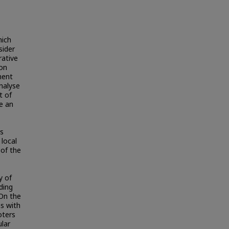
hich
sider
rative
ion
ment
analyse
t of
e an
s
 local
 of the
y of
ding
 On the
ns with
oters
ular