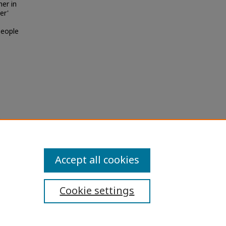
her in
er'
people
ปกครอง
ns
Accept all cookies
Cookie settings
ibility Statement