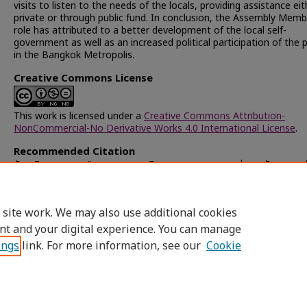
visits to listen to the needs of the locals, providing assistance eit
private or through public fund. In conclusion, the Assembly Memb
role has attributed to a better development of the local self-
government as well as an increased political participation of the 
in the Bangkok Metropolis.
Creative Commons License
This work is licensed under a
Creative Commons Attribution-
NonCommercial-No Derivative Works 4.0 International License
.
Recommended Citation
รัตนาภิบาล, นฤมล, "บทบาทของสมาชิกสภากรุงเทพมหานครต่อการพัฒนาการ
ท้องถิ่น" (1997).
Chulalongkorn University Theses and Dissertatio
(Chula ETD)
. 23609.
https://digital.car.chula.ac.th/chulaetd/23609
 site work. We may also use additional cookies
nt and your digital experience. You can manage
ings
link. For more information, see our
Cookie
Home
|
About
|
FAQ
|
My Account
|
Access
Privacy
Copyright