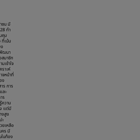
าชน มี
528 ทำ
บคุม
ี่เน้น
อง
รพัฒนา
องสมาชิก
มเข้าใจ
คราะห์
จหน้าที่
ของ
สาร การ
 และ
การ
ู้ความ
 แต่มี
างสูง
บปะ
วยเหลือ
นคร มี
นในท้อง