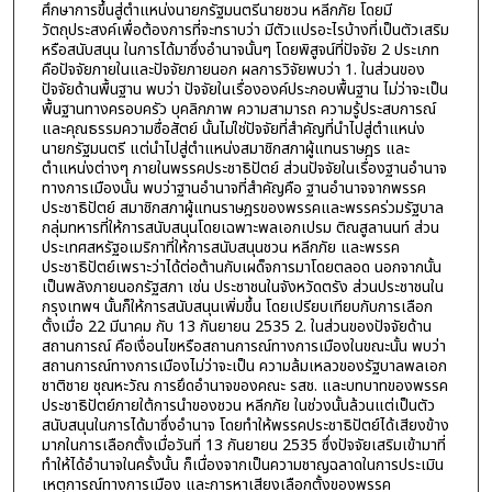
ศึกษาการขึ้นสู่ตำแหน่งนายกรัฐมนตรีนายชวน หลีกภัย โดยมี
วัตถุประสงค์เพื่อต้องการที่จะทราบว่า มีตัวแปรอะไรบ้างที่เป็นตัวเสริม
หรือสนับสนุน ในการได้มาซึ่งอำนาจนั้นๆ โดยพิสูจน์ที่ปัจจัย 2 ประเภท
คือปัจจัยภายในและปัจจัยภายนอก ผลการวิจัยพบว่า 1. ในส่วนของ
ปัจจัยด้านพื้นฐาน พบว่า ปัจจัยในเรื่ององค์ประกอบพื้นฐาน ไม่ว่าจะเป็น
พื้นฐานทางครอบครัว บุคลิกภาพ ความสามารถ ความรู้ประสบการณ์
และคุณธรรมความซื่อสัตย์ นั้นไม่ใช่ปัจจัยที่สำคัญที่นำไปสู่ตำแหน่ง
นายกรัฐมนตรี แต่นำไปสู่ตำแหน่งสมาชิกสภาผู้แทนราษฎร และ
ตำแหน่งต่างๆ ภายในพรรคประชาธิปัตย์ ส่วนปัจจัยในเรื่องฐานอำนาจ
ทางการเมืองนั้น พบว่าฐานอำนาจที่สำคัญคือ ฐานอำนาจจากพรรค
ประชาธิปัตย์ สมาชิกสภาผู้แทนราษฎรของพรรคและพรรคร่วมรัฐบาล
กลุ่มทหารที่ให้การสนับสนุนโดยเฉพาะพลเอกเปรม ติณสูลานนท์ ส่วน
ประเทศสหรัฐอเมริกาที่ให้การสนับสนุนชวน หลีกภัย และพรรค
ประชาธิปัตย์เพราะว่าได้ต่อต้านกับเผด็จการมาโดยตลอด นอกจากนั้น
เป็นพลังภายนอกรัฐสภา เช่น ประชาชนในจังหวัดตรัง ส่วนประชาชนใน
กรุงเทพฯ นั้นก็ให้การสนับสนุนเพิ่มขึ้น โดยเปรียบเทียบกับการเลือก
ตั้งเมื่อ 22 มีนาคม กับ 13 กันยายน 2535 2. ในส่วนของปัจจัยด้าน
สถานการณ์ คือเงื่อนไขหรือสถานการณ์ทางการเมืองในขณะนั้น พบว่า
สถานการณ์ทางการเมืองไม่ว่าจะเป็น ความล้มเหลวของรัฐบาลพลเอก
ชาติชาย ชุณหะวัณ การยึดอำนาจของคณะ รสช. และบทบาทของพรรค
ประชาธิปัตย์ภายใต้การนำของชวน หลีกภัย ในช่วงนั้นล้วนแต่เป็นตัว
สนับสนุนในการได้มาซึ่งอำนาจ โดยทำให้พรรคประชาธิปัตย์ได้เสียงข้าง
มากในการเลือกตั้งเมื่อวันที่ 13 กันยายน 2535 ซึ่งปัจจัยเสริมเข้ามาที่
ทำให้ได้อำนาจในครั้งนั้น ก็เนื่องจากเป็นความชาญฉลาดในการประเมิน
เหตุการณ์ทางการเมือง และการหาเสียงเลือกตั้งของพรรค