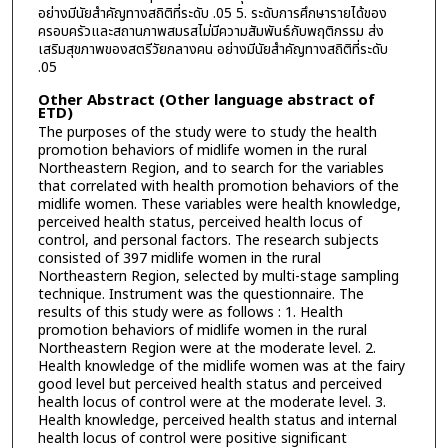
อย่างมีนัยสำคัญทางสถิติที่ระดับ .05 5. ระดับการศึกษารายได้ของ
ครอบครัวและสถานภาพสมรสไม่มีความสัมพันธ์กับพฤติกรรม ส่ง
เสริมสุขภาพของสตรีวัยกลางคน อย่างมีนัยสำคัญทางสถิติที่ระดับ
.05
Other Abstract (Other language abstract of
ETD)
The purposes of the study were to study the health
promotion behaviors of midlife women in the rural
Northeastern Region, and to search for the variables
that correlated with health promotion behaviors of the
midlife women. These variables were health knowledge,
perceived health status, perceived health locus of
control, and personal factors. The research subjects
consisted of 397 midlife women in the rural
Northeastern Region, selected by multi-stage sampling
technique. Instrument was the questionnaire. The
results of this study were as follows : 1. Health
promotion behaviors of midlife women in the rural
Northeastern Region were at the moderate level. 2.
Health knowledge of the midlife women was at the fairy
good level but perceived health status and perceived
health locus of control were at the moderate level. 3.
Health knowledge, perceived health status and internal
health locus of control were positive significant