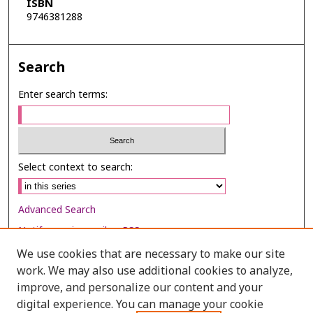
ISBN
9746381288
Search
Enter search terms:
Select context to search:
Advanced Search
Notify me via email or
RSS
We use cookies that are necessary to make our site
Browse
work. We may also use additional cookies to analyze,
Collections
improve, and personalize our content and your
digital experience. You can manage your cookie
Disciplines