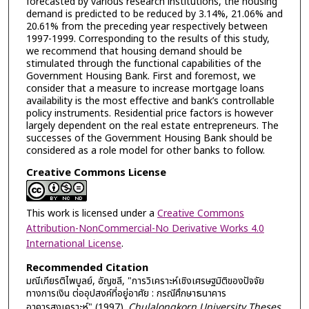
forecasted by various research institutions, the housing
demand is predicted to be reduced by 3.14%, 21.06% and
20.61% from the preceding year respectively between
1997-1999. Corresponding to the results of this study,
we recommend that housing demand should be
stimulated through the functional capabilities of the
Government Housing Bank. First and foremost, we
consider that a measure to increase mortgage loans
availability is the most effective and bank’s controllable
policy instruments. Residential price factors is however
largely dependent on the real estate entrepreneurs. The
successes of the Government Housing Bank should be
considered as a role model for other banks to follow.
Creative Commons License
This work is licensed under a
Creative Commons
Attribution-NonCommercial-No Derivative Works 4.0
International License
.
Recommended Citation
มณีเกียรติไพบูลย์, อัญชลี, "การวิเคราะห์เชิงเศรษฐมิติของปัจจัย
ทางการเงิน ต่ออุปสงค์ที่อยู่อาศัย : กรณีศึกษาธนาคาร
อาคารสงเคราะห์" (1997).
Chulalongkorn University Theses