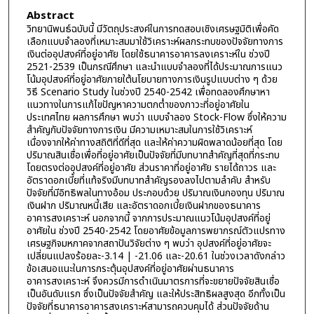
Abstract
วิทยานิพนธ์ฉบับนี้ มีวัตถุประสงค์ในการทดสอบเชิงเศรษฐมิติเพื่อคัด
เลือกแบบจำลองที่เหมาะสมมาใช้วิเคราะห์ผลกระทบของปัจจัยทางการ
เงินต่ออุปสงค์ที่อยู่อาศัย โดยใช้ธนาคารอาคารลงเคราะห์ใน ช่วงปี
2521-2539 เป็นกรณีศึกษา และนำแบบจำลองที่ได้ประมาณการแนว
โน้มอุปสงค์ที่อยู่อาศัยภายใต้นโยบายทางการเงินรูปแบบต่าง ๆ ด้วย
วิธี Scenario Study ในช่วงปี 2540-2542 เพื่อทดลองศึกษาหา
แนวทางในการแก้ไขปัญหาความตกตํ่าของภาวะที่อยู่อาศัยใน
ประเทศไทย ผลการศึกษา พบว่า แบบจำลอง Stock-Flow ซึ่งให้ความ
สำคัญกับปัจจัยทางการเงิน มีความเหมาะสมในการใช้วิเคราะห์
เนื่องจากให้ค่าทางสถิติที่ดีที่สุด และให้ค่าความผิดพลาดน้อยที่สุด โดย
ปริมาณสินเชื่อเพื่อที่อยู่อาศัยเป็นปัจจัยที่มีบทบาทสำคัญที่สุดที่กระทบ
โดยตรงต่ออุปสงค์ที่อยู่อาศัย ส่วนราคาที่อยู่อาศัย รายได้ถาวร และ
อัตราดอกเบี้ยที่แท้จริงมีบทบาทสำคัญรองลงไปตามลำคับ สำหรับ
ปัจจัยที่มีอิทธิพลในทางอ้อม ประกอบด้วย ปริมาณเงินกองทุน ปริมาณ
เงินฝาก ปริมาณหนี้เสีย และอัตราดอกเบี้ยเงินฝากของธนาคาร
อาคารสงเคราะห์ นอกจากนี้ จากการประมาณแนวโน้มอุปสงค์ที่อยู่
อาศัยใน ช่วงปี 2540-2542 โดยอาศัยข้อมูลการพยากรณ์ตัวแปรทาง
เศรษฐกิจมหภาคจากสถาปันวิจัยต่าง ๆ พบว่า อุปสงค์ที่อยู่อาศัยจะ
เปลี่ยนแปลงร้อยละ-3.14 | -21.06 และ-20.61 ในช่วงเวลาดังกล่าว
ข้อเสนอแนะในการกระตุ้นอุปสงค์ที่อยู่อาศัยผ่านธนาคาร
อาคารสงเคราะห์ จึงควรมีการดำเนินมาตรการที่จะขยายปัจจัยสินเชื่อ
เป็นอันดับแรก ซึ่งเป็นปัจจัยสำคัญ และให้ประสิทธิผลสูงสุด อีกทั้งเป็น
ปัจจัยที่ธนาคารอาคารสงเคราะห์สามารถควบคุมได้ ส่วนปัจจัยด้าน