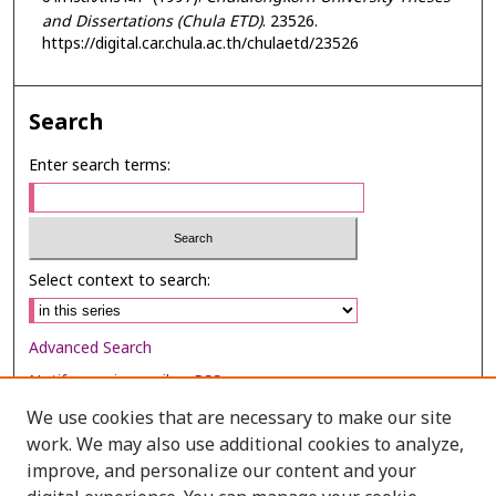
and Dissertations (Chula ETD)
. 23526.
https://digital.car.chula.ac.th/chulaetd/23526
Search
Enter search terms:
Select context to search:
Advanced Search
Notify me via email or
RSS
We use cookies that are necessary to make our site
Browse
work. We may also use additional cookies to analyze,
Collections
improve, and personalize our content and your