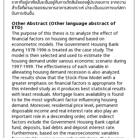
ราคาที่อยู่อาศัยนั้นจะขึ้นอยู่กับการตัดสินใจของผู้ประกอบการ จากความ
สำเร็จที่ผ่านมาของธนาคารอาคารสงเคราะห์ น่าจะเป็นแนวทางแก่สถา
ปันการเงินอื่น
Other Abstract (Other language abstract of
ETD)
The purpose of this thesis is to analyze the effect of
financial factors on housing demand based on
econometric models. The Government Housing Bank
during 1978-1996 is treated as the case study. The
model is then selected and used to estimate the
housing demand under various economic scenario during
1997-1999. The effectiveness of each variable in
alleviating housing demand recession is also analyzed.
The results show that the Stock-Flow Model with a
greater emphasis on financial factors is appropriate for
this intended study as it produces best statistical results
with least residuals. Mortgage loans availability is found
to be the most significant factor influencing housing
demand. Moreover, residential price level, permanent
disposable income and real interest rate also play an
important role in a descending order, other indirect
factors include the Government Housing Bank capital
fund, deposits, bad debts and deposit interest rate.
Furthermore, based on the macroeconomic variables