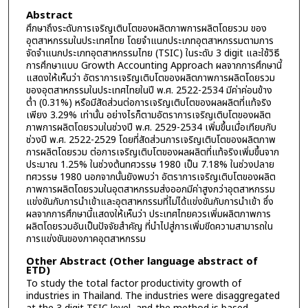
Abstract
ศึกษาถึงระดับการเจริญเติบโตของผลิตภาพการผลิตโดยรวม ของ
อุตสาหกรรมในประเทศไทย โดยจำแนกประเภทอุตสาหกรรมตามการ
จัดจำแนกประเภทอุตสาหกรรมไทย (TSIC) ในระดับ 3 digit และใช้วิธี
การศึกษาแบบ Growth Accounting Approach ผลจากการศึกษานี้
แสดงให้เห็นว่า อัตราการเจริญเติบโตของผลิตภาพการผลิตโดยรวม
ของอุตสาหกรรมในประเทศไทยในปี พ.ศ. 2522-2534 มีค่าค่อนข้าง
ต่ำ (0.31%) หรือมีสัดส่วนต่อการเจริญเติบโตของผลผลิตที่แท้จริง
เพียง 3.29% เท่านั้น อย่างไรก็ตามอัตราการเจริญเติบโตของผลิต
ภาพการผลิตโดยรวมในช่วงปี พ.ศ. 2529-2534 เพิ่มขึ้นเมื่อเทียบกับ
ช่วงปี พ.ศ. 2522-2529 โดยที่สัดส่วนการเจริญเติบโตของผลิตภาพ
การผลิตโดยรวม ต่อการเจริญเติบโตของผลผลิตที่แท้จริงเพิ่มขึ้นจาก
ประมาณ 1.25% ในช่วงต้นทศวรรษ 1980 เป็น 7.18% ในช่วงปลาย
ทศวรรษ 1980 นอกจากนั้นยังพบว่า อัตราการเจริญเติบโตของผลิต
ภาพการผลิตโดยรวมในอุตสาหกรรมส่งออกมีค่าสูงกว่าอุตสาหกรรม
แข่งขันกับการนำเข้าและอุตสาหกรรมที่ไม่ได้แข่งขันกับการนำเข้า ซึ่ง
ผลจากการศึกษานี้แสดงให้เห็นว่า ประเทศไทยควรเพิ่มผลิตภาพการ
ผลิตโดยรวมอันเป็นปัจจัยสำคัญ ที่นำไปสู่การเพิ่มขีดความสามารถใน
การแข่งขันของภาคอุตสาหกรรม
Other Abstract (Other language abstract of
ETD)
To study the total factor productivity growth of
industries in Thailand. The industries were disaggregated