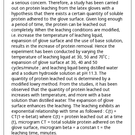
a serious concern. Therefore, a study has been carried
out on protein leaching from the latex gloves with a
hypothesis that there exists a certain quantity of soluble
protein adhered to the glove surface. Given long enough
a period of time, the protein can be leached out
completely. When the leaching conditions are modified,
i.e. increase the temperature of leaching liquid,
expansion of glove surface and the use of base solution,
results in the increase of protein removal. Hence the
experiment has been conducted by varying the
temperature of leaching liquid at 30, 50 and 70 ํC ;
expansion of glove surface at 30, 40 and 50
cycles/minute ; and leaching liquid being distilled water
and a sodium hydroxide solution at pH 11.3. The
quantity of protein leached out is determined by a
modified lowry method. From the studies, it has been
observed that the quantity of protein leached out
increases with temperature, and more with a base
solution than distilled water. The expansion of glove
surface enhances the leaching. The leaching exhibits an
exponential relationship with time as followed : C(t) =
CT(1-e-betat) where C(t) = protein leached out at a time
(t), microgram CT = total soluble protein adhered on the
glove surface, microgram beta = a constan t = the
leaching time, minutes.