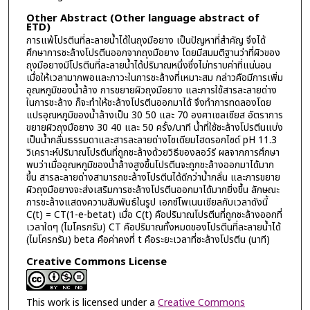
Other Abstract (Other language abstract of
ETD)
การแพ้โปรตีนที่ละลายน้ำได้ในถุงมือยาง เป็นปัญหาที่สำคัญ จึงได้
ศึกษาการชะล้างโปรตีนออกจากถุงมือยาง โดยมีสมมติฐานว่าที่ผิวของ
ถุงมือยางมีโปรตีนที่ละลายน้ำได้ปริมาณหนึ่งซึ่งไม่ทราบค่าที่แน่นอน
เมื่อให้เวลามากพอและภาวะในการชะล้างที่เหมาะสม กล่าวคือมีการเพิ่ม
อุณหภูมิของน้ำล้าง การขยายผิวถุงมือยาง และการใช้สารละลายด่าง
ในการชะล้าง ก็จะทำให้ชะล้างโปรตีนออกมาได้ จึงทำการทดลองโดย
แปรอุณหภูมิของน้ำล้างเป็น 30 50 และ 70 องศาเซลเซียส อัตราการ
ขยายผิวถุงมือยาง 30 40 และ 50 ครั้ง/นาที น้ำที่ใช้ชะล้างโปรตีนแบ่ง
เป็นน้ำกลั่นธรรมดาและสารละลายด่างโซเดียมไฮดรอกไซด์ pH 11.3
วิเคราะห์ปริมาณโปรตีนที่ถูกชะล้างด้วยวิธีของลอว์รี ผลจากการศึกษา
พบว่าเมื่ออุณหภูมิของน้ำล้างสูงขึ้นโปรตีนจะถูกชะล้างออกมาได้มาก
ขึ้น สารละลายด่างสามารถชะล้างโปรตีนได้ดีกว่าน้ำกลั่น และการขยาย
ผิวถุงมือยางจะส่งเสริมการชะล้างโปรตีนออกมาได้มากยิ่งขึ้น ลักษณะ
การชะล้างแสดงความสัมพันธ์ในรูป เอกซ์โพเนนเชียลกับเวลาดังนี้
C(t) = CT(1-e-betat) เมื่อ C(t) คือปริมาณโปรตีนที่ถูกชะล้างออกที่
เวลาใดๆ (ไมโครกรัม) CT คือปริมาณทั้งหมดของโปรตีนที่ละลายน้ำได้
(ไมโครกรัม) beta คือค่าคงที่ t คือระยะเวลาที่ชะล้างโปรตีน (นาที)
Creative Commons License
This work is licensed under a
Creative Commons