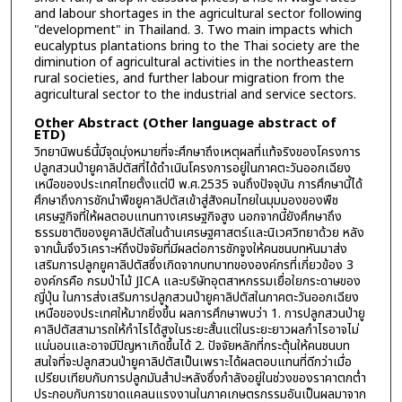
and labour shortages in the agricultural sector following
"development" in Thailand. 3. Two main impacts which
eucalyptus plantations bring to the Thai society are the
diminution of agricultural activities in the northeastern
rural societies, and further labour migration from the
agricultural sector to the industrial and service sectors.
Other Abstract (Other language abstract of
ETD)
วิทยานิพนธ์นี้มีจุดมุ่งหมายที่จะศึกษาถึงเหตุผลที่แท้จริงของโครงการ
ปลูกสวนป่ายูคาลิปตัสที่ได้ดำเนินโครงการอยู่ในภาคตะวันออกเฉียง
เหนือของประเทศไทยตั้งแต่ปี พ.ศ.2535 จนถึงปัจจุบัน การศึกษานี้ได้
ศึกษาถึงการชักนำพืชยูคาลิปตัสเข้าสู่สังคมไทยในมุมมองของพืช
เศรษฐกิจที่ให้ผลตอบแทนทางเศรษฐกิจสูง นอกจากนี้ยังศึกษาถึง
ธรรมชาติของยูคาลิปตัสในด้านเศรษฐศาสตร์และนิเวศวิทยาด้วย หลัง
จากนั้นจึงวิเคราะห์ถึงปัจจัยที่มีผลต่อการชักจูงให้คนชนบทหันมาส่ง
เสริมการปลูกยูคาลิปตัสซึ่งเกิดจากบทบาทขององค์กรที่เกี่ยวข้อง 3
องค์กรคือ กรมป่าไม้ JICA และบริษัทอุตสาหกรรมเยื่อใยกระดาษของ
ญี่ปุ่น ในการส่งเสริมการปลูกสวนป่ายูคาลิปตัสในภาคตะวันออกเฉียง
เหนือของประเทศให้มากยิ่งขึ้น ผลการศึกษาพบว่า 1. การปลูกสวนป่ายู
คาลิปตัสสามารถให้กำไรได้สูงในระยะสั้นแต่ในระยะยาวผลกำไรอาจไม่
แน่นอนและอาจมีปัญหาเกิดขึ้นได้ 2. ปัจจัยหลักที่กระตุ้นให้คนชนบท
สนใจที่จะปลูกสวนป่ายูคาลิปตัสเป็นเพราะได้ผลตอบแทนที่ดีกว่าเมื่อ
เปรียบเทียบกับการปลูกมันสำปะหลังซึ่งกำลังอยู่ในช่วงของราคาตกต่ำ
ประกอบกับการขาดแคลนแรงงานในภาคเกษตรกรรมอันเป็นผลมาจาก