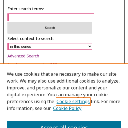
Enter search terms:
Select context to search:
Advanced Search
Notify me via email or
RSS
We use cookies that are necessary to make our site
Browse
work. We may also use additional cookies to analyze,
Collections
improve, and personalize our content and your
digital experience. You can manage your cookie
Disciplines
preferences using the
Cookie settings
link. For more
Authors
information, see our
Cookie Policy
Author Corner
Author FAQ