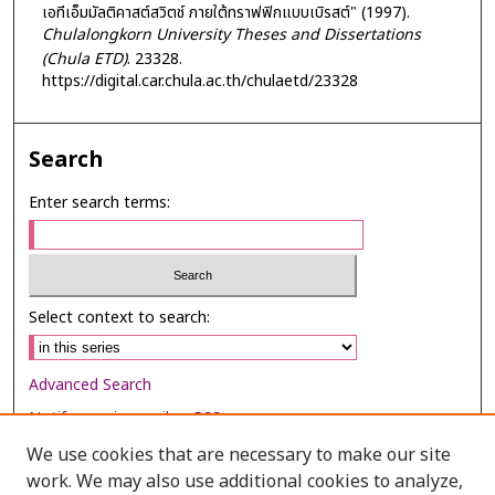
เอทีเอ็มมัลติคาสต์สวิตช์ ภายใต้ทราฟฟิกแบบเบิรสต์" (1997).
Chulalongkorn University Theses and Dissertations
(Chula ETD)
. 23328.
https://digital.car.chula.ac.th/chulaetd/23328
Search
Enter search terms:
Select context to search:
Advanced Search
Notify me via email or
RSS
We use cookies that are necessary to make our site
Browse
work. We may also use additional cookies to analyze,