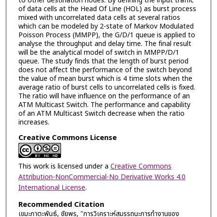
to other destination nodes. By defining the input traffic
of data cells at the Head Of Line (HOL) as burst process
mixed with uncorrelated data cells at several ratios
which can be modeled by 2-state of Markov Modulated
Poisson Process (MMPP), the G/D/1 queue is applied to
analyse the throughput and delay time. The final result
will be the analytical model of switch in MMPP/D/1
queue. The study finds that the length of burst period
does not affect the performance of the switch beyond
the value of mean burst which is 4 time slots when the
average ratio of burst cells to uncorrelated cells is fixed.
The ratio will have influence on the performance of an
ATM Multicast Switch. The performance and capability
of an ATM Multicast Switch decrease when the ratio
increases.
Creative Commons License
This work is licensed under a
Creative Commons
Attribution-NonCommercial-No Derivative Works 4.0
International License
.
Recommended Citation
เขมะภาตะพันธ์, ชัยพร, "การวิเคราะห์สมรรถนะการทำงานของ