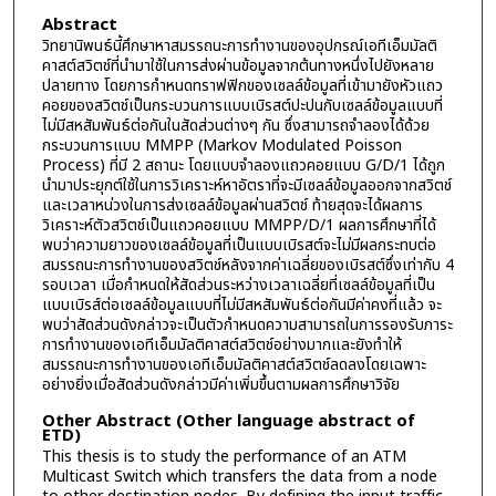
Abstract
วิทยานิพนธ์นี้ศึกษาหาสมรรถนะการทำงานของอุปกรณ์เอทีเอ็มมัลติ
คาสต์สวิตช์ที่นำมาใช้ในการส่งผ่านข้อมูลจากต้นทางหนึ่งไปยังหลาย
ปลายทาง โดยการกำหนดทราฟฟิกของเซลล์ข้อมูลที่เข้ามายังหัวแถว
คอยของสวิตช์เป็นกระบวนการแบบเบิรสต์ปะปนกับเซลล์ข้อมูลแบบที่
ไม่มีสหสัมพันธ์ต่อกันในสัดส่วนต่างๆ กัน ซึ่งสามารถจำลองได้ด้วย
กระบวนการแบบ MMPP (Markov Modulated Poisson
Process) ที่มี 2 สถานะ โดยแบบจำลองแถวคอยแบบ G/D/1 ได้ถูก
นำมาประยุกต์ใช้ในการวิเคราะห์หาอัตราที่จะมีเซลล์ข้อมูลออกจากสวิตช์
และเวลาหน่วงในการส่งเซลล์ข้อมูลผ่านสวิตช์ ท้ายสุดจะได้ผลการ
วิเคราะห์ตัวสวิตช์เป็นแถวคอยแบบ MMPP/D/1 ผลการศึกษาที่ได้
พบว่าความยาวของเซลล์ข้อมูลที่เป็นแบบเบิรสต์จะไม่มีผลกระทบต่อ
สมรรถนะการทำงานของสวิตช์หลังจากค่าเฉลี่ยของเบิรสต์ซึ่งเท่ากับ 4
รอบเวลา เมื่อกำหนดให้สัดส่วนระหว่างเวลาเฉลี่ยที่เซลล์ข้อมูลที่เป็น
แบบเบิรส์ต่อเซลล์ข้อมูลแบบที่ไม่มีสหสัมพันธ์ต่อกันมีค่าคงที่แล้ว จะ
พบว่าสัดส่วนดังกล่าวจะเป็นตัวกำหนดความสามารถในการรองรับภาระ
การทำงานของเอทีเอ็มมัลติคาสต์สวิตช์อย่างมากและยังทำให้
สมรรถนะการทำงานของเอทีเอ็มมัลติคาสต์สวิตช์ลดลงโดยเฉพาะ
อย่างยิ่งเมื่อสัดส่วนดังกล่าวมีค่าเพิ่มขึ้นตามผลการศึกษาวิจัย
Other Abstract (Other language abstract of
ETD)
This thesis is to study the performance of an ATM
Multicast Switch which transfers the data from a node