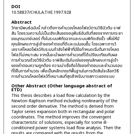
DOI
10.58837/CHULA.THE.1997.928
Abstract
วิทยานิพนธ์ฉบับนี้ กล่าวถึงการคำนวณโหลดโฟลว์ตามวิธีนิวตัน-ราฟ
สัน โดยรวมความไม่เป็นเชิงเส้นของอนุพันธ์อันดับที่สองจากการกระจา
ยอนุกรมเทย์เลอร์ ทั้งในระบบพิกัดฉากและระบบพิกัดเชิงขั้ว เพื่อให้มี
คุณลักษณะการลู่เข้าของคำตอบที่ดีและแน่นอนขึ้น โดยเฉพาะการวิ
เคราะห์โหลดโฟลว์กับระบบกำลังไฟฟ้าที่มีข้อกำหนดเริ่มต้นทางโหลด
โฟลว์ไม่เหมาะสม จากนั้นจะนำผลการคำนวณที่ได้เปรียบเทียบกับผล
การคำนวณด้วยวิธีนิวตัน-ราฟสันเดิมในแง่ของคุณลักษณะการลู่เข้า
ของคำตอบความถูกต้อง ความน่าเชื่อถือได้ของคำตอบและจำนวนรอบ
ที่ใช้ในการคำนวณ เพื่อเป็นหลักเกณฑ์พื้นฐานในการตัดสินใจเลือกวิธี
การคำนวณโหลดโฟลว์ที่เหมาะสมที่สุดสำหรับบางสภาวะของระบบ
Other Abstract (Other language abstract of
ETD)
This thesis describes a load flow calculation by the
Newton-Raphson method including nonlinearity of the
second order derivative. The method is derived from
Taylor series expansion both in rectangular and polar
coordinates. The method improves the convergent
characteristic of solutions, especially for some ill-
conditioned power systems load flow analysis. Then the
results are compared with the results from the