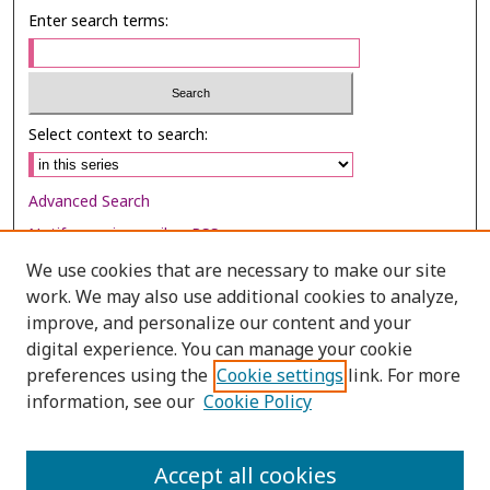
Enter search terms:
Select context to search:
Advanced Search
Notify me via email or
RSS
We use cookies that are necessary to make our site
Browse
work. We may also use additional cookies to analyze,
Collections
improve, and personalize our content and your
digital experience. You can manage your cookie
Disciplines
preferences using the
Cookie settings
link. For more
Authors
information, see our
Cookie Policy
Author Corner
Author FAQ
Accept all cookies