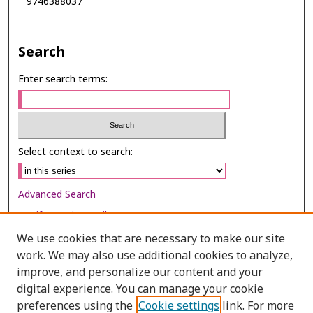
9746388037
Search
Enter search terms:
Select context to search:
Advanced Search
Notify me via email or
RSS
We use cookies that are necessary to make our site
Browse
work. We may also use additional cookies to analyze,
Collections
improve, and personalize our content and your
digital experience. You can manage your cookie
Disciplines
preferences using the
Cookie settings
link. For more
Authors