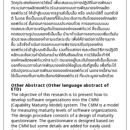
วัตถุประสงค์ของการวิจัยนี้ เพื่อเสนอแนวทางปฏิบัติในการพัฒนา
กระบวนการผลิตซอฟต์แวร์และออกแบบการพัฒนาองค์กรผลิต
ซอฟต์แวร์ ให้เข้าสู่ระบบมาตรฐานซีเอ็มเอ็ม หรือ เคปปะบิลิตี้ แมตชัวลิ
ติ โมเดล ซึ่งเป็นแบบจำลองที่ใช้แบ่งระดับการเติบโตขององค์กรผลิต
ซอฟต์แวร์ ขั้นตอนการออกแบบประกอบด้วย การออกแบบแบบ
ทดสอบระดับการเจริญเติบโตขององค์กรซอฟต์แวร์ ซึ่งเป็นแบบ
ทดสอบตามรูปแบบของซีเอ็มเอ็ม นำมาดำเนินการออกแบบเพิ่มเติมใน
ส่วนรายละเอียดของคำถามแต่ละระดับ เพื่อให้ง่ายต่อการใช้งานมาก
ขึ้น แล้วจึงดำเนินการออกแบบการพิจารณาปรับปรุงองค์กร
ซอฟต์แวร์เข้าสู่ระบบซีเอ็มเอ็ม รวมทั้งแสดงรายละเอียดวิธีการปฏิบัติ
หลักและข้อควรคำนึงในกรนำมาใช้กับสังคมไทย การวิจัยนี้จะทำให้
องค์กรผลิตซอฟต์แวร์ทราบว่า ตนเองอยู่ในระดับใดของซีเอ็มเอ็มและ
บอกถึงแนวทางในการพัฒนาองค์กรให้อยู่ในระดับที่สูงขึ้น เพื่อที่จะได้
ปรับปรุงกระบวนการพัฒนาขององค์กรซอฟต์แวร์ นอกจากนี้สามารถ
ใช้เป็นเกณฑ์ในการคัดเลือกบริษัทซอฟต์แวร์ ที่จะประมูลงานอีกด้วย
Other Abstract (Other language abstract of
ETD)
The objective of this research is to present how to
develop software organizations into the CMM
(Capability Maturity Model) system. The CMM is a model
for measuring maturity levels of software organizations.
The design procedure consists of a design of maturity
questionnaire. The questionnaire is designed based on
the CMM but some details are added for easily used.