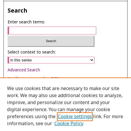
Search
Enter search terms:
Select context to search:
Advanced Search
Notify me via email or
RSS
We use cookies that are necessary to make our site
Browse
work. We may also use additional cookies to analyze,
improve, and personalize our content and your
Collections
digital experience. You can manage your cookie
Disciplines
preferences using the
Cookie settings
link. For more
Authors
information, see our
Cookie Policy