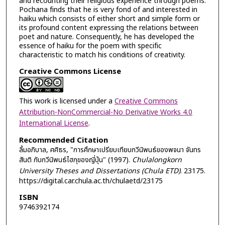
and recounting their religious experience through poems.
Pochana finds that he is very fond of and interested in
haiku which consists of either short and simple form or
its profound content expressing the relations between
poet and nature. Consequently, he has developed the
essence of haiku for the poem with specific
characteristic to match his conditions of creativity.
Creative Commons License
This work is licensed under a
Creative Commons
Attribution-NonCommercial-No Derivative Works 4.0
International License
.
Recommended Citation
ลิ้มอภิบาล, ศศิธร, "การศึกษาเปรียบเทียบกวีนิพนธ์ของพจนา จันทร
สันติ กับกวีนิพนธ์ไฮกุของญี่ปุ่น" (1997).
Chulalongkorn
University Theses and Dissertations (Chula ETD)
. 23175.
https://digital.car.chula.ac.th/chulaetd/23175
ISBN
9746392174