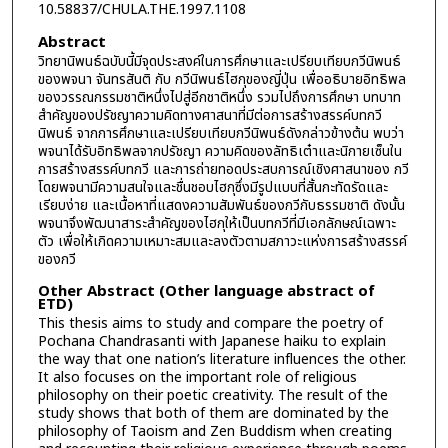
10.58837/CHULA.THE.1997.1108
Abstract
วิทยานิพนธ์ฉบับนี้มีจุดประสงค์ในการศึกษาและเปรียบเทียบกวีนิพนธ์
ของพจนา จันทรสันติ กับ กวีนิพนธ์ไฮกุของญี่ปุ่น เพื่ออธิบายอิทธิพล
ของวรรณกรรมชาติหนึ่งไปสู่อีกชาติหนึ่ง รวมไปถึงการศึกษา บทบาท
สำคัญของปรัชญาความคิดทางศาสนาที่มีต่อการสร้างสรรค์บทกวี
นิพนธ์ จากการศึกษาและเปรียบเทียบกวีนิพนธ์ดังกล่าวข้างต้น พบว่า
พจนาได้รับอิทธิพลจากปรัชญา ความคิดของลัทธิเต๋าและนิกายเซ็นใน
การสร้างสรรค์บทกวี และการถ่ายทอดประสบการณ์เชิงศาสนาของ กวี
โดยพจนามีความสนใจและชื่นชอบไฮกุซึ่งมีรูปแบบที่สั้นกะทัดรัดและ
เรียบง่าย และเนื้อหาที่แสดงความสัมพันธ์ของกวีกับธรรมชาติ ดังนั้น
พจนาจึงพัฒนาสาระสำคัญของไฮกุให้เป็นบทกวีที่มีเอกลักษณ์เฉพาะ
ตัว เพื่อให้เกิดความเหมาะสมและลงตัวตามสภาวะแห่งการสร้างสรรค์
ของกวี
Other Abstract (Other language abstract of
ETD)
This thesis aims to study and compare the poetry of
Pochana Chandrasanti with Japanese haiku to explain
the way that one nation’s literature influences the other.
It also focuses on the important role of religious
philosophy on their poetic creativity. The result of the
study shows that both of them are dominated by the
philosophy of Taoism and Zen Buddism when creating