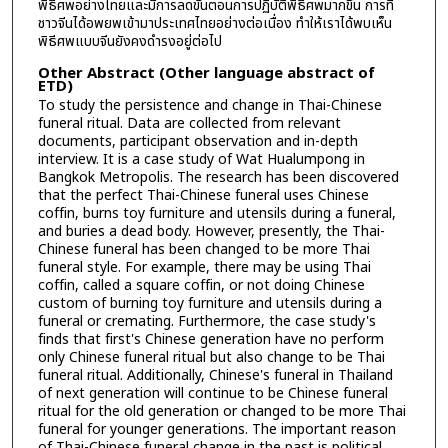
พิธีศพอย่างไทยและมีการลดขั้นตอนการปฏิบัติพิธีศพมากขึ้น การที่
ชาวจีนได้อพยพเข้ามาประเทศไทยอย่างต่อเนื่อง ทำให้เราได้พบเห็น
พิธีศพแบบจีนยังคงดำรงอยู่ต่อไป
Other Abstract (Other language abstract of
ETD)
To study the persistence and change in Thai-Chinese
funeral ritual. Data are collected from relevant
documents, participant observation and in-depth
interview. It is a case study of Wat Hualumpong in
Bangkok Metropolis. The research has been discovered
that the perfect Thai-Chinese funeral uses Chinese
coffin, burns toy furniture and utensils during a funeral,
and buries a dead body. However, presently, the Thai-
Chinese funeral has been changed to be more Thai
funeral style. For example, there may be using Thai
coffin, called a square coffin, or not doing Chinese
custom of burning toy furniture and utensils during a
funeral or cremating. Furthermore, the case study's
finds that first's Chinese generation have no perform
only Chinese funeral ritual but also change to be Thai
funeral ritual. Additionally, Chinese's funeral in Thailand
of next generation will continue to be Chinese funeral
ritual for the old generation or changed to be more Thai
funeral for younger generations. The important reason
of Thai-Chinese funeral change in the past is political.