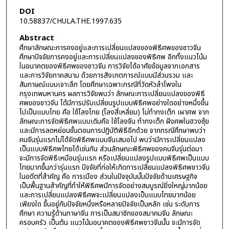
DOI
10.58837/CHULA.THE.1997.635
Abstract
ศึกษาลักษณะการคงอยู่และการเปลี่ยนแปลงของพิธีศพของชาวจีน
ศึกษาปัจจัยการคงอยู่และการเปลี่ยนแปลงของพิธีศพ อีกทั้งแนวโน้ม
ในอนาคตของพิธีศพของชาวจีน การวิจัยได้อาศัยข้อมูลจากเอกสาร
และการวิจัยภาคสนาม ด้วยการสังเกตการณ์แบบมีส่วนรวม และ
สัมภาษณ์แบบเจาะลึก โดยศึกษาเฉพาะกรณีที่วัดหัวลำโพงใน
กรุงเทพมหานคร ผลการวิจัยพบว่า ลักษณะการเปลี่ยนแปลงของพิธี
ศพของชาวจีน ได้มีการปรับเปลี่ยนรูปแบบพิธีศพอย่างใดอย่างหนึ่งขึ้น
ไปเป็นแบบไทย คือ ใช้โลงไทย (โลงสี่เหลี่ยม) ไม่ทำกงเต๊ก เผาศพ จาก
ลักษณะการจัดพิธีศพแบบเดิมคือ ใช้โลงจีน ทำกงเต๊ก ฝังศพในฮวงซุ้ย
และมีการลดหย่อนขั้นตอนการปฏิบัติพิธีอีกด้วย จากกรณีศึกษาพบว่า
คนจีนรุ่นแรกไม่ได้จัดพิธีศพแบบจีนเสมอไป พบว่ามีการเปลี่ยนแปลง
เป็นแบบพิธีศพไทยได้เช่นกัน ส่วนลักษณะพิธีศพของคนจีนรุ่นต่อมา
จะมีการจัดพิธีเหมือนรุ่นแรก หรือเปลี่ยนแปลงรูปแบบพิธีศพเป็นแบบ
ไทยมากขึ้นกว่ารุ่นแรก ปัจจัยที่ก่อให้เกิดการเปลี่ยนแปลงพิธีศพชาวจีน
ในอดีตที่สำคัญ คือ การเมือง ส่วนในปัจจุบันนั้นปัจจัยด้านเศรษฐกิจ
เป็นพื้นฐานสำคัญที่ทำให้พิธีศพมีการจัดอย่างสมบูรณ์ยิ่งใหญ่มากน้อย
และการเปลี่ยนแปลงพิธีศพจะเปลี่ยนแปลงเป็นแบบไทยมากน้อย
เพียงใด ขึ้นอยู่กับปัจจัยหนึ่งหรือหลายปัจจัยเป็นหลัก เช่น ระดับการ
ศึกษา ความรู้ด้านภาษาจีน การเป็นสมาชิกของสมาคมจีน ลักษณะ
ครอบครัว เป็นต้น แนวโน้มอนาคตของพิธีศพชาวจีนนั้น จะมีการจัด