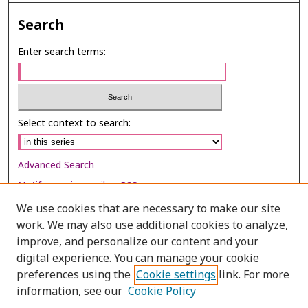
Search
Enter search terms:
Select context to search:
Advanced Search
Notify me via email or
RSS
We use cookies that are necessary to make our site
Browse
work. We may also use additional cookies to analyze,
Collections
improve, and personalize our content and your
digital experience. You can manage your cookie
Disciplines
preferences using the
Cookie settings
link. For more
Authors
information, see our
Cookie Policy