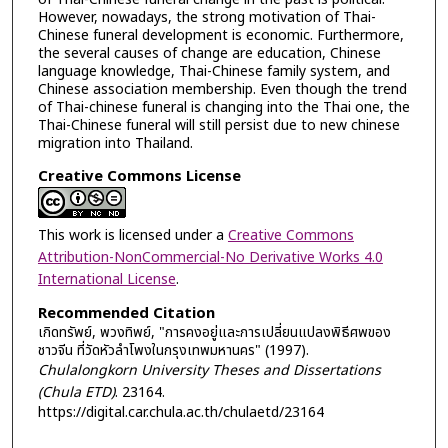
However, nowadays, the strong motivation of Thai-
Chinese funeral development is economic. Furthermore,
the several causes of change are education, Chinese
language knowledge, Thai-Chinese family system, and
Chinese association membership. Even though the trend
of Thai-chinese funeral is changing into the Thai one, the
Thai-Chinese funeral will still persist due to new chinese
migration into Thailand.
Creative Commons License
This work is licensed under a
Creative Commons
Attribution-NonCommercial-No Derivative Works 4.0
International License
.
Recommended Citation
เกิดทรัพย์, พวงทิพย์, "การคงอยู่และการเปลี่ยนแปลงพิธีศพของ
ชาวจีน ที่วัดหัวลำโพงในกรุงเทพมหานคร" (1997).
Chulalongkorn University Theses and Dissertations
(Chula ETD)
. 23164.
https://digital.car.chula.ac.th/chulaetd/23164