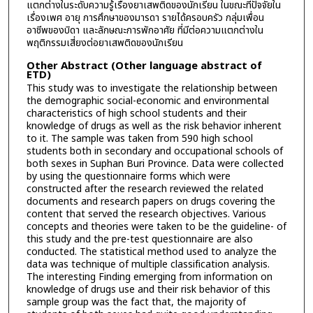
แตกต่างในระดับความรู้เรื่องยาเสพติดของนักเรียน ในขณะที่ปัจจัยใน
เรื่องเพศ อายุ การศึกษาของมารดา รายได้ครอบครัว กลุ่มเพื่อน
อาชีพของบิดา และลักษณะการพักอาศัย ที่มีต่อความแตกต่างใน
พฤติกรรมเสี่ยงต่อยาเสพติดของนักเรียน
Other Abstract (Other language abstract of
ETD)
This study was to investigate the relationship between
the demographic social-economic and environmental
characteristics of high school students and their
knowledge of drugs as well as the risk behavior inherent
to it. The sample was taken from 590 high school
students both in secondary and occupational schools of
both sexes in Suphan Buri Province. Data were collected
by using the questionnaire forms which were
constructed after the research reviewed the related
documents and research papers on drugs covering the
content that served the research objectives. Various
concepts and theories were taken to be the guideline- of
this study and the pre-test questionnaire are also
conducted. The statistical method used to analyze the
data was technique of multiple classification analysis.
The interesting Finding emerging from information on
knowledge of drugs use and their risk behavior of this
sample group was the fact that, the majority of