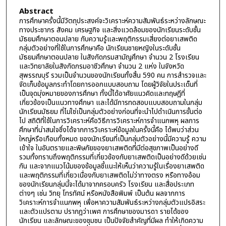
Abstract
การศึกษาครั้งนี้มีวัตถุประสงค์จะวิเคราะห์ความสัมพันธ์ระหว่างลักษณะ
ทางประชากร สังคม เศรษฐกิจ และสิ่งแวดล้อมของนักเรียนระดับชั้น
มัธยมศึกษาตอนปลาย กับความรู้และพฤติกรรมเสี่ยงต่อยาเสพติด
กลุ่มตัวอย่างที่ใช้ในการศึกษาคือ นักเรียนชายหญิงในระดับชั้น
มัธยมศึกษาตอนปลาย ในสังกัดกรมสามัญศึกษา จำนวน 2 โรงเรียน
และวิทยาลัยในสังกัดกรมอาชีวศึกษา จำนวน 2 แห่ง ในจังหวัด
สุพรรณบุรี รวมเป็นจำนวนของนักเรียนทั้งสิ้น 590 คน การสำรวจและ
จัดเก็บข้อมูลกระทำโดยการออกแบบสอบถาม โดยผู้วิจัยในประเด็นที่
เป็นจุดมุ่งหมายของการศึกษา ทั้งนี้ได้อาศัยแนวคิดและทฤษฎีที่
เกี่ยวข้องเป็นแนวทางศึกษา และได้มีการทดสอบแบบสอบถามในกลุ่ม
นักเรียนมัธยม ที่ไม่ใช่เป็นกลุ่มตัวอย่างก่อนที่จะนำไปดำเนินการขั้นต่อ
ไป สถิติที่ใช้ในการวิเคราะห์คือวิธีการวิเคราะห์การจำแนกพหุ ผลการ
ศึกษาที่น่าสนใจซึ่งได้จากการวิเคราะห์ข้อมูลในครั้งนี้คือ ได้พบว่าส่วน
ใหญ่หรือเกือบทั้งหมด ของนักเรียนที่เป็นกลุ่มตัวอย่างนี้มีความรู้ ความ
เข้าใจ ในอันตรายและพิษภัยของยาเสพติดที่มีต่อสุขภาพเป็นอย่างดี
รวมทั้งทราบถึงพฤติกรรมที่เกี่ยวข้องกับยาเสพติดเป็นอย่างดีด้วยเช่น
กัน และจากแนวโน้มของข้อมูลชี้แนะให้เห็นว่าความรู้ในเรื่องยาเสพติด
และพฤติกรรมที่เกี่ยวเนื่องกับยาเสพติดไม่ว่าทางตรง หรือทางอ้อม
ของนักเรียนกลุ่มนี้จะได้มาจากครอบครัว โรงเรียน และสื่อประเภท
ต่างๆ เช่น วิทยุ โทรทัศน์ หรือหนังสือพิมพ์ เป็นต้น ผลจากการ
วิเคราะห์การจำแนกพหุ เพื่อหาความสัมพันธ์ระหว่างกลุ่มตัวแปรอิสระ
และตัวแปรตาม ปรากฎว่าเพศ การศึกษาของมารดา รายได้ของ
นักเรียน และลักษณะของชุมชน เป็นปัจจัยสำคัญที่มีผล ทำให้เกิดความ