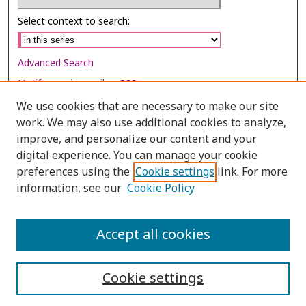
Select context to search:
Advanced Search
Notify me via email or
RSS
We use cookies that are necessary to make our site
Browse
work. We may also use additional cookies to analyze,
Collections
improve, and personalize our content and your
digital experience. You can manage your cookie
Disciplines
preferences using the
Cookie settings
link. For more
Authors
information, see our
Cookie Policy
Author Corner
Author FAQ
Accept all cookies
Cookie settings