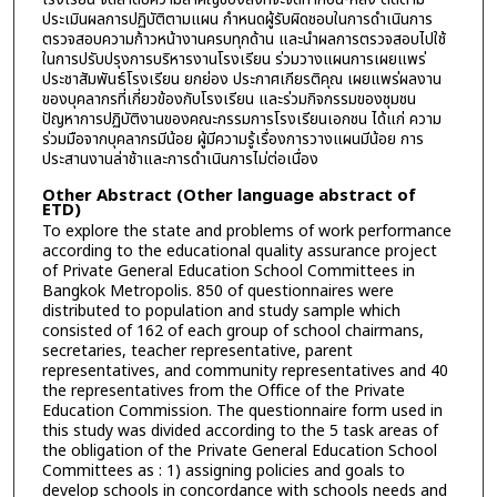
ประเมินผลการปฏิบัติตามแผน กำหนดผู้รับผิดชอบในการดำเนินการ
ตรวจสอบความก้าวหน้างานครบทุกด้าน และนำผลการตรวจสอบไปใช้
ในการปรับปรุงการบริหารงานโรงเรียน ร่วมวางแผนการเผยแพร่
ประชาสัมพันธ์โรงเรียน ยกย่อง ประกาศเกียรติคุณ เผยแพร่ผลงาน
ของบุคลากรที่เกี่ยวข้องกับโรงเรียน และร่วมกิจกรรมของชุมชน
ปัญหาการปฏิบัติงานของคณะกรรมการโรงเรียนเอกชน ได้แก่ ความ
ร่วมมือจากบุคลากรมีน้อย ผู้มีความรู้เรื่องการวางแผนมีน้อย การ
ประสานงานล่าช้าและการดำเนินการไม่ต่อเนื่อง
Other Abstract (Other language abstract of
ETD)
To explore the state and problems of work performance
according to the educational quality assurance project
of Private General Education School Committees in
Bangkok Metropolis. 850 of questionnaires were
distributed to population and study sample which
consisted of 162 of each group of school chairmans,
secretaries, teacher representative, parent
representatives, and community representatives and 40
the representatives from the Office of the Private
Education Commission. The questionnaire form used in
this study was divided according to the 5 task areas of
the obligation of the Private General Education School
Committees as : 1) assigning policies and goals to
develop schools in concordance with schools needs and