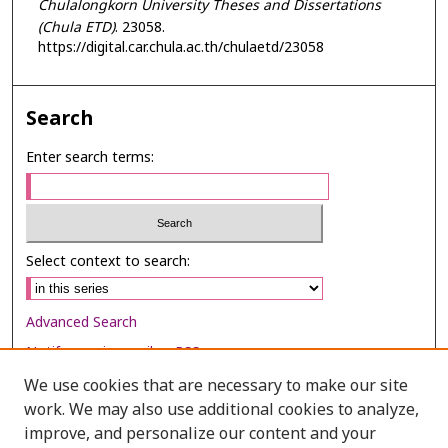
Chulalongkorn University Theses and Dissertations
(Chula ETD)
. 23058.
https://digital.car.chula.ac.th/chulaetd/23058
Search
Enter search terms:
Select context to search:
Advanced Search
Notify me via email or
RSS
We use cookies that are necessary to make our site
Browse
work. We may also use additional cookies to analyze,
Collections
improve, and personalize our content and your