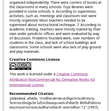
organized independently. There were corners of books at
the classrooms in every schools. Toys libraries were
provided in some schools. 6. According to supervision,
activities, such as, meetings and classroom-visit were
mostly organized. Most teachers needed to be
supervised about instructional technique. 7. According to
academic training, teachers were mostly trained by their
own under jurisdictic offices and were evaluated by way
of discussion. Problems founded were, over numbers of
students in the class, and lack of school buildings and
classrooms. Some schools were also lack of play-ground
and play materials.
Creative Commons License
This work is licensed under a
Creative Commons
Attribution-NonCommercial-No Derivative Works 4.0
International License
.
Recommended Citation
วุฒิพรพงษ์, อภิสมัย, "การศึกษาสภาพและปัญหาการบริหารงาน
วิชาการระดับปฐมวัย ในโรงเรียนอนุบาลประจำจังหวัด สังกัดสำนักงาน
คณะกรรมการการประถมศึกษาแห่งชาติ เขตการศึกษา 12" (1997).