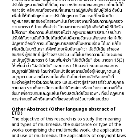
ปรับใช้กฎหมายลิขสิทธิ์ที่มีอยู่ เพราะหลักเกณฑ์ของกฎหมายไทยไม่ได้
กล่าวถึง หลักเกณฑ์ของงานที่จะสามารถปฏิสัมพันธ์กับผู้ใช้ได้ ดังนั้น
เพี่อไม่ให้เกิดปัญหาในการปรับใช้กฎหมาย จึงควรแก้ไขเพิ่มเติม
กฎหมายลิขสิทธิ์ของไทยเฉพาะในเรื่องของงานที่ได้รับความคุ้มครอง
ตามมาตรา 6 โดยเพิ่มคำว่า “โดยจะสามารถปฏิสัมพันธ์กับผู้ใช้ได้หรือ
ไม่ก็ตาม" ส่วนความเห็นที่สองเห็นว่า กฎหมายลิขสิทธิ์สามารถนำมา
ปรับใช้กับงานมัลติมีเดียได้แต่ยังไม่มีความชัดเจนเพียงพอ ก่อให้เกิด
ปัญหาที่ต้องทำการแก่ไชกฎหมายลิขสิทธิ์ในหลายเรื่อง ได้แก่ แก้ไข
เพิ่มเติมในบทวิเคราะห์ศัพท์โดยเพิ่มนิยามคำว่า มัลติมีเดีย เจ้าของ
ลิขสิทธิ์ ผู้ถือสิทธิ์ ผู้สร้างสรรค์ร่วม แก่ไขในเรื่องความไม่ชัดเจนของ
บทบัญญัติในมาตรา 6 โดยเพิ่มคำว่า “มัลติมีเดีย" ส่วน มาตรา 15(3)
ให้เพิ่มคำว่า “มัลติมีเดีย" และมาตรา 16 ควรกำหนดแบบของการ
อนุญาตให้ใช้สิทธิ โดยทำเป็นหนังสือลงลายมือชื่อผู้ให้อนุญาตและผู้
อนุญาต นอกจากนี้ควรแก่ไขเพิ่มเติมโดยกำหนดสิทธิและหน้าที่
ระหว่างผู้สร้างร่วมด้วยกันเอง และระหว่างผู้สร้างสรรค์ร่วมกับบุคคล
ภายนอก รวมทั้งควรมีการแก่ไขให้มีองค์กรหรือหน่วยงานกลางที่ตั้ง
ขึ้นมาเพื่อควบคุมและดูแลในเรื่องมัลติมีเดียโดยเฉพาะ ทั้งนี้ กฎหมาย
ควรกำหนดถึงสิทธิและหน้าที่ขององค์กรไว้อย่างชัดเจนด้วย
Other Abstract (Other language abstract of
ETD)
The objective of this research is to study the meaning
and types of multimedia, the substance or type of the
works comprising the multimedia work, the application
and use of multimedia, the applicability of copyright laws