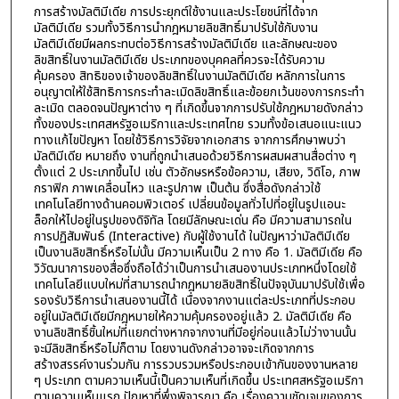
การสร้างมัลติมีเดีย การประยุกต์ใช้งานและประโยชน์ที่ได้จาก
มัลติมีเดีย รวมทั้งวิธีการนำกฎหมายลิขสิทธิ์มาปรับใช้กับงาน
มัลติมีเดียมีผลกระทบต่อวิธีการสร้างมัลติมีเดีย และลักษณะของ
ลิขสิทธิ์ในงานมัลติมีเดีย ประเภทของบุคคลที่ควรจะได้รับความ
คุ้มครอง สิทธิของเจ้าของลิขสิทธิ์ในงานมัลติมีเดีย หลักการในการ
อนุญาตให้ใช้สิทธิการกระทำละเมิดลิขสิทธิ์และข้อยกเว้นของการกระทำ
ละเมิด ตลอดจนปัญหาต่าง ๆ ที่เกิดขึ้นจากการปรับใช้กฎหมายดังกล่าว
ทั้งของประเทศสหรัฐอเมริกาและประเทศไทย รวมทั้งข้อเสนอแนะแนว
ทางแก้ไขปัญหา โดยใช้วิธีการวิจัยจากเอกสาร จากการศึกษาพบว่า
มัลติมีเดีย หมายถึง งานที่ถูกนำเสนอด้วยวิธีการผสมผสานสื่อต่าง ๆ
ตั้งแต่ 2 ประเภทขึ้นไป เช่น ตัวอักษรหรือข้อความ, เสียง, วิดิโอ, ภาพ
กราฟิก ภาพเคลื่อนไหว และรูปภาพ เป็นต้น ซึ่งสื่อดังกล่าวใช้
เทคโนโลยีทางด้านคอมพิวเตอร์ เปลี่ยนข้อมูลทั่วไปที่อยู่ในรูปแอนะ
ล็อกให้ไปอยู่ในรูปของดิจิทัล โดยมีลักษณะเด่น คือ มีความสามารถใน
การปฏิสัมพันธ์ (Interactive) กับผู้ใช้งานได้ ในปัญหาว่ามัลติมีเดีย
เป็นงานลิขสิทธิ์หรือไม่นั้น มีความเห็นเป็น 2 ทาง คือ 1. มัลติมีเดีย คือ
วิวัฒนาการของสื่อซึ่งถือได้ว่าเป็นการนำเสนองานประเภทหนึ่งโดยใช้
เทคโนโลยีแบบใหม่ที่สามารถนำกฎหมายลิขสิทธิ์ในปัจจุบันมาปรับใช้เพื่อ
รองรับวิธีการนำเสนองานนี้ได้ เนื่องจากงานแต่ละประเภทที่ประกอบ
อยู่ในมัลติมีเดียมีกฎหมายให้ความคุ้มครองอยู่แล้ว 2. มัลติมีเดีย คือ
งานลิขสิทธิ์ชิ้นใหม่ที่แยกต่างหากจากงานที่มีอยู่ก่อนแล้วไม่ว่างานนั้น
จะมีลิขสิทธิ์หรือไม่ก็ตาม โดยงานดังกล่าวอาจจะเกิดจากการ
สร้างสรรค์งานร่วมกัน การรวบรวมหรือประกอบเข้ากันของงานหลาย
ๆ ประเภท ตามความเห็นนี้เป็นความเห็นที่เกิดขึ้น ประเทศสหรัฐอเมริกา
ตามความเห็นแรก ปัญหาที่พึ่งพิจารณา คือ เรื่องความชัดเจนของการ