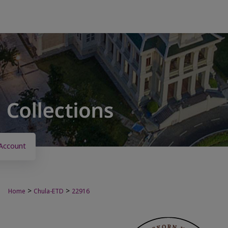
Account
>
>
Home
Chula-ETD
22916