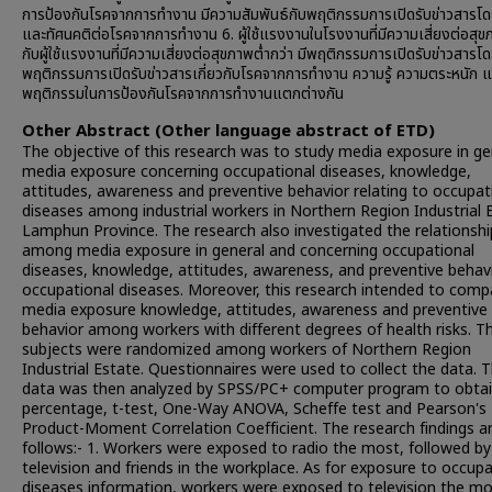
การป้องกันโรคจากการทำงาน มีความสัมพันธ์กับพฤติกรรมการเปิดรับข่าวสารโดย
และทัศนคติต่อโรคจากการทำงาน 6. ผู้ใช้แรงงานในโรงงานที่มีความเสี่ยงต่อสุข
กับผู้ใช้แรงงานที่มีความเสี่ยงต่อสุขภาพต่ำกว่า มีพฤติกรรมการเปิดรับข่าวสารโด
พฤติกรรมการเปิดรับข่าวสารเกี่ยวกับโรคจากการทำงาน ความรู้ ความตระหนัก 
พฤติกรรมในการป้องกันโรคจากการทำงานแตกต่างกัน
Other Abstract (Other language abstract of ETD)
The objective of this research was to study media exposure in ge
media exposure concerning occupational diseases, knowledge,
attitudes, awareness and preventive behavior relating to occupat
diseases among industrial workers in Northern Region Industrial 
Lamphun Province. The research also investigated the relationshi
among media exposure in general and concerning occupational
diseases, knowledge, attitudes, awareness, and preventive behav
occupational diseases. Moreover, this research intended to comp
media exposure knowledge, attitudes, awareness and preventive
behavior among workers with different degrees of health risks. T
subjects were randomized among workers of Northern Region
Industrial Estate. Questionnaires were used to collect the data. 
data was then analyzed by SPSS/PC+ computer program to obta
percentage, t-test, One-Way ANOVA, Scheffe test and Pearson's
Product-Moment Correlation Coefficient. The research findings a
follows:- 1. Workers were exposed to radio the most, followed by
television and friends in the workplace. As for exposure to occupa
diseases information, workers were exposed to television the mo