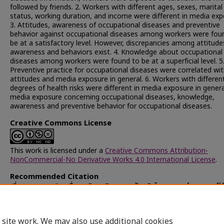
followed by friends. 2. Workers with different ages, sexes, marital
status, working duration, and income were different in media exp
3. Attitudes, awareness of occupational diseases and preventive
behavior against occupational diseases among workers were fou
be at a satisfactory level. However, discrepancies among attitude
awareness and behaviors exist. 4. Knowledge about occupational
diseases among workers were found to be at a superficial level. 5
Preventive practice for occupational diseases were correlated wi
attitudes and media exposure in general. 6. Workers with differen
degrees of health risks were different in media exposure in genera
media exposure concerning occupational diseases, knowledge,
awareness and preventive behavior for occupational diseases.
Creative Commons License
This work is licensed under a
Creative Commons Attribution-
NonCommercial-No Derivative Works 4.0 International License
.
Recommended Citation
เอี่ยมตาล, อมร, "การสื่อสารกับพฤติกรรมการป้องกันโรคจากการทำงานของผู้ใช
แรงงานในเขตนิคมอุตสาหกรรมภาคเหนือ" (1997).
Chulalongkorn Univer
Theses and Dissertations (Chula ETD)
. 22916.
https://digital.car.chula.ac.th/chulaetd/22916
 site work. We may also use additional cookies