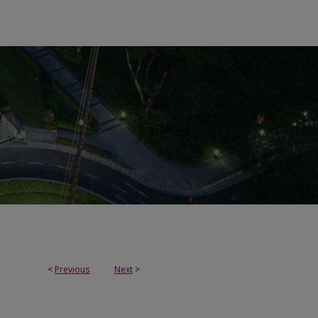
<
Previous
Next
>