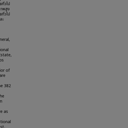
ทั่วไป
ภาพสูง
ยทั่วไป
และ
neral,
ional
Estate,
ps
ior of
are
he 382
The
in
re as
tional
st,