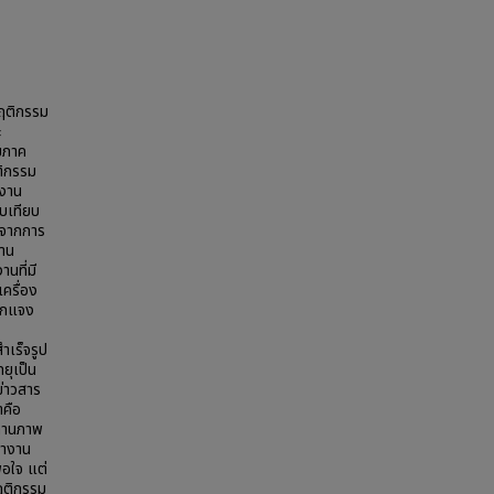
พฤติกรรม
ะ
มภาค
ติกรรม
ำงาน
บเทียบ
คจากการ
งาน
นที่มี
เครื่อง
แจกแจง
ำเร็จรูป
ยุเป็น
ข่าวสาร
าคือ
สถานภาพ
ทำงาน
พอใจ แต่
พฤติกรรม