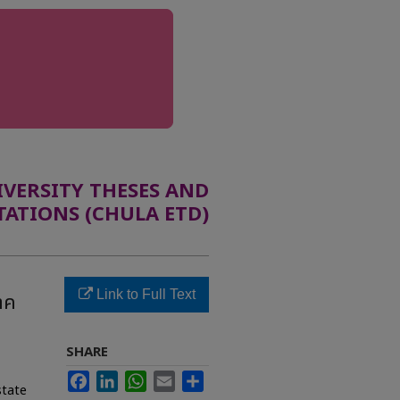
ERSITY THESES AND
TATIONS (CHULA ETD)
Link to Full Text
าค
SHARE
Facebook
LinkedIn
WhatsApp
Email
Share
state