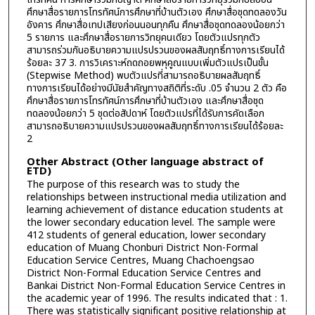
ศึกษาสื่อรายการโทรทัศน์การศึกษาที่บ้านตัวเอง ศึกษาสื่อชุดทดลองวัน
อังคาร ศึกษาสื่อเทปเสียงก่อนนอนทุกคืน ศึกษาสื่อชุดทดลองน้อยกว่า
5 รายการ และศึกษาสื่อรายการวิทยุคนเดียว โดยตัวแปรทุกตัว
สามารถร่วมกันอธิบายความแปรปรวนของผลสัมฤทธิ์ทางการเรียนได้
ร้อยละ 37 3. การวิเคราะห์ถดถอยพหุคูณแบบเพิ่มตัวแปรเป็นขั้น
(Stepwise Method) พบตัวแปรที่สามารถอธิบายผลสัมฤทธิ์
ทางการเรียนได้อย่างมีนัยสำคัญทางสถิติที่ระดับ .05 จำนวน 2 ตัว คือ
ศึกษาสื่อรายการโทรทัศน์การศึกษาที่บ้านตัวเอง และศึกษาสื่อชุด
ทดลองน้อยกว่า 5 ชุดต่อสัปดาห์ โดยตัวแปรที่ได้รับการคัดเลือก
สามารถอธิบายความแปรปรวนของผลสัมฤทธิ์ทางการเรียนได้ร้อยละ
2
Other Abstract (Other language abstract of
ETD)
The purpose of this research was to study the
relationships between instructional media utilization and
learning achievement of distance education students at
the lower secondary education level. The sample were
412 students of general education, lower secondary
education of Muang Chonburi District Non-Formal
Education Service Centres, Muang Chachoengsao
District Non-Formal Education Service Centres and
Bankai District Non-Formal Education Service Centres in
the academic year of 1996. The results indicated that : 1.
There was statistically significant positive relationship at