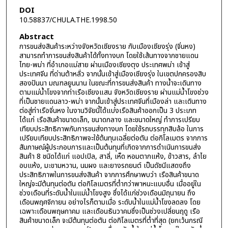
DOI
10.58837/CHULA.THE.1998.50
Abstract
การขนส่งสินค้าระหว่างจังหวัดเชียงราย กับเมืองเชียงรุ่ง (จิ่นหง)
สามารถทำการขนส่งสินค้าได้ทั้งทางบก โดยใช้เส้นทางจากชายแดน
ไทย-พม่า ที่อำเภอแม่สาย ผ่านเมืองเชียงตุง ประเทศพม่า เข้าสู่
ประเทศจีน ที่ด่านต้าหลั่ว จากนั้นเข้าสู่เมืองเชียงรุ่ง ในเขตปกครองสิบ
สองปันนา มณฑลยูนนาน ในขณะที่การขนส่งสินค้า ทางน้ำจะเดินทาง
ตามแม่น้ำโขงจากท่าเรือเชียงแสน จังหวัดเชียงราย ผ่านแม่น้ำโขงช่วง
ที่เป็นชายแดนลาว-พม่า จากนั้นเข้าสู่ประเทศจีนที่เมืองล่า และเดินทาง
ต่อสู่ท่าเรือจิ่นหง ในงานวิจัยนี้ได้แบ่งเรือสินค้าออกเป็น 3 ประเภท
ได้แก่ เรือสินค้าขนาดเล็ก, ขนาดกลาง และขนาดใหญ่ ทำการเปรียบ
เทียบประสิทธิภาพกับการขนส่งทางบก โดยใช้รถบรรทุกสิบล้อ ในการ
เปรียบเทียบประสิทธิภาพจะใช้ต้นทุนเฉลี่ยต่อตัน ต่อกิโลเมตร จากการ
สัมภาษณ์ผู้ประกอบการและเป็นต้นทุนที่เกิดจากการดำเนินการขนส่ง
สินค้า 8 ชนิดได้แก่ แอปเปิล, สาลี่, เห็ด หอมตากแห้ง, ข้าวสาร, ลำไย
อบแห้ง, มะขามหวาน, นมผง และยางรถยนต์ เป็นดัชนีแสดงถึง
ประสิทธิภาพในการขนส่งสินค้า จากการศึกษาพบว่า เรือสินค้าขนาด
ใหญ่จะมีต้นทุนต่อตัน ต่อกิโลเมตรที่ต่ำกว่าพาหนะแบบอื่น เมื่ออยู่ใน
ช่วงเดือนที่ระดับน้ำในแม่น้ำโขงสูง ซึ่งได้แก่ช่วงเดือนมิถุนายน ถึง
เดือนพฤศจิกายน อย่างไรก็ตามเมื่อ ระดับน้ำในแม่น้ำโขงลดลง โดย
เฉพาะเดือนพฤษภาคม และเดือนธันวาคมซึ่งเป็นช่วงเปลี่ยนฤดู เรือ
สินค้าขนาดเล็ก จะมีต้นทุนต่อตัน ต่อกิโลเมตรที่ต่ำที่สุด (ยกเว้นกรณี