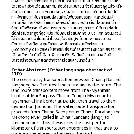
ของการขนส่งยางรถยนต์) และเมื่อระดับน้ำในแม่น้ำโขงอยู่ในระดับต่ำ
โดยเฉพาะช่วงเดือนมกราคม ถึงเดือนเมษายน ซึ่งเป็นช่วงฤดูแล้ง เรือ
สินค้าขนาดกลาง และขนาดใหญ่จะไม่สามารถเดินทางในแม่น้ำโขงได้
ทำให้พาหนะที่ให้บริการขนส่งสินค้ามีเพียงรถบรรทุก และเรือสินค้า
ขนาดเล็ก ซึ่งเรือสินค้าขนาดเล็กจะมีต้นทุนต่อตัน ต่อกิโลเมตรที่ต่ำ
ที่สุด เมื่อพิจารณาถึงรถบรรทุก พบว่าในทุกฤดูกาล จะมีต้นทุนต่อตัน
ต่อกิโลเมตรที่สูงที่สุด เมื่อเทียบกับเรือสินค้าทั้ง 3 ประเภท ดังนั้นสรุป
ได้ว่าเมื่อระดับน้ำในแม่น้ำโขงอยู่ในระดับสูง โดยเฉพาะช่วงเดือน
มิถุนายน ถึงเดือนพฤศจิกายน จะเกิดการประหยัดต่อขนาด
(Economy of Scale) ในการขนส่งสินค้าระหว่างจังหวัดเชียงราย กับ
เมืองเชียงรุ่ง ทั้งนี้เมื่อไม่พิจารณาถึงเรือสินค้าขนาดกลาง ซึ่งมี
โครงสร้างต้นทุนที่แตกต่างจากเรือสินค้าขนาดอื่น ๆ
Other Abstract (Other language abstract of
ETD)
The commodity transportation between Chaing Rai and
Jianghong has 2 routes: land route and water route. The
land route transporters move from Thai-Myanmar
border at Mai Sai pass Chai- in-Tung in Myanmar to
Myanrnar-China border at Da Lio, then travel to them
destination Jinghong. The water route transportation
proceeds from Chinag Saen port in Chaing Rai along the
Mekhong River (called in China "Lancang Jiang") to
Jianghong port. This thesis uses the cost per ton-
kilometer of transportation enterprises in that area to
compare the efficiency between the truck