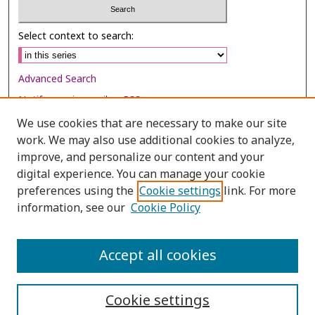
Select context to search:
Advanced Search
Notify me via email or
RSS
We use cookies that are necessary to make our site
Browse
work. We may also use additional cookies to analyze,
Collections
improve, and personalize our content and your
digital experience. You can manage your cookie
Disciplines
preferences using the
Cookie settings
link. For more
Authors
information, see our
Cookie Policy
Author Corner
Author FAQ
Accept all cookies
Cookie settings