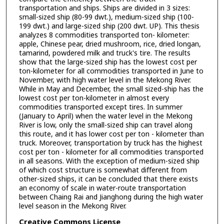
transportation and ships. Ships are divided in 3 sizes:
small-sized ship (80-99 dwt.), medium-sized ship (100-
199 dwt.) and large-sized ship (200 dwt. UP). This thesis
analyzes 8 commodities transported ton- kilometer:
apple, Chinese pear, dried mushroom, rice, dried longan,
tamarind, powdered milk and truck's tire. The results
show that the large-sized ship has the lowest cost per
ton-kilometer for all commodities transported in June to
November, with high water level in the Mekong River.
While in May and December, the small sized-ship has the
lowest cost per ton-kilometer in almost every
commodities transported except tires. In summer
(January to April) when the water level in the Mekong
River is low, only the small-sized ship can travel along
this route, and it has lower cost per ton - kilometer than
truck. Moreover, transportation by truck has the highest
cost per ton - kilometer for all commodities transported
in all seasons. With the exception of medium-sized ship
of which cost structure is somewhat different from
other-sized ships, it can be concluded that there exists
an economy of scale in water-route transportation
between Chaing Rai and Jianghong during the high water
level season in the Mekong River.
Creative Commons License