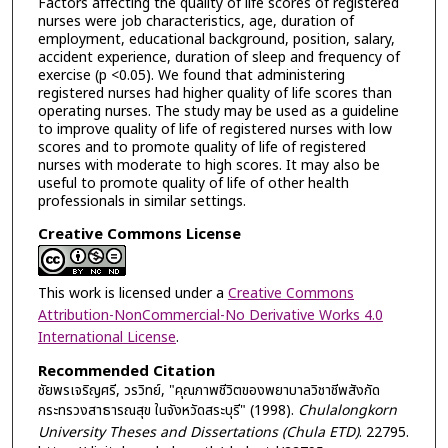
Factors affecting the quality of life scores of registered
nurses were job characteristics, age, duration of
employment, educational background, position, salary,
accident experience, duration of sleep and frequency of
exercise (p <0.05). We found that administering
registered nurses had higher quality of life scores than
operating nurses. The study may be used as a guideline
to improve quality of life of registered nurses with low
scores and to promote quality of life of registered
nurses with moderate to high scores. It may also be
useful to promote quality of life of other health
professionals in similar settings.
Creative Commons License
This work is licensed under a
Creative Commons
Attribution-NonCommercial-No Derivative Works 4.0
International License
.
Recommended Citation
ชัยพรเจริญศรี, วรวิทย์, "คุณภาพชีวิตของพยาบาลวิชาชีพสังกัด
กระทรวงสาธารณสุข ในจังหวัดสระบุรี" (1998).
Chulalongkorn
University Theses and Dissertations (Chula ETD)
. 22795.