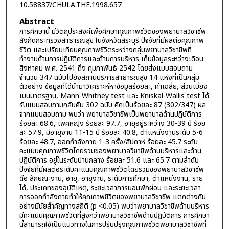
10.58837/CHULA.THE.1998.657
Abstract
การศึกษานี้ มีวัตถุประสงค์เพื่อศึกษาคุณภาพชีวิตของพยาบาลวิชาชีพ
สังกัดกระทรวงสาธารณสุข ในจังหวัดสระบุรี ปัจจัยที่มีผลต่อคุณภาพ
ชีวิต และเปรียบเทียบคุณภาพชีวิตระหว่างกลุ่มพยาบาลวิชาชีพที่
ทำงานด้านการปฏิบัติการและด้านการบริหาร เก็บข้อมูลระหว่างเดือน
สิงหาคม พ.ศ. 2541 ถึง กุมภาพันธ์ 2542 โดยส่งแบบสอบถาม
จำนวน 347 ฉบับไปยังสถานบริการสาธารณสุข 14 แห่งที่เป็นกลุ่ม
ตัวอย่าง ข้อมูลที่ได้นำมาวิเคราะห์หาข้อมูลร้อยละ, ค่าเฉลี่ย, ส่วนเบี่ยง
เบนมาตรฐาน, Mann-Whitney test และ Kniskal-Wallis test ได้
รับแบบสอบถามกลับคืน 302 ฉบับ คิดเป็นร้อยละ 87 (302/347) ผล
จากแบบสอบถาม พบว่า พยาบาลวิชาชีพเป็นพยาบาลด้านปฏิบัติการ
ร้อยละ 68.6, เพศหญิง ร้อยละ 97.7, อายุอยู่ระหว่าง 30-39 ปี ร้อย
ละ 57.9, มีอายุงาน 11-15 ปี ร้อยละ 40.8, ตำแหน่งงานระดับ 5-6
ร้อยละ 48.7, ออกกำลังกาย 1-3 ครั้ง/สัปดาห์ ร้อยละ 45.7 ระดับ
คะแนนคุณภาพชีวิตโดยรวมของพยาบาลวิชาชีพด้านบริหารและด้าน
ปฏิบัติการ อยู่ในระดับปานกลาง ร้อยละ 51.6 และ 65.7 ตามลำดับ
ปัจจัยที่มีผลต่อระดับคะแนนคุณภาพชีวิตโดยรวมของพยาบาลวิชาชีพ
ดือ ลักษณะงาน, อายุ, อายุงาน, ระดับการศึกษา, ตำแหน่งงาน, ราย
ได้, ประเภทของอุบัติเหตุ, ระยะเวลาการนอนพักผ่อน และระยะเวลา
การออกกำลังกายทำให้คุณภาพชีวิตของพยาบาลวิชาชีพ แตกต่างกัน
อย่างมีนัยสำคัญทางสถิติ (p <0.05) พบว่าพยาบาลวิชาชีพด้านบริหาร
มีคะแนนคุณภาพชีวิตที่สูงกว่าพยาบาลวิชาชีพด้านปฏิบัติการ การศึกษา
นี้สามารถใช้เป็นแนวทางในการปรับปรุงคุณภาพชีวิตพยาบาลวิชาชีพที่