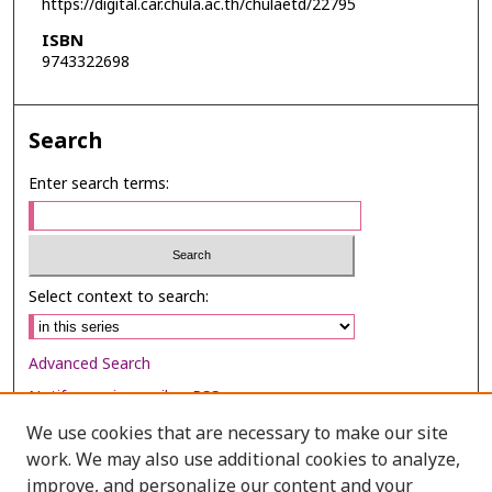
https://digital.car.chula.ac.th/chulaetd/22795
ISBN
9743322698
Search
Enter search terms:
Select context to search:
Advanced Search
Notify me via email or
RSS
We use cookies that are necessary to make our site
Browse
work. We may also use additional cookies to analyze,
improve, and personalize our content and your
Collections