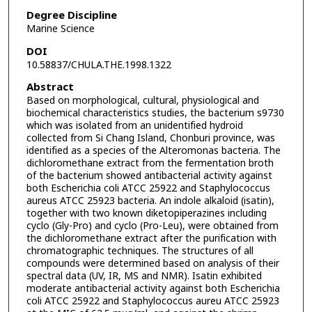
Degree Discipline
Marine Science
DOI
10.58837/CHULA.THE.1998.1322
Abstract
Based on morphological, cultural, physiological and
biochemical characteristics studies, the bacterium s9730
which was isolated from an unidentified hydroid
collected from Si Chang Island, Chonburi province, was
identified as a species of the Alteromonas bacteria. The
dichloromethane extract from the fermentation broth
of the bacterium showed antibacterial activity against
both Escherichia coli ATCC 25922 and Staphylococcus
aureus ATCC 25923 bacteria. An indole alkaloid (isatin),
together with two known diketopiperazines including
cyclo (Gly-Pro) and cyclo (Pro-Leu), were obtained from
the dichloromethane extract after the purification with
chromatographic techniques. The structures of all
compounds were determined based on analysis of their
spectral data (UV, IR, MS and NMR). Isatin exhibited
moderate antibacterial activity against both Escherichia
coli ATCC 25922 and Staphylococcus aureu ATCC 25923