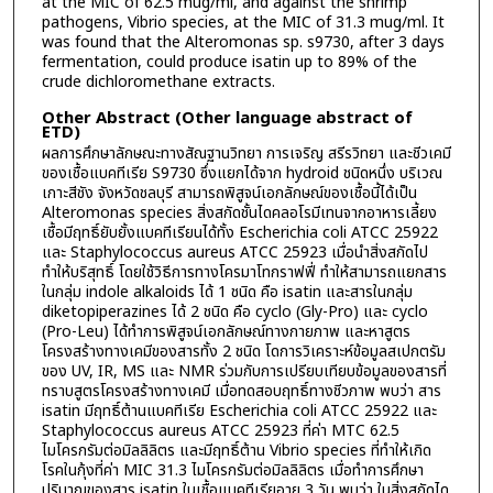
at the MIC of 62.5 mug/ml, and against the shrimp
pathogens, Vibrio species, at the MIC of 31.3 mug/ml. It
was found that the Alteromonas sp. s9730, after 3 days
fermentation, could produce isatin up to 89% of the
crude dichloromethane extracts.
Other Abstract (Other language abstract of
ETD)
ผลการศึกษาลักษณะทางสัณฐานวิทยา การเจริญ สรีรวิทยา และชีวเคมี
ของเชื้อแบคทีเรีย S9730 ซึ่งแยกได้จาก hydroid ชนิดหนึ่ง บริเวณ
เกาะสีชัง จังหวัดชลบุรี สามารถพิสูจน์เอกลักษณ์ของเชื้อนี้ได้เป็น
Alteromonas species สิ่งสกัดชั้นไดคลอโรมีเทนจากอาหารเลี้ยง
เชื้อมีฤทธิ์ยับยั้งแบคทีเรียนได้ทั้ง Escherichia coli ATCC 25922
และ Staphylococcus aureus ATCC 25923 เมื่อนำสิ่งสกัดไป
ทำให้บริสุทธิ์ โดยใช้วิธีการทางโครมาโทกราฟฟี่ ทำให้สามารถแยกสาร
ในกลุ่ม indole alkaloids ได้ 1 ชนิด คือ isatin และสารในกลุ่ม
diketopiperazines ได้ 2 ชนิด คือ cyclo (Gly-Pro) และ cyclo
(Pro-Leu) ได้ทำการพิสูจน์เอกลักษณ์ทางกายภาพ และหาสูตร
โครงสร้างทางเคมีของสารทั้ง 2 ชนิด โดการวิเคราะห์ข้อมูลสเปกตรัม
ของ UV, IR, MS และ NMR ร่วมกับการเปรียบเทียบข้อมูลของสารที่
ทราบสูตรโครงสร้างทางเคมี เมื่อทดสอบฤทธิ์ทางชีวภาพ พบว่า สาร
isatin มีฤทธิ์ต้านแบคทีเรีย Escherichia coli ATCC 25922 และ
Staphylococcus aureus ATCC 25923 ที่ค่า MTC 62.5
ไมโครกรัมต่อมิลลิลิตร และมีฤทธิ์ต้าน Vibrio species ที่ทำให้เกิด
โรคในกุ้งที่ค่า MIC 31.3 ไมโครกรัมต่อมิลลิลิตร เมื่อทำการศึกษา
ปริมาณของสาร isatin ในเชื้อแบคทีเรียอายุ 3 วัน พบว่า ในสิ่งสกัดได