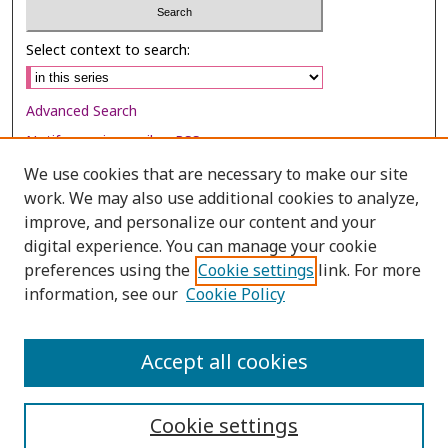
Select context to search:
Advanced Search
Notify me via email or
RSS
We use cookies that are necessary to make our site
Browse
work. We may also use additional cookies to analyze,
improve, and personalize our content and your
Collections
digital experience. You can manage your cookie
Disciplines
preferences using the
Cookie settings
link. For more
Authors
information, see our
Cookie Policy
Author Corner
Accept all cookies
Author FAQ
Cookie settings