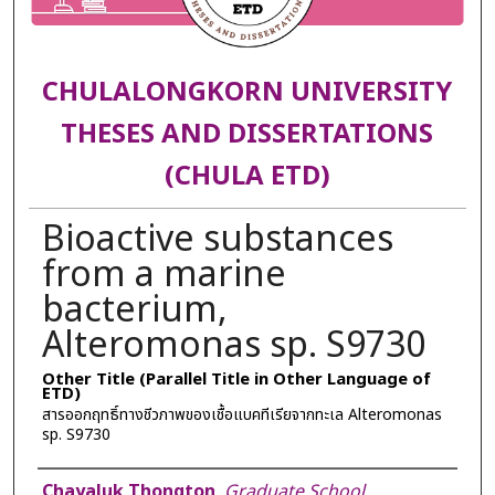
CHULALONGKORN UNIVERSITY
THESES AND DISSERTATIONS
(CHULA ETD)
Bioactive substances
from a marine
bacterium,
Alteromonas sp. S9730
Other Title (Parallel Title in Other Language of
ETD)
สารออกฤทธิ์ทางชีวภาพของเชื้อแบคทีเรียจากทะเล Alteromonas
sp. S9730
Author
Chayaluk Thongton
,
Graduate School