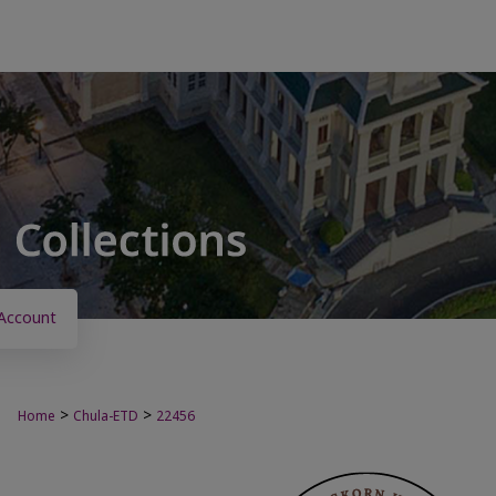
Account
>
>
Home
Chula-ETD
22456