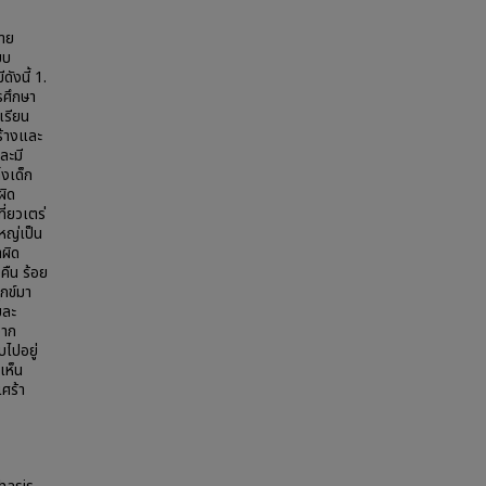
มาย
บบ
ังนี้ 1.
รศึกษา
เรียน
ร้างและ
ละมี
้งเด็ก
ผิด
ี่ยวเตร่
หญ่เป็น
ำผิด
คืน ร้อย
ุกข์มา
ยละ
จาก
บไปอยู่
เห็น
ศร้า