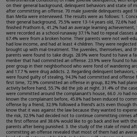
environmental conditions) of male juvenile delinquents, with emp
on their general background, delinquent behaviors and state of m
after committing an offense. 70 male juvenile delinquents aged 1
Ban Metla were interviewed. The results were as follows: 1. Conc
their general background, 75.5% were 13-14 years old, 72.6% had
finished Prathom 6, 41.2% had an average learning achievement,
were recorded as a school-runaway 37.1% had to repeal classes 
67.4% were from a broken home. Their parents were not well-ed
had low income, and had at least 4 children. They were neglected
brought up with mal-treatment. The juveniles, themselves, and th
parents were found to take drugs. 28.9% were found to have a fa
menber that had committed an offense. 23.9% were found to ha
peer group in their neighborhood who were fond of wandering a
and 17.7 % were drug addicts. 2. Regarding delinquent behaviors,
were found guilty of stealing, 94.3% had committed and offense 
first time, 72.9% committed an offense in group, 82.9% had plan
activity before hand, 55.7% did the job at night. 31.4% of the cas
were committed around the complainant’s house, 66.0 ./o had no
known the complainant before, 45.8% had been induced to comm
offense by a friend, 32.9% followed a friend’s acts even though t
know that it was against the law because they wanted to experi
the risk, 32.9% had decided not to continue committing crimes af
the first offense anil 38.6% would like to go back and live with the
parents after being punished. 3. the study of the stale of mind af
committing an offense revealed that most of them had an avera