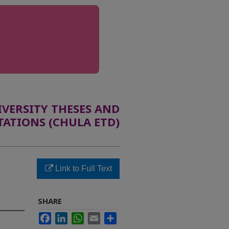
ERSITY THESES AND
TATIONS (CHULA ETD)
Link to Full Text
SHARE
Facebook
LinkedIn
WhatsApp
Email
Share