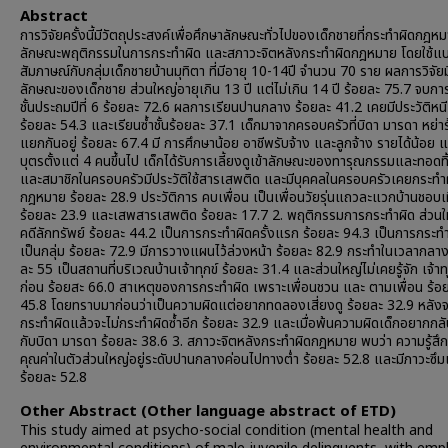
Abstract
การวิจัยครั้งนี้มีวัตถุประสงค์เพื่อศึกษาลักษณะทั่วไปของเด็กชายที่กระทำผิดกฎห
ลักษณะพฤติกรรมในการกระทำผิด และสภาวะจิตหลังกระทำผิดกฎหมาย โดยใช้แ
สัมภาษณ์กับกลุ่มเด็กชายบ้านมุทิตา ที่มีอายุ 10-14ปี จำนวน 70 ราย ผลการวิจัยมีด
ลักษณะของเด็กชาย ส่วนใหญ่อายุเกิน 13 ปี แต่ไม่เกิน 14 ปี ร้อยละ 75.7 จบกา
ชั้นประถมปีที่ 6 ร้อยละ 72.6 ผลการเรียนปานกลาง ร้อยละ 41.2 เคยมีประวัติหนี
ร้อยละ 54.3 และเรียนซ้ำชั้นร้อยละ 37.1 เด็กมาจากครอบครัวที่บิดา มารดา หย่า
แยกกันอยู่ ร้อยละ 67.4 มี การศึกษาน้อย อาชีพรับจ้าง และลูกจ้าง รายได้น้อย แ
บุตรตั้งแต่ 4 คนขึ้นไป เด็กได้รับการเลี้ยงดูเข้าลักษณะของทารุณกรรมและทอดทิ
และสมาชิกในครอบครัวมีประวัติใช้สารเสพติด และมีบุคคลในครอบครัวเคยกระทำ
กฎหมาย ร้อยละ 28.9 ประวัติการ คบเพื่อน เป็นเพื่อนวัยรุ่นแถวละแวกบ้านชอบเท
ร้อยละ 23.9 และเสพสารเสพติด ร้อยละ 17.7 2. พฤติกรรมการกระทำผิด ส่วนใ
คดีลักทรัพย์ ร้อยละ 44.2 เป็นการกระทำผิดครั้งแรก ร้อยละ 94.3 เป็นการกระท
เป็นกลุ่ม ร้อยละ 72.9 มีการวางแผนไว้ล่วงหน้า ร้อยละ 82.9 กระทำในเวลากลาง
ละ 55 เป็นสถานที่บริเวณบ้านเจ้าทุกข์ ร้อยละ 31.4 และส่วนใหญ่ไม่เคยรู้จัก เจ้าท
ก่อน ร้อยสะ 66.0 สาเหตุของการกระทำผิด เพราะเพื่อนชวน และ ตามเพื่อน ร้อ
45.8 โดยทราบมาก่อนว่าเป็นความผิดแต่อยากทดลองเสี่ยงดู ร้อยละ 32.9 หลัง
กระทำผิดแล้วจะไม่กระทำผิดซ้ำอีก ร้อยละ 32.9 และเมื่อพ้นความผิดเด็กอยากกลั
กับบิดา มารดา ร้อยละ 38.6 3. สภาวะจิตหลังกระทำผิดกฎหมาย พบว่า ความรู้สึก
คุณค่าในตัวส่วนใหญ่อยู่ระดับปานกลางค่อนไปทางต่ำ ร้อยละ 52.8 และมีภาวะซึมเ
ร้อยละ 52.8
Other Abstract (Other language abstract of ETD)
This study aimed at psycho-social condition (mental health and