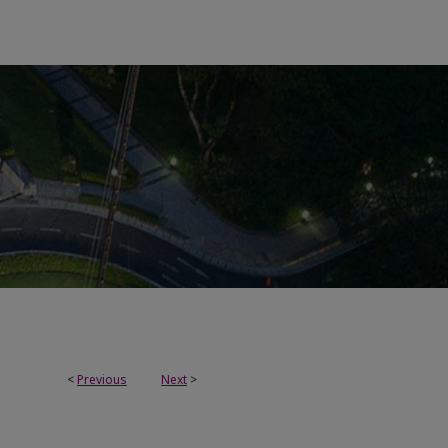
<
Previous
Next
>