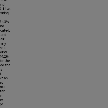
hasis
ind
0-14 at
erning
 54.3%
and
ucated,
 and
eir
mily
ve a
round
 44.2%
for the
ned the
es
t
it an
hey
ence
ter
ir
ter
ge