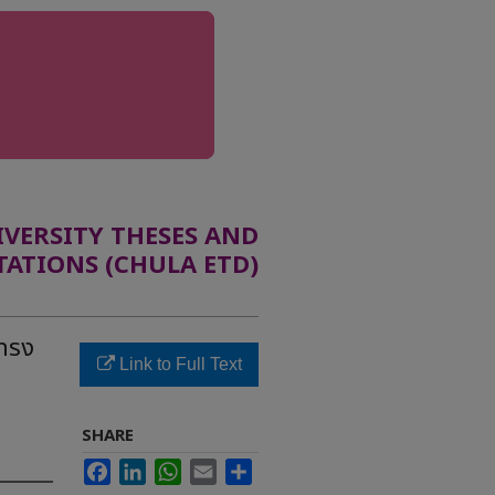
ERSITY THESES AND
TATIONS (CHULA ETD)
ทรง
Link to Full Text
SHARE
Facebook
LinkedIn
WhatsApp
Email
Share