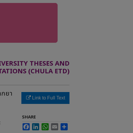
ERSITY THESES AND
TATIONS (CHULA ETD)
จากยา
Link to Full Text
SHARE
t
Facebook
LinkedIn
WhatsApp
Email
Share