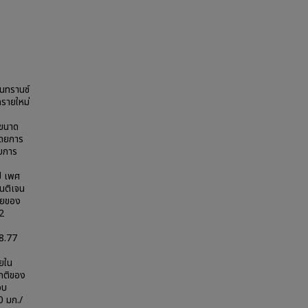
ินทรานซ์
ครายใหม่
 ขนาด
โดยการ
ับการ
ปี เพศ
นติเจน
ี่ยของ
 2
8.77
ยใน
ปกติของ
อบ
0 มก./