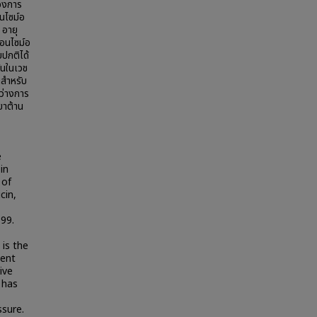
ของการ
นไซม์อ
 อายุ
อนไซม์อ
ปกติได้
ันในเวช
นสำหรับ
ว่างการ
ยาต้าน
e
in
 of
cin,
999.
 is the
ment
ive
 has
ssure.