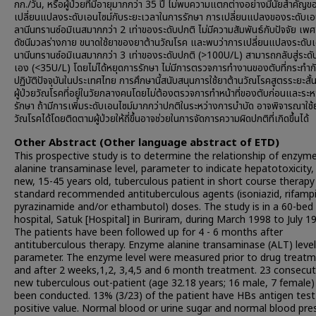
กก./วัน, หรือผู้ป่วยที่มีอายุมากกว่า 35 ปี ไม่พบความแตกต่างอย่างมีนัยสำคัญ
เปลี่ยนแปลงระดับเอนไซม์กับระยะเวลาในการรักษา การเปลี่ยนแปลงของระดับเอ
ลานีนทรานซ์อมิเนสมากกว่า 2 เท่าของระดับปกติ ไม่มีความสัมพันธ์กับปัจจัย เพศ
ดัชนีมวลร่างกาย ขนาดใช้ยาของยาต้านวัณโรค และพบว่าการเปลี่ยนแปลงระดับเ
นานีนทรานซ์อมิเนสมากกว่า 3 เท่าของระดับปกติ (>100U/L) สามารถกลับสู่ระดับ
เอง (<35U/L) โดยไม่ได้หยุดการรักษา ไม่มีการตรวจการทำงานของตับที่กระทำก
ปฏิบัติปัจจุบันในประเทศไทย การศึกษานี้สนับสนุนการใช้ยาต้านวัณโรคสูตรระยะสั้
ผู้ป่วยวัณโรคที่อยู่ในวัยกลางคนโดยไม่ต้องตรวจการทำหน้าที่ของตับก่อนและระห
รักษา ถ้ามีการเพิ่มระดับเอนไซม์มากกว่าปกติในระหว่างการบำบัด อาจพิจารณาใช้
วัณโรคได้โดยติดตามผู้ป่วยให้ถี่ขึ้นอาจช่วยในการจัดการความผิดปกติที่เกิดขึ้นได้
Other Abstract (Other language abstract of ETD)
This prospective study is to determine the relationship of enzym
alanine transaminase level, parameter to indicate hepatotoxicity, 
new, 15-45 years old, tuberculous patient in short course therapy
standard recommended antituberculous agents (isoniazid, rifampi
pyrazinamide and/or ethambutol) doses. The study is in a 60-bed
hospital, Satuk [Hospital] in Buriram, during March 1998 to July 1
The patients have been followed up for 4 - 6 months after
antituberculous therapy. Enzyme alanine transaminase (ALT) level
parameter. The enzyme level were measured prior to drug treat
and after 2 weeks,1,2, 3,4,5 and 6 month treatment. 23 consecut
new tuberculous out-patient (age 32.18 years; 16 male, 7 female)
been conducted. 13% (3/23) of the patient have HBs antigen test
positive value. Normal blood or urine sugar and normal blood pre