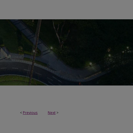
<
Previous
Next
>