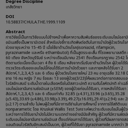
Degree Discipline
เภสัชวิทยา
DOI
10.58837/CHULA.THE.1999.1109
Abstract
การวิจัยนี้เป็นการวิจัยแบบไปข้างหน้าเพื่อหาความสัมพันธ์ของระดับเอนไซม์อลาน
อมิเนสซึ่งเป็นพารามิเตอร์ สำหรับบ่งชี้การเกิดพิษต่อตับในการบำบัดผู้ป่วยวัณโร
ช่วงอายุระหว่าง 15-45 ปี เมื่อใช้ยาด้านวัณโรค(isoniazid, rifampicin,
pyrazinamide และหรือ ethambutol) ที่เป็นสูตรระยะสั้น ที่โรงพยาบาลสตึก
60 เตียง จังหวัดบุรีรัมย์ ระหว่างเดือนมีนาคม 2541 ถึงเดือนกรกฎาคม 2542 
ติดตามต่อเนื่องเป็นเวลา 4 ถึง 6 เดือน หลังจากเริ่มรับยาด้านวัณโรค ผู้ป่วยได้ร
ตรวจวัดระดับของเอนไซม์นี้ก่อนได้รับการบำบัดด้วยยา และภายหลังได้รับยา 2
สัปดาห์,1,2,3,4,5 และ 6 เดือน ผู้ป่วยวัณโรครายใหม่ 23 คน อายุเฉลี่ย 32.18 
ชาย 16 คน หญิง 7 คน ร้อยละ 13 ของผู้ป่วย(3/23)ให้ผลบวกต่อการทดสอบแอ
ไวรัสอักเสบบี ระดับน้ำตาลในเลือดหรือในปัสสาวะปกติ ความดันโลหิตปกติ ค่าเฉล
เอนไซม์อลานีนทรานซ์อมิเนส (±SEM) ของผู้ป่วยก่อนได้รับยา, ภายหลังได้รับยา
สัปดาห์,1,2,3,4,5 และ 6 เดือนเท่ากับ 32.85 (±4.31),33.96 (±3.65),35.28
(±5.43),33.69 (±4.86),33.98(±3.39),49.27(±16.09),29.41(±2.94) และ 2
(±2.17) ตามลำดับ ไม่พบผู้ป่วยที่มีอาการดีซ่านในการศึกษานี้ จากการใช้สถิติแบบ
nonparametic โดย Kruskal Wallis Test วิเคราะห์พบว่าระดับเอนไซม์ในผู้ป่ว
ระหว่างการได้รับยาบำบัดไม่มีความแตกต่างอย่างมีนัยสำคัญ ผู้ป่วยที่มีความผิด
ระดับเอนไซม์อลานีนทรานซ์อมิเนส ตั้งแต่ก่อนการได้รับยา, ผู้ป่วยที่มีผลการทดส
แอนติเจนไวรัสตับอักเสบบีเป็นบวก, ผู้ป่วยที่ได้รับยา pyrazinamide มากกว่า 3