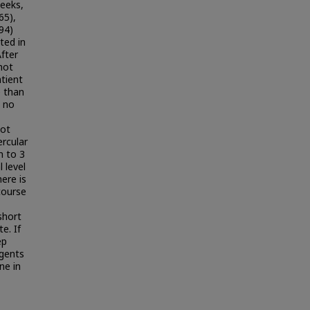
weeks,
65),
.94)
ted in
After
not
atient
e than
e no
not
rcular
n to 3
 level
ere is
course
short
e. If
ep
agents
ne in