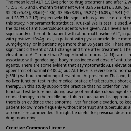
The mean level ALT (±SEM) prior to drug treatment and after 2 
1, 2, 3, 4, 5 and 6-month treatment were 32.85 (±4.31), 33.96 (±3.
35.28 (±5.43), 33.69(±4.86), 33.98(±3.39), 49.27 (±16.09), 29.41 (±2
and 28.77 (±2.17) respectively. No sign such as jaundice etc. detec
this study. Nonparamctric statistics, Kruskal_Wallis test, is used. 
the doses of antituberculouos agents were given, ALT levels are 
significantly different. In patient with abnormal baseline ALT, in p
with positive HBsAg test, in patient with pyrazinamide dose mor
30mg/kg/day, or in patient’ age more than 35 years old. There ar
significant different of ALT change and time after treatment. The
elevation of ALT more than 2 upper limit of normal(ULN) rate is 
associate with gender, age, body mass index and dose of antitube
agents. There are some evident that asymptomatic ALT elevatio
upper limit of normal (>100U.) but ALT level is reversible to normal
(<35U.) without monitoring intervention. At present in Thailand, th
no liver function test in the medical pratice of tuberculous short 
therapy. In this study support the practice that no order for liver
function test before and during usage of antituberculous agents 
course therapy in the middle-age tuberculous patient is appropriat
there is an evidence that abnormal liver function elevation, to ke
patient follow more fiequenly without interrupt antituberculous 
at once is recommended. It might be useful for physician determi
drug monitoring.
Creative Commons License