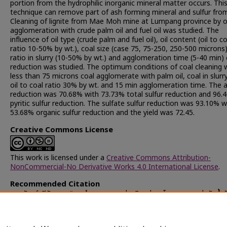
portion from the hydrophilic inorganic mineral matter occurs. Thi
technique can remove part of ash forming mineral and sulfur from
Cleaning of lignite from Mae Moh mine at Lumpang province by o
agglomeration with crude palm oil and fuel oil was studied. The
influence of oil type (crude palm and fuel oil), oil content (oil to co
ratio 10-50% by wt.), coal size (case 75, 75-250, 250-500 microns)
ratio in slurry (10-50% by wt.) and agglomeration time (5-40 min)
reduction was studied. The optimum conditions of coal cleaning 
less than 75 microns coal agglomerate with palm oil, coal in slurr
oil to coal ratio 30% by wt. and 15 min agglomeration time. The 
reduction was 70.68% with 73.73% total sulfur reduction and 96.
pyritic sulfur reduction. The sulfate sulfur reduction was 93.10% w
53.68% organic sulfur reduction and the yield was 72.45.
Creative Commons License
This work is licensed under a
Creative Commons Attribution-
NonCommercial-No Derivative Works 4.0 International License
.
Recommended Citation
แสงจันทร์, ปิลันธนา, "การทำความสะอาดถ่านหินแม่เมาะโดยการรวมกลุ่มกับน้ำม
(1999).
Chulalongkorn University Theses and Dissertations (Chu
ETD)
. 21849.
https://digital.car.chula.ac.th/chulaetd/21849