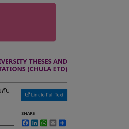
ERSITY THESES AND
TATIONS (CHULA ETD)
มกับ
Link to Full Text
SHARE
Facebook
LinkedIn
WhatsApp
Email
Share