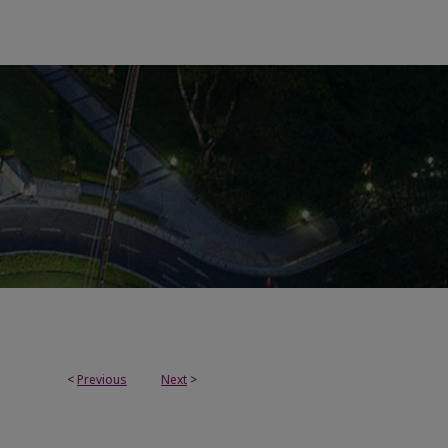
<
Previous
Next
>