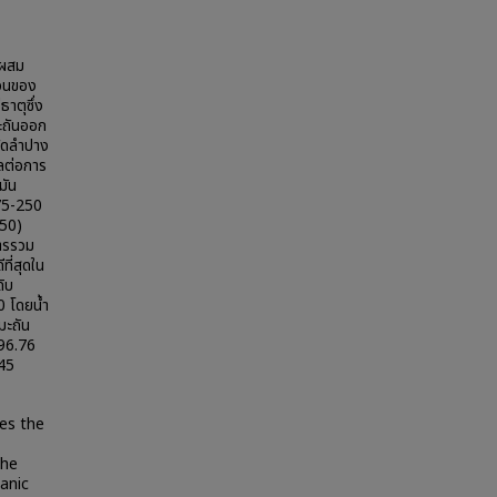
รผสม
่วนของ
าตุซึ่ง
มะถันออก
วัดลำปาง
ผลต่อการ
มัน
 75-250
-50)
การรวม
ที่สุดใน
ิบ
0 โดยน้ำ
มะถัน
 96.76
.45
ves the
the
anic