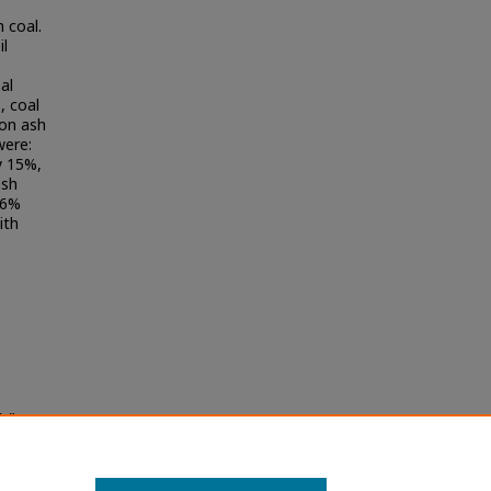
s
 coal.
il
al
, coal
 on ash
were:
y 15%,
ash
46%
ith
ัน"
la