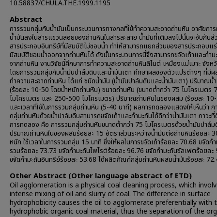
10.58837/CHULA.THE.1999.1195
Abstract
การรวมกลุ่มกับน้ำมันเป็นกระบวนการทางกลที่ใช้ทำความสะอาดถ่านหิน อาศัยกา
น้ำมันลงในสารแขวนลอยของถ่านหินในสารละลาย น้ำมันที่เติมลงไปนั้นจะจับกับส
สารประกอบอินทรีย์ที่มีสมบัติไม่ชอบน้ำ ทำให้สามารถแยกส่วนของสารประกอบแร่ธ
มีสมบัติชอบน้ำออกจากถ่านหินได้ ดังนั้นกระบวนการนี้จึงสามารถขจัดเถ้าและกำ
จากถ่านหิน งานวิจัยนี้ศึกษาการทำความสะอาดถ่านหินลิไนต์ เหมืองแม่เมาะ จังห
โดยการรวมกลุ่มกับน้ำมันปาล์มดิบและน้ำมันเตา ศึกษาผลของตัวแปรต่างๆ ที่มี
ทำความสะอาดถ่านหิน ได้แก่ ชนิดน้ำมัน (น้ำมันปาล์มดิบและน้ำมันเตา) ปริมาณน้ำ
(ร้อยละ 10-50 โดยน้ำหนักถ่านหิน) ขนาดถ่านหิน (ขนาดต่ำกว่า 75 ไมโครเมตร
ไมโครเมตร และ 250-500 ไมโครเมตร) ปริมาณถ่านหินในของผสม (ร้อยละ 10
และเวลาที่ใช้ในการรวมกลุ่มถ่านหิน (5-40 นาที) ผลการทดลองแสดงให้เห็นว่า 
กลุ่มถ่านหินด้วยน้ำปาล์มดิบสามารถขจัดเถ้าและกำมะถันได้ดีกว่าน้ำมันเตา ภาวะที่ดี
การทดลอง คือ การรวมกลุ่มถ่านหินขนาดต่ำกว่า 75 ไมโครเมตรด้วยน้ำมันปาล์มด
ปริมาณถ่านหินในของผสมร้อยละ 15 อัตราส่วนระหว่างน้ำมันต่อถ่านหินร้อยละ 3
หนัก ใช้เวลาในการรวมกลุ่ม 15 นาที ซึ่งให้ผลในการขจัดเถ้าร้อยละ 70.68 ขจัดกำ
รวมร้อยละ 73.73 ขจัดกำมะถันไพไรต์ร้อยละ 96.76 ขจัดกำมะถันซัลเฟตร้อยละ
ขจัดกำมะถันอินทรีย์ร้อยละ 53.68 ได้ผลิตภัณฑ์กลุ่มถ่านหินผสมน้ำมันร้อยละ 72
Other Abstract (Other language abstract of ETD)
Oil agglomeration is a physical coal cleaning process, which invol
intense mixing of oil and slurry of coal. The difference in surface
hydrophobicity causes the oil to agglomerate preferentially with 
hydrophobic organic coal material, thus the separation of the org