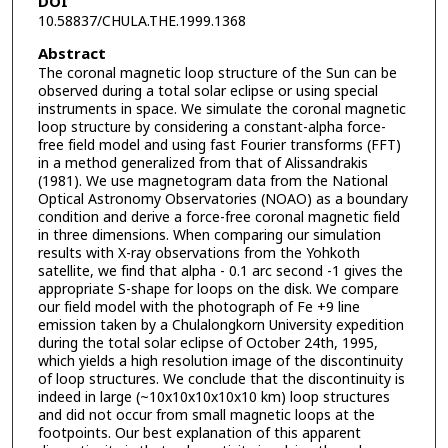
DOI
10.58837/CHULA.THE.1999.1368
Abstract
The coronal magnetic loop structure of the Sun can be
observed during a total solar eclipse or using special
instruments in space. We simulate the coronal magnetic
loop structure by considering a constant-alpha force-
free field model and using fast Fourier transforms (FFT)
in a method generalized from that of Alissandrakis
(1981). We use magnetogram data from the National
Optical Astronomy Observatories (NOAO) as a boundary
condition and derive a force-free coronal magnetic field
in three dimensions. When comparing our simulation
results with X-ray observations from the Yohkoth
satellite, we find that alpha - 0.1 arc second -1 gives the
appropriate S-shape for loops on the disk. We compare
our field model with the photograph of Fe +9 line
emission taken by a Chulalongkorn University expedition
during the total solar eclipse of October 24th, 1995,
which yields a high resolution image of the discontinuity
of loop structures. We conclude that the discontinuity is
indeed in large (~10x10x10x10x10 km) loop structures
and did not occur from small magnetic loops at the
footpoints. Our best explanation of this apparent