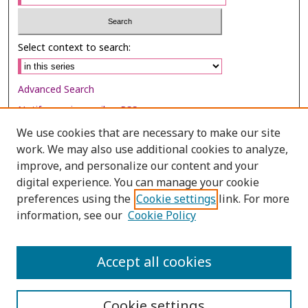
Select context to search:
Advanced Search
Notify me via email or
RSS
We use cookies that are necessary to make our site
Browse
work. We may also use additional cookies to analyze,
Collections
improve, and personalize our content and your
digital experience. You can manage your cookie
Disciplines
preferences using the
Cookie settings
link. For more
Authors
information, see our
Cookie Policy
Author Corner
Author FAQ
Accept all cookies
Cookie settings