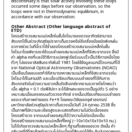
discontinuity is that solar activity involving these loops
occurred some days before our observation, so the
loops were not in thermodynamic equilibrium, in
accordance with our observation.
Other Abstract (Other language abstract of
ETD)
โครงสร้างวงสนามแม่เหล็กในชั้นโคโรนาของดวงอาทิตย์สามารถ
สังเกตได้ในช่วงเกิดสุริยุปราคาเต็มดวงหรือใช้เครื่องมือชนิดพิเศษใน
อวกาศช่วย ในที่นี้เราได้จำลองโครงสร้างวงสนามแม่เหล็กในชั้น
โคโรนาโดยพิจารณาใช้แบบจำลองสนามแม่เหล็กที่อิสระจากแรง ซึ่งมี
ค่า alpha คงที่และใช้วิธีการแปลงฟูเรียร์แบบเร็วเป็นวิธีการหนึ่งโดย
ทั่วๆ ไปของอาลิสสันดรากิสในปี 1981 โดยใช้ข้อมูลแมกนีโตแกรมที่ได้
จาก National Optical Astronomy Observatories (NOAO)
เป็นเงื่อนไขขอบเขตทำให้สามารถหาสนามแม่เหล็กที่อิสระจากแรงใน
โคโรนาได้ในสามมิติ และเมื่อเปรียบเทียบแบบจำลองที่ได้กับการ
สังเกตจริงในช่วงความยาวคลื่นรังสีเอกซ์จากยานอวกาศโยโกพบว่า
เมื่อ alpha = 0.1 ต่อฟิลิปดา จะได้ลักษณะของวงเป็นรูปตัว S อย่าง
เหมาะสมเมื่อมองลงบนตัวดวงอาทิตย์ จากนั้นเปรียบเทียบแบบจำลอง
ของเรากับภาพถ่ายของ Fe+9 โดยคณะวิจัยของจุฬาลงกรณ์
มหาวิทยาลัยช่วงสุริยุปราคาเต็มดวงเมื่อวันที่ 24 ตุลาคม 2538 ซึ่ง
เป็นภาพที่มีความละเอียดสูงและแสดงถึงความไม่ต่อเนื่องของ
โครงสร้างวง จากแบบจำลองสรุปได้ว่าความไม่ต่อเนื่องเป็น
โครงสร้างของวงสนามแม่เหล็กที่ใหญ่ (~10x10x10x10x10 กม.)
ไม่ได้เกิดจากวงสนามแม่เหล็กเล็กๆ ที่ฐานทั้งสองของวง ดังนั้น คำ
อธิบายที่ดีที่สุดสำหรับความไม่ต่อเนื่องที่สังเกตได้คือ กัมมันตภาพของ